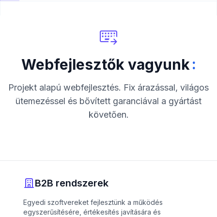
:
Webfejlesztők vagyunk
Projekt alapú webfejlesztés. Fix árazással, világos
ütemezéssel és bővített garanciával a gyártást
követően.
B2B rendszerek
Egyedi szoftvereket fejlesztünk a működés
egyszerűsítésére, értékesítés javítására és