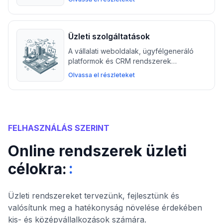
biztonságos digitális szolgáltatások
nyújtásában, miközben biztosítják a KYC
/ AML megfelelést.
Üzleti szolgáltatások
A vállalati weboldalak, ügyfélgeneráló
platformok és CRM rendszerek
segítenek az üzleti közvetítőknek és
Olvassa el részleteket
szolgáltatóknak az ügyfélkezelésben, a
munkafolyamatok automatizálásában és
a biztonságos bővítésben.
FELHASZNÁLÁS SZERINT
Online rendszerek üzleti
:
célokra:
Üzleti rendszereket tervezünk, fejlesztünk és
valósítunk meg a hatékonyság növelése érdekében
kis- és középvállalkozások számára.