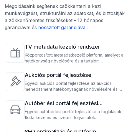
Megoldásaink segítenek csökkenteni a kézi
munkavégzést, strukturálni az adatokat, és biztosítják
a zökkenőmentes frissítéseket - 12 hónapos
garanciával és
hosszított garanciával
.
TV metadata kezelő rendszer
Központosított metaadatkezelő platform, amelyet a
hatékonyság növelésére és a tartalom
ütemezésének optimalizálására terveztek TV-
üzemeltetők számára
Aukciós portál fejlesztése
Egyedi aukciós portál fejlesztése az aukciós
menedzsment hatékonyságának növelésére és az
üzleti folyamatok fejlesztésére
Autóbérlési portál fejlesztési
szolgáltatás
Egyedi autóbérlési portál fejlesztése a foglalások,
flotta kezelés és fizetési folyamatok
egyszerűsítéséhez, az üzemeltetés
optimalizálásához és a bevétel maximalizálásához.
SEO optimalizációs platform