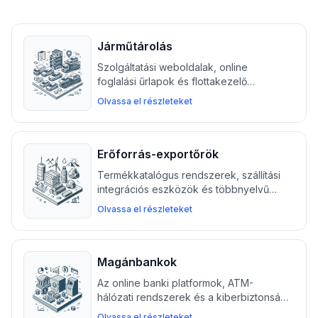
Járműtárolás
Szolgáltatási weboldalak, online
foglalási űrlapok és flottakezelő
eszközök segítik a járműtárolási és
Olvassa el részleteket
szállítási vállalkozásokat a foglalások
kezelésében és a logisztika
egyszerűsítésében.
Erőforrás-exportőrök
Termékkatalógus rendszerek, szállítási
integrációs eszközök és többnyelvű
weboldalak segítik az erőforrás-
Olvassa el részleteket
exportőröket a nemzetközi kapcsolatok
kezelésében, dokumentumok
letöltésében és a logisztikai
nyomkövetésben.
Magánbankok
Az online banki platformok, ATM-
hálózati rendszerek és a kiberbiztonsági
infrastruktúra segíti a magánbankokat a
Olvassa el részleteket