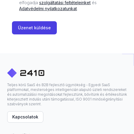
elfogadja
szolgáltatási feltételeinket
és
Adatvédelmi nyilatkozatunkat
.
Üzenet küldése
Teljes körű SaaS és B2B fejlesztő ügynökség - Egyedi SaaS
platformokat, mesterséges intelligencián alapuló üzleti rendszereket
és automatizálási megoldásokat fejlesztünk, bővítünk és értékesítünk
kiterjesztett indulás utáni támogatással, ISO 9001 minőségirányítási
szabványok szerint.
Kapcsolatok