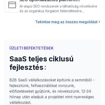
WordPress és WooCommerce
AI-alapú SEO rendszerek a láthatóság növelésére
és az organikus forgalom fellendítésére
számára
WordPress és WooCommerce webhelyekhez
Tekintse meg az összes megoldást
ÜZLETI BEFEKTETÉSEK
SaaS teljes ciklusú
:
fejlesztés
B2B SaaS vállalkozásokat építünk a semmiből -
fejlesztünk, felhasználókat vonzunk,
előfizetéseket gyűjtünk, és növekszünk. 12-24
hónap után eladjuk a projektet mint nyereséges
vállalkozást.