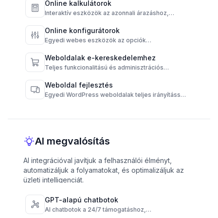
Online kalkulátorok
Interaktív eszközök az azonnali árazáshoz,
gyorsabb döntéshozatalhoz és magasabb
konverzióhoz.
Online konfigurátorok
Egyedi webes eszközök az opciók
egyszerűsítésére és az eredmények
automatizálására.
Weboldalak e-kereskedelemhez
Teljes funkcionalitású és adminisztrációs
vezérlésű WooCommerce áruházak.
Weboldal fejlesztés
Egyedi WordPress weboldalak teljes irányítással
és magas teljesítménnyel.
AI megvalósítás
AI integrációval javítjuk a felhasználói élményt,
automatizáljuk a folyamatokat, és optimalizáljuk az
üzleti intelligenciát.
GPT-alapú chatbotok
AI chatbotok a 24/7 támogatáshoz,
rendeléskövetéshez és GyIK-hez, különböző