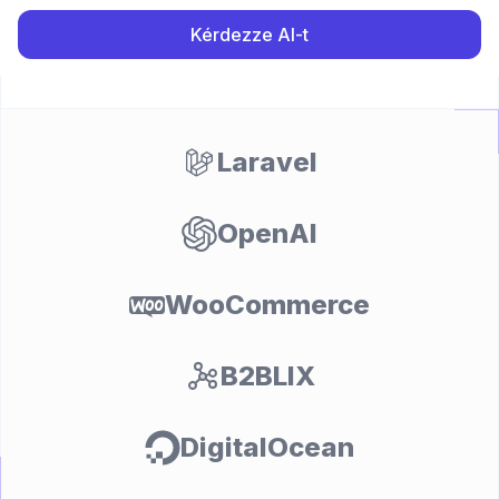
Kérdezze AI-t
Laravel
OpenAI
nt
WooCommerce
B2BLIX
DigitalOcean