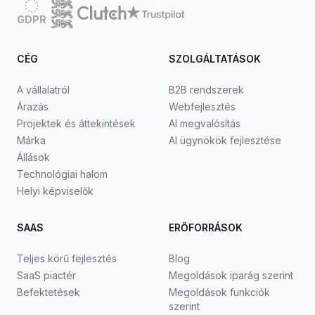
GDPR
CÉG
SZOLGÁLTATÁSOK
A vállalatról
B2B rendszerek
Árazás
Webfejlesztés
Projektek és áttekintések
AI megvalósítás
Márka
AI ügynökök fejlesztése
Állások
Technológiai halom
Helyi képviselők
SAAS
ERŐFORRÁSOK
Teljes körű fejlesztés
Blog
SaaS piactér
Megoldások iparág szerint
Befektetések
Megoldások funkciók
szerint