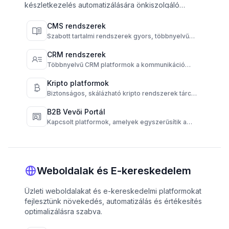
készletkezelés automatizálására önkiszolgáló
megoldásokkal.
CMS rendszerek
Szabott tartalmi rendszerek gyors, többnyelvű
publikálásra és teljes tartalomkontrollra.
CRM rendszerek
Többnyelvű CRM platformok a kommunikáció
központosítására és az ügyfélkapcsolatok
automatizálására.
Kripto platformok
Biztonságos, skálázható kripto rendszerek tárca,
tranzakció és megfelelőség automatizálásával.
B2B Vevői Portál
Kapcsolt platformok, amelyek egyszerűsítik a
beszállítók, ügyfelek és műveletek
munkafolyamatait.
Weboldalak és E-kereskedelem
Üzleti weboldalakat és e-kereskedelmi platformokat
fejlesztünk növekedés, automatizálás és értékesítés
optimalizálásra szabva.