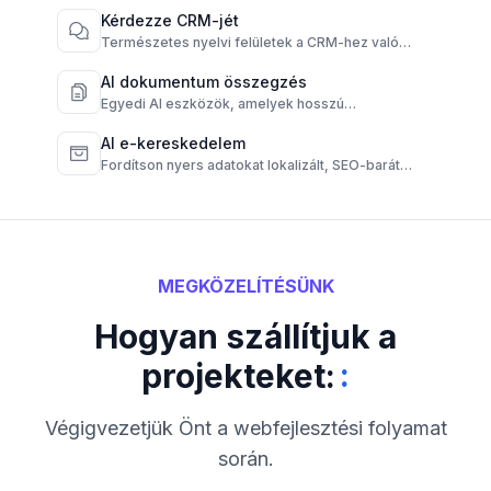
csatornákon.
Kérdezze CRM-jét
Természetes nyelvi felületek a CRM-hez való
azonnali kapcsolódás érdekében.
AI dokumentum összegzés
Egyedi AI eszközök, amelyek hosszú
dokumentumokat rövid, érthető összefoglalókká
alakítanak.
AI e-kereskedelem
Fordítson nyers adatokat lokalizált, SEO-barát
terméktartalommá.
MEGKÖZELÍTÉSÜNK
Hogyan szállítjuk a
:
projekteket:
Végigvezetjük Önt a webfejlesztési folyamat
során.