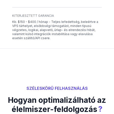
KITERJESZTETT GARANCIA
Kb. $150 - $400 / hónap - Teljes lefedettség, beleértve a
VPS tárhelyet, elsőbbségi támogatást, minden típusú
végzetes, logikai, alapvető, űrlap- és elrendezési hibát,
valamint külső integrációk instabilitása vagy elavulása
esetén szállító/API csere.
SZÉLESKÖRŰ FELHASZNÁLÁS
Hogyan optimalizálható az
?
élelmiszer-feldolgozás