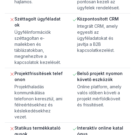
hajlamos.
pontosan kezeli az
ügyfelek rendeléseit.
Széttagolt ügyféladat
Központosított CRM
ok
Integrált CRM, amely
Ügyfélinformációk
egyesíti az
széttagoltan e-
ügyféladatokat és
mailekben és
javítja a B2B
táblázatokban,
kapcsolatkezelést.
megnehezítve a
kapcsolatok kezelését.
Projektfrissítések telef
Belső projekt nyomon
onon
követő eszközök
Projekthaladás
Online platform, amely
kommunikálása
valós időben követi a
telefonon keresztül, ami
projekt mérföldköveit
félreértésekhez és
és frissítéseit.
késlekedésekhez
vezet.
Statikus termékkataló
Interaktív online katal
gusok
ógus