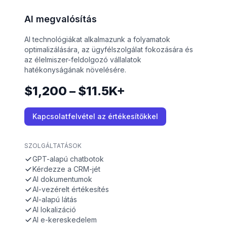
AI megvalósítás
AI technológiákat alkalmazunk a folyamatok
optimalizálására, az ügyfélszolgálat fokozására és
az élelmiszer-feldolgozó vállalatok
hatékonyságának növelésére.
$1,200 – $11.5K+
Kapcsolatfelvétel az értékesítőkkel
SZOLGÁLTATÁSOK
GPT-alapú chatbotok
Kérdezze a CRM-jét
AI dokumentumok
AI-vezérelt értékesítés
AI-alapú látás
AI lokalizáció
AI e-kereskedelem