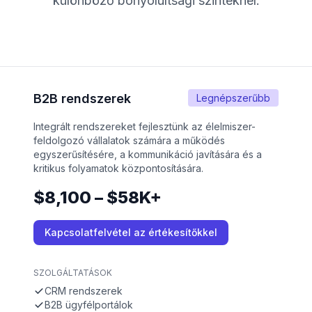
különböző bonyolultsági szinteknél.
B2B rendszerek
Legnépszerűbb
Integrált rendszereket fejlesztünk az élelmiszer-
feldolgozó vállalatok számára a működés
egyszerűsítésére, a kommunikáció javítására és a
kritikus folyamatok központosítására.
$8,100 – $58K+
Kapcsolatfelvétel az értékesítőkkel
SZOLGÁLTATÁSOK
CRM rendszerek
B2B ügyfélportálok