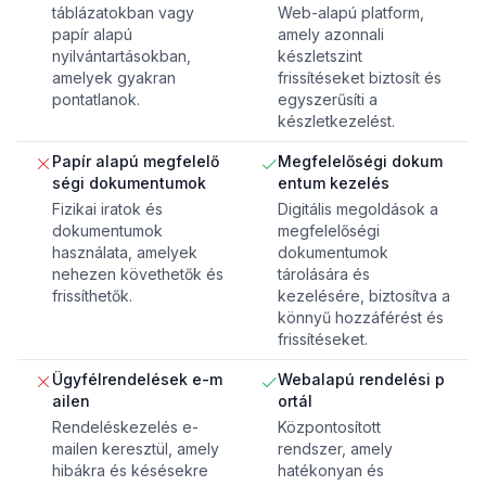
táblázatokban vagy
Web-alapú platform,
papír alapú
amely azonnali
nyilvántartásokban,
készletszint
amelyek gyakran
frissítéseket biztosít és
pontatlanok.
egyszerűsíti a
készletkezelést.
Papír alapú megfelelő
Megfelelőségi dokum
ségi dokumentumok
entum kezelés
Fizikai iratok és
Digitális megoldások a
dokumentumok
megfelelőségi
használata, amelyek
dokumentumok
nehezen követhetők és
tárolására és
frissíthetők.
kezelésére, biztosítva a
könnyű hozzáférést és
frissítéseket.
Ügyfélrendelések e-m
Webalapú rendelési p
ailen
ortál
Rendeléskezelés e-
Központosított
mailen keresztül, amely
rendszer, amely
hibákra és késésekre
hatékonyan és