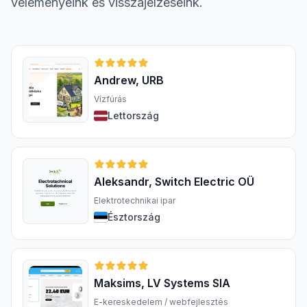
véleményeink és visszajelzéseink.
Andrew, URB
Vízfúrás
Lettország
Aleksandr, Switch Electric OÜ
Elektrotechnikai ipar
Észtország
Maksims, LV Systems SIA
E-kereskedelem / webfejlesztés