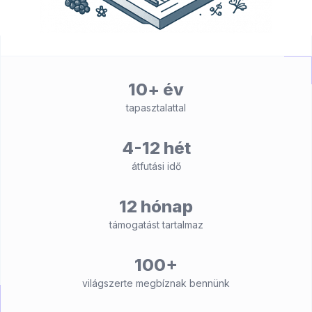
10+ év
tapasztalattal
4-12 hét
átfutási idő
12 hónap
támogatást tartalmaz
100+
világszerte megbíznak bennünk