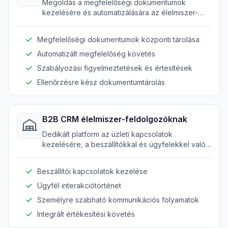
Megoldás a megfelelőségi dokumentumok
kezelésére és automatizálására az élelmiszer-
feldolgozó vállalatok számára. Hatékonyan
megfelel minden szükséges szabályozási
Megfelelőségi dokumentumok központi tárolása
követelménynek.
Automatizált megfelelőség követés
Szabályozási figyelmeztetések és értesítések
Ellenőrzésre kész dokumentumtárolás
B2B CRM élelmiszer-feldolgozóknak
Dedikált platform az üzleti kapcsolatok
kezelésére, a beszállítókkal és ügyfelekkel való
interakció javítására.
Beszállítói kapcsolatok kezelése
Ügyfél interakciótörténet
Személyre szabható kommunikációs folyamatok
Integrált értékesítési követés