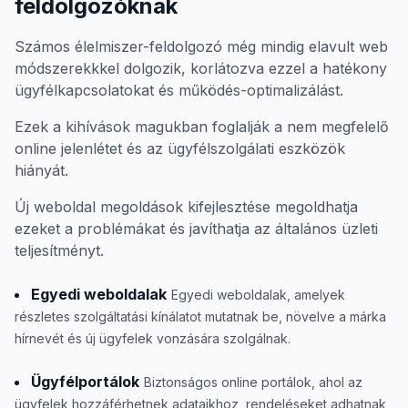
feldolgozóknak
Számos élelmiszer-feldolgozó még mindig elavult web
módszerekkkel dolgozik, korlátozva ezzel a hatékony
ügyfélkapcsolatokat és működés-optimalizálást.
Ezek a kihívások magukban foglalják a nem megfelelő
online jelenlétet és az ügyfélszolgálati eszközök
hiányát.
Új weboldal megoldások kifejlesztése megoldhatja
ezeket a problémákat és javíthatja az általános üzleti
teljesítményt.
Egyedi weboldalak
Egyedi weboldalak, amelyek
részletes szolgáltatási kínálatot mutatnak be, növelve a márka
hírnevét és új ügyfelek vonzására szolgálnak.
Ügyfélportálok
Biztonságos online portálok, ahol az
ügyfelek hozzáférhetnek adataikhoz, rendeléseket adhatnak