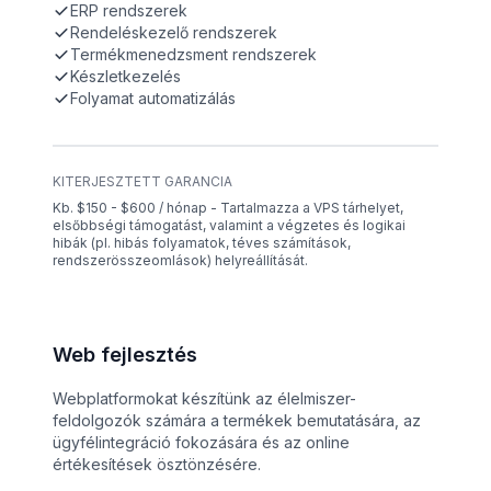
ERP rendszerek
Rendeléskezelő rendszerek
Termékmenedzsment rendszerek
Készletkezelés
Folyamat automatizálás
KITERJESZTETT GARANCIA
Kb. $150 - $600 / hónap - Tartalmazza a VPS tárhelyet,
elsőbbségi támogatást, valamint a végzetes és logikai
hibák (pl. hibás folyamatok, téves számítások,
rendszerösszeomlások) helyreállítását.
Web fejlesztés
Webplatformokat készítünk az élelmiszer-
feldolgozók számára a termékek bemutatására, az
ügyfélintegráció fokozására és az online
értékesítések ösztönzésére.