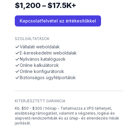
$1,200 – $17.5K+
Kapcsolatfelvétel az értékesítőkkel
SZOLGÁLTATÁSOK
Vállalati weboldalak
E-kereskedelmi weboldalak
Nyilvános katalógusok
Online kalkulátorok
Online konfigurátorok
Biztonságos ügyfélportálok
KITERJESZTETT GARANCIA
Kb. $50 - $300 / hónap - Tartalmazza a VPS tárhelyet,
elsőbbségi támogatást, valamint a végzetes, logikai és
alapvető rendszerhibák és az űrlap- és elrendezési hibák
javítását.