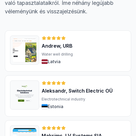
való tapasztalataikról. Íme néhány legújabb
véleményünk és visszajelzésünk.
Andrew, URB
Water well drilling
Latvia
Aleksandr, Switch Electric OÜ
Electrotechnical industry
Estonia
Maksims, LV Systems SIA