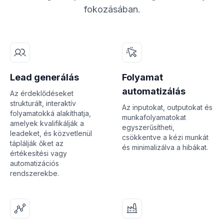
fokozásában.
Lead generálás
Folyamat
automatizálás
Az érdeklődéseket
strukturált, interaktív
Az inputokat, outputokat és
folyamatokká alakíthatja,
munkafolyamatokat
amelyek kvalifikálják a
egyszerűsítheti,
leadeket, és közvetlenül
csökkentve a kézi munkát
táplálják őket az
és minimalizálva a hibákat.
értékesítési vagy
automatizációs
rendszerekbe.