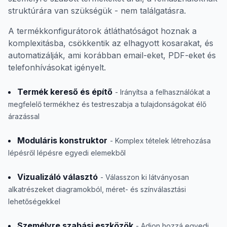
struktúrára van szükségük - nem találgatásra.
A termékkonfigurátorok átláthatóságot hoznak a
komplexitásba, csökkentik az elhagyott kosarakat, és
automatizálják, ami korábban email-eket, PDF-eket és
telefonhívásokat igényelt.
Termék kereső és építő
- Irányítsa a felhasználókat a
megfelelő termékhez és testreszabja a tulajdonságokat élő
árazással
Moduláris konstruktor
- Komplex tételek létrehozása
lépésről lépésre egyedi elemekből
Vizualizáló választó
- Válasszon ki látványosan
alkatrészeket diagramokból, méret- és színválasztási
lehetőségekkel
Személyre szabási eszközök
- Adjon hozzá egyedi