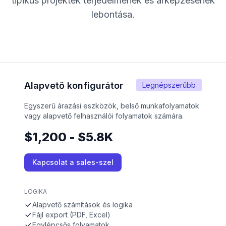
tipikus projektek terjedelmének és árképzésének
lebontása.
Alapvető konfigurátor
Legnépszerűbb
Egyszerű árazási eszközök, belső munkafolyamatok
vagy alapvető felhasználói folyamatok számára.
$1,200 - $5.8K
Kapcsolat a sales-szel
LOGIKA
Alapvető számítások és logika
Fájl export (PDF, Excel)
Egylépcsős folyamatok