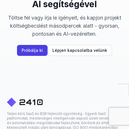
AI segítségével
Töltse fel vagy írja le igényeit, és kapjon projekt
költségbecslést másodpercek alatt - gyorsan,
pontosan és AI-vezérelten.
Próbálja ki
Lépjen kapcsolatba velünk
Teljes körű SaaS és B2B fejlesztő ügynökség - Egyedi SaaS
platformokat, mesterséges intelligencián alapuló üzleti rendszereket
és automatizálási megoldásokat fejlesztünk, bővítünk és értékesítünk
kiterjesztett indulás utáni támogatással, ISO 9001 minőségirányítási