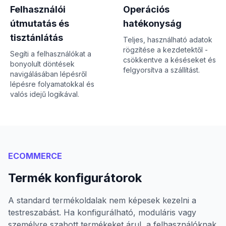
Felhasználói
Operációs
útmutatás és
hatékonyság
tisztánlátás
Teljes, használható adatok
rögzítése a kezdetektől -
Segíti a felhasználókat a
csökkentve a késéseket és
bonyolult döntések
felgyorsítva a szállítást.
navigálásában lépésről
lépésre folyamatokkal és
valós idejű logikával.
ECOMMERCE
Termék konfigurátorok
A standard termékoldalak nem képesek kezelni a
testreszabást. Ha konfigurálható, moduláris vagy
személyre szabott termékeket árul, a felhasználóknak