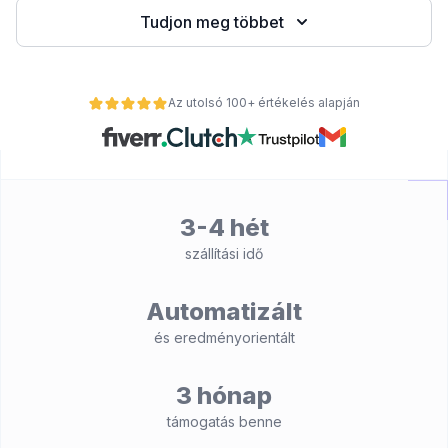
Tudjon meg többet
Az utolsó 100+ értékelés alapján
3-4 hét
szállítási idő
nt
Automatizált
és eredményorientált
3 hónap
támogatás benne