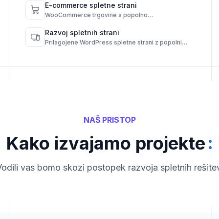
E-commerce spletne strani
WooCommerce trgovine s popolno
funkcionalnostjo in administracijskim nadzorom.
Razvoj spletnih strani
Prilagojene WordPress spletne strani z popolnim
nadzorom in visoko zmogljivostjo.
NAŠ PRISTOP
:
Kako izvajamo projekte
odili vas bomo skozi postopek razvoja spletnih rešite