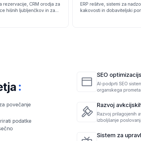
za rezervacije, CRM orodja za
ERP rešitve, sistemi za nadzo
e hišnih ljubljenčkov in za
kakovosti in dobaviteljski port
naprave optimizirana spletna
pomagajo proizvajalcem plast
dpirajo nastanitve prijazne
gumijastih izdelkov pri obvl
jenčkov pri povečevanju
proizvodnih ciklov in izboljša
ij in zvestobe kupcev.
usklajevanja v dobavni verigi
SEO optimizacij
:
etja
WooCommerce
AI-podprti SEO sistem
organskega prometa
 za povečanje
Razvoj avkcijski
Razvoj prilagojenih av
izboljšanje poslovanj
irati podatke
esečno
Sistem za uprav