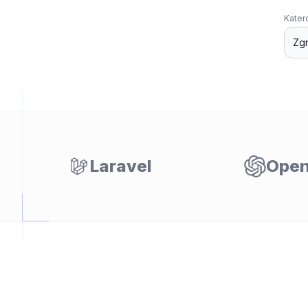
Kater
Laravel
Open
lnost