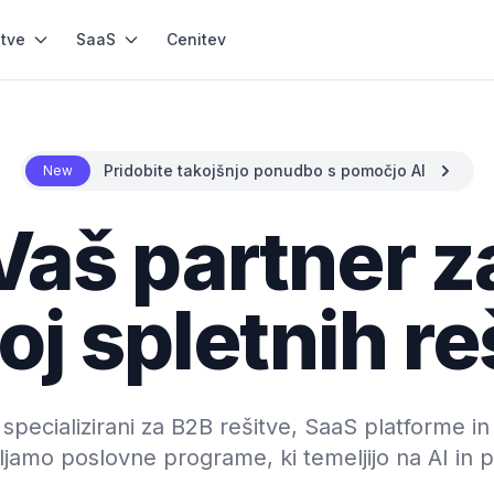
itve
SaaS
Cenitev
Pridobite takojšnjo ponudbo s pomočjo AI
New
Vaš partner z
oj spletnih re
ecializirani za B2B rešitve, SaaS platforme in 
ljamo poslovne programe, ki temeljijo na AI in p