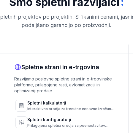
:
Smo spletni razvijalci
pletnih projektov po projektih. S fiksnimi cenami, jasnim
podaljšano garancijo po proizvodnji.
Spletne strani in e-trgovina
Razvijamo poslovne spletne strani in e-trgovinske
platforme, prilagojene rasti, avtomatizaciji in
optimizaciji prodaje.
Spletni kalkulatorji
Interaktivna orodja za trenutne cenovne izračune,
hitrejše odločitve in boljše konverzije.
Spletni konfiguratorji
Prilagojena spletna orodja za poenostavitev
izbire in avtomatizacijo rezultatov.