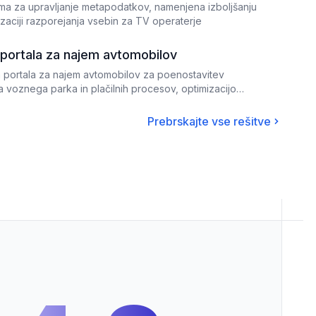
orma za upravljanje metapodatkov, namenjena izboljšanju
mizaciji razporejanja vsebin za TV operaterje
 portala za najem avtomobilov
 portala za najem avtomobilov za poenostavitev
ja voznega parka in plačilnih procesov, optimizacijo
iranje prihodkov.
Prebrskajte vse rešitve