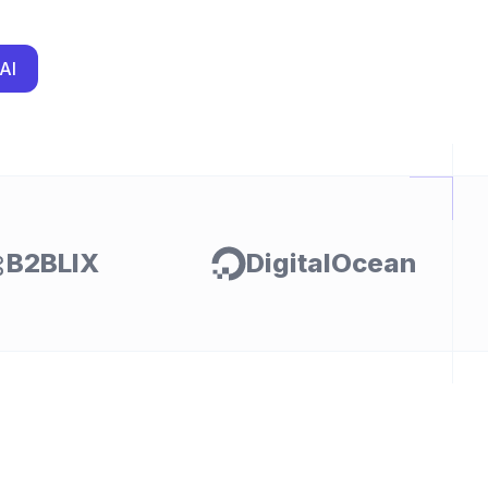
AI
B2BLIX
DigitalOcean