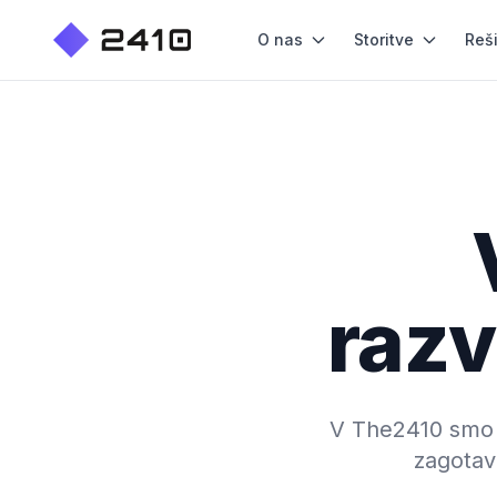
O nas
Storitve
Reš
razv
V The2410 smo sp
zagotav