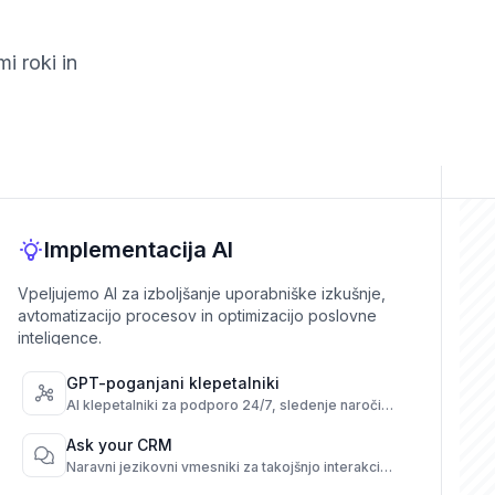
i roki in
Implementacija AI
Vpeljujemo AI za izboljšanje uporabniške izkušnje,
avtomatizacijo procesov in optimizacijo poslovne
inteligence.
GPT-poganjani klepetalniki
AI klepetalniki za podporo 24/7, sledenje naročil
in pogosta vprašanja prek kanalov.
Ask your CRM
Naravni jezikovni vmesniki za takojšnjo interakcijo
z vašim CRM.