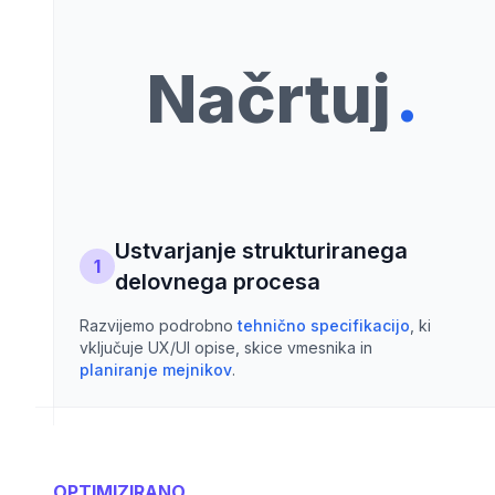
.
Načrtuj
Ustvarjanje strukturiranega
1
delovnega procesa
Razvijemo podrobno
tehnično specifikacijo
, ki
vključuje UX/UI opise, skice vmesnika in
planiranje mejnikov
.
OPTIMIZIRANO