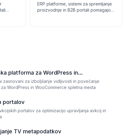
r
ERP platforme, sistemi za spremljanje
ali
proizvodnje in B2B portali pomagajo
ičnih in
proizvajalcem stekla optimizirati
adovanju
izhod, upravljati naročila in izboljšati
nju
poslovno preglednost.
.
ska platforma za WordPress in
i zasnovani za izboljšanje vidljivosti in povečanje
 za WordPress in WooCommerce spletna mesta
h portalov
kcijskih portalov za optimizacijo upravljanja avkcij in
a
ljanje TV metapodatkov