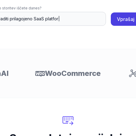
o storitev iščete danes?
Vprašaj 
AI
WooCommerce