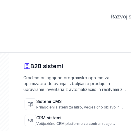
Razvoj s
B2B sistemi
Gradimo prilagojeno programsko opremo za
optimizacijo delovanja, izboljšanje prodaje in
upravljanje inventarja z avtomatizacijo in rešitvami za
samopostrežbo.
Sistemi CMS
Prilagojeni sistemi za hitro, večjezično objavo in
popoln nadzor nad vsebino.
CRM sistemi
Večjezične CRM platforme za centralizacijo
komunikacije in avtomatizacijo dela s strankami.