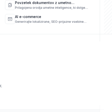
Povzetek dokumentov z umetno
inteligenco
Prilagojena orodja umetne inteligence, ki dolge
dokumente pretvorijo v hitre, jasne povzetke.
AI e-commerce
Generirajte lokalizirane, SEO-prijazne vsebine
izdelkov iz surovih podatkov.
v.