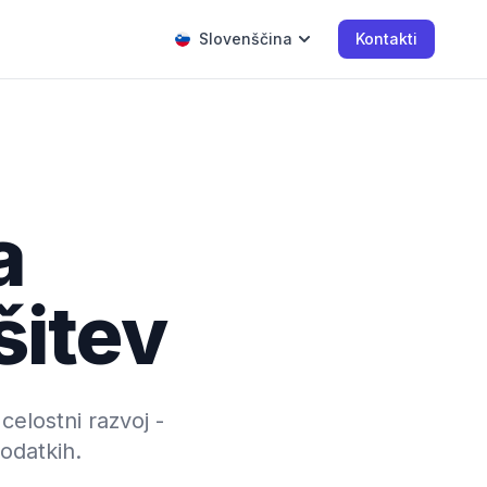
Slovenščina
Kontakti
a
šitev
celostni razvoj -
odatkih.