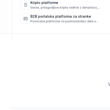
Kripto platforme
Varne, prilagodljive kripto rešitve z denarnico,
transakcijami in avtomatizacijo skladnosti.
B2B portalska platforma za stranke
Povezane platforme za poenostavitev dela s
ponudniki, strankami in poslovnimi procesi.
V