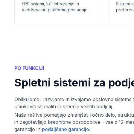
ERP sistemi, IoT integracije in
Sistemi 
vzdrževalne platforme pomagajo
preferenc
proizvajalcem prezračevalne opreme
mobilne 
optimizirati delovanje, sledenje
mesta po
opreme in upravljanje storitev.
do ljubl
rezervac
PO FUNKCIJI
Spletni sistemi za podj
Oblikujemo, razvijamo in izvajamo poslovne sisteme
učinkovitosti malih in srednje velikih podjetij.
Naše rešitve pomagajo zmanjšati ročno delo, struktur
in zagotavljajo brezhibne posodobitve - vse z 12-m
garancijo in
podaljšano garancijo
.