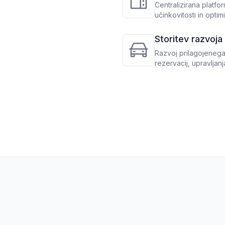
Centralizirana platf
učinkovitosti in opti
Storitev razvoja
Razvoj prilagojenega
rezervacij, upravljan
poslovanja in maksim