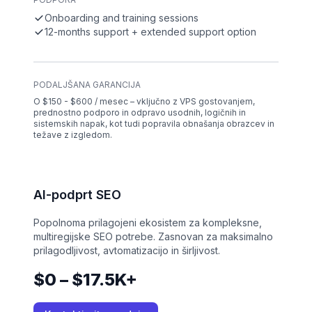
Onboarding and training sessions
12-months support + extended support option
PODALJŠANA GARANCIJA
O $150 - $600 / mesec – vključno z VPS gostovanjem,
prednostno podporo in odpravo usodnih, logičnih in
sistemskih napak, kot tudi popravila obnašanja obrazcev in
težave z izgledom.
AI-podprt SEO
Popolnoma prilagojeni ekosistem za kompleksne,
multiregijske SEO potrebe. Zasnovan za maksimalno
prilagodljivost, avtomatizacijo in širljivost.
$0 – $17.5K+