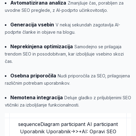
Avtomatizirana analiza
Zmanjšuje čas, porabljen za
uvodne SEO preglede, z AI-podprto učinkovitostjo.
Generacija vsebin
V nekaj sekundah zagotavlja AI-
podprte članke in objave na blogu.
Neprekinjena optimizacija
Samodejno se prilagaja
trendom SEO in posodobitvam, kar izboljšuje vsebino skozi
čas.
Osebna priporočila
Nudi priporočila za SEO, prilagojena
različnim potrebam uporabnikov.
Nemotena integracija
Deluje gladko z priljubljenimi SEO
vtičniki za izboljšanje funkcionalnosti.
sequenceDiagram participant AI participant
Uporabnik Uporabnik->>+AI: Opravi SEO