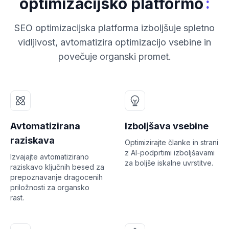
:
optimizacijsko platformo
SEO optimizacijska platforma izboljšuje spletno
vidljivost, avtomatizira optimizacijo vsebine in
povečuje organski promet.
Avtomatizirana
Izboljšava vsebine
raziskava
Optimizirajte članke in strani
z AI-podprtimi izboljšavami
Izvajajte avtomatizirano
za boljše iskalne uvrstitve.
raziskavo ključnih besed za
prepoznavanje dragocenih
priložnosti za organsko
rast.