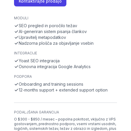
Kontaktirajte prodajo
MODULI
SEO pregled in poročilo težav
AI-generiran sistem pisanja člankov
Upravitelj metapodatkov
Nadzorna plošča za objavljanje vsebin
INTEGRACIJE
Yoast SEO integracija
Osnovna integracija Google Analytics
PODPORA
Onboarding and training sessions
12-months support + extended support option
PODALJŠANA GARANCIJA
O $300 - $850 / mesec – popolna pokritost, vključno z VPS
gostovanjem, prednostno podporo, vsemi vrstami usodnih,
logičnih, sistemskih težav, težav z obrazci in izgledom, plus