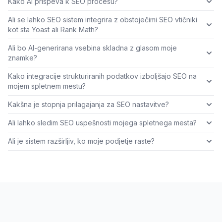
Kako AI prispeva k SEO procesu?
Ali se lahko SEO sistem integrira z obstoječimi SEO vtičniki
kot sta Yoast ali Rank Math?
Ali bo AI-generirana vsebina skladna z glasom moje
znamke?
Kako integracije strukturiranih podatkov izboljšajo SEO na
mojem spletnem mestu?
Kakšna je stopnja prilagajanja za SEO nastavitve?
Ali lahko sledim SEO uspešnosti mojega spletnega mesta?
Ali je sistem razširljiv, ko moje podjetje raste?