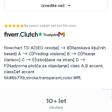
Izvedite več
Na osnovi zadnjih več kot 100 ocen
flowchart TD A[SEO revizija] --> B[Raziskava ključnih
besed] A --> C[Predlogi vsebine] B --> D[Pisanje
člankov] C --> E[Izboljšave na strani] D -->
lnost
F[Nadzorna plošča za objavljanje] class A,B accent;
classDef accent
fill:#8b71fb,stroke:transparent,color:#fff;
10+ let
izkušenj