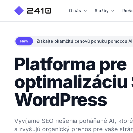
O nás
Služby
Rieš
Získajte okamžitú cenovú ponuku pomocou AI
New
Platforma pre
optimalizáciu
WordPress
Vyvíjame SEO riešenia poháňané AI, ktoré
a zvyšujú organický prenos pre vaše str