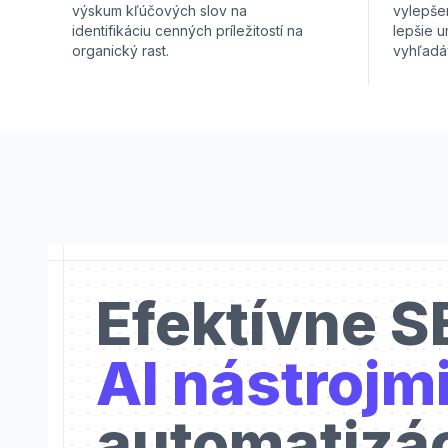
výskum kľúčových slov na
vylepše
identifikáciu cenných príležitostí na
lepšie u
organický rast.
vyhľadá
Efektívne S
AI nástrojm
automatizá