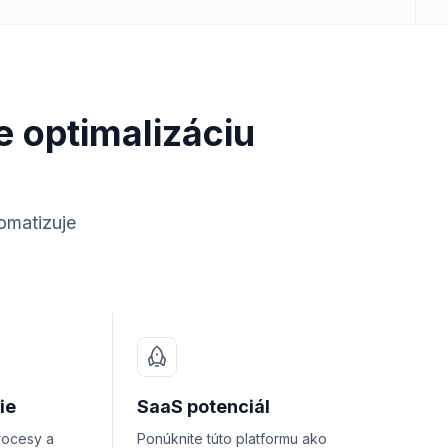
e optimalizáciu
tomatizuje
ie
SaaS potenciál
rocesy a
Ponúknite túto platformu ako