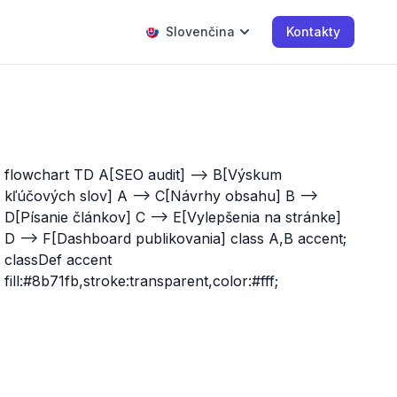
Slovenčina
Kontakty
flowchart TD A[SEO audit] --> B[Výskum
kľúčových slov] A --> C[Návrhy obsahu] B -->
D[Písanie článkov] C --> E[Vylepšenia na stránke]
D --> F[Dashboard publikovania] class A,B accent;
classDef accent
fill:#8b71fb,stroke:transparent,color:#fff;