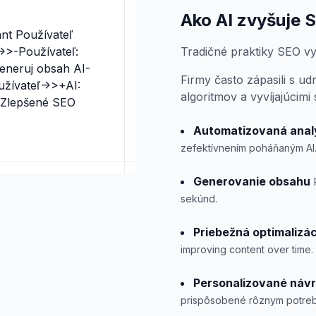
Ako AI zvyšuje 
ant Používateľ
>>-Používateľ:
Tradičné praktiky SEO vy
eneruj obsah AI-
Firmy často zápasili s ud
užívateľ->>+AI:
algoritmov a vyvíjajúcimi
: Zlepšené SEO
Automatizovaná anal
zefektívnením poháňaným AI
Generovanie obsahu
sekúnd.
Priebežná optimalizác
improving content over time.
Personalizované náv
prispôsobené rôznym potreb