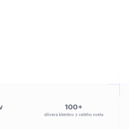
v
100+
dôvera klientov z celého sveta