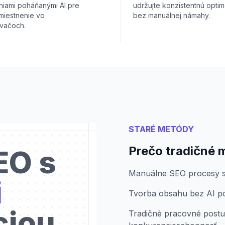
niami poháňanými AI pre
udržujte konzistentnú optim
miestnenie vo
bez manuálnej námahy.
vačoch.
STARÉ METÓDY
Prečo tradičné 
EO s
Manuálne SEO procesy s
i
Tvorba obsahu bez AI pos
ciou
Tradičné pracovné postu