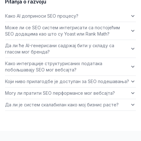
Pitanja o razvoju
Како AI доприноси SEO процесу?
Може ли се SEO систем интегрисати са постојећим
SEO додацима као што су Yoast или Rank Math?
Да ли ће AI-генерисани садржај бити у складу са
гласом мог бренда?
Како интеграције структурисаних података
побољшавају SEO мог вебсајта?
Који ниво прилагодбе је доступан за SEO подешавања?
Могу ли пратити SEO перформансе мог вебсајта?
Да ли је систем скалабилан како мој бизнис расте?