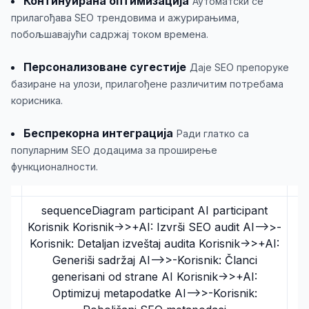
Континуирана оптимизација
Аутоматски се
прилагођава SEO трендовима и ажурирањима,
побољшавајући садржај током времена.
Персонализоване сугестије
Даје SEO препоруке
базиране на улози, прилагођене различитим потребама
корисника.
Беспрекорна интеграција
Ради глатко са
популарним SEO додацима за проширење
функционалности.
sequenceDiagram participant AI participant
Korisnik Korisnik->>+AI: Izvrši SEO audit AI-->>-
Korisnik: Detaljan izveštaj audita Korisnik->>+AI:
Generiši sadržaj AI-->>-Korisnik: Članci
generisani od strane AI Korisnik->>+AI:
Optimizuj metapodatke AI-->>-Korisnik: