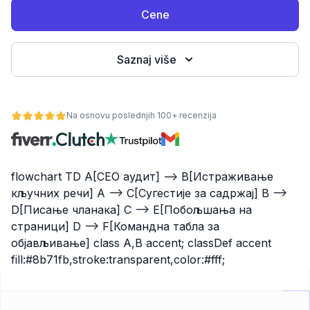
Cene
Saznaj više
Na osnovu poslednjih 100+ recenzija
osti
flowchart TD A[СЕО аудит] --> B[Истраживање
кључних речи] A --> C[Сугестије за садржај] B -->
D[Писање чланака] C --> E[Побољшања на
страници] D --> F[Командна табла за
објављивање] class A,B accent; classDef accent
fill:#8b71fb,stroke:transparent,color:#fff;