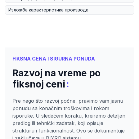
Изложба карактеристика производа
FIKSNA CENA I SIGURNA PONUDA
Razvoj na vreme po
:
fiksnoj ceni
Pre nego što razvoj počne, pravimo vam jasnu
ponudu sa konačnim troškovima i rokom
isporuke. U sledećem koraku, kreiramo detaljan
predlog ili tehnički zadatak, koji opisuje
strukturu i funkcionalnost. Ovo se dokumentuje
i zaključava u BIYRO sistemu.