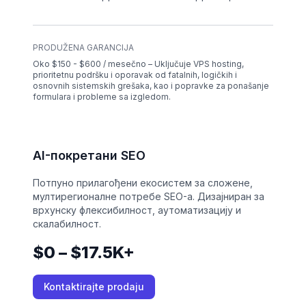
PRODUŽENA GARANCIJA
Oko $150 - $600 / mesečno – Uključuje VPS hosting,
prioritetnu podršku i oporavak od fatalnih, logičkih i
osnovnih sistemskih grešaka, kao i popravke za ponašanje
formulara i probleme sa izgledom.
AI-покретани SEO
Потпуно прилагођени екосистем за сложене,
мултирегионалне потребе SEO-а. Дизајниран за
врхунску флексибилност, аутоматизацију и
скалабилност.
$0 – $17.5K+
Kontaktirajte prodaju