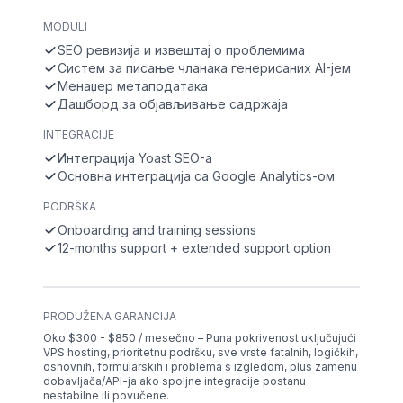
MODULI
SEO ревизија и извештај о проблемима
Систем за писање чланака генерисаних AI-јем
Менаџер метаподатака
Дашборд за објављивање садржаја
INTEGRACIJE
Интеграција Yoast SEO-а
Основна интеграција са Google Analytics-ом
PODRŠKA
Onboarding and training sessions
12-months support + extended support option
PRODUŽENA GARANCIJA
Oko $300 - $850 / mesečno – Puna pokrivenost uključujući
VPS hosting, prioritetnu podršku, sve vrste fatalnih, logičkih,
osnovnih, formularskih i problema s izgledom, plus zamenu
dobavljača/API-ja ako spoljne integracije postanu
nestabilne ili povučene.