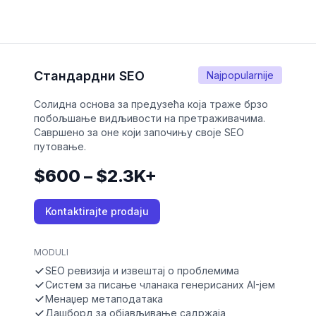
Стандардни SEO
Najpopularnije
Солидна основа за предузећа која траже брзо
побољшање видљивости на претраживачима.
Савршено за оне који започињу своје SEO
путовање.
$600 – $2.3K+
Kontaktirajte prodaju
MODULI
SEO ревизија и извештај о проблемима
Систем за писање чланака генерисаних AI-јем
Менаџер метаподатака
Дашборд за објављивање садржаја