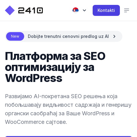
Kontakti
Dobijte trenutni cenovni predlog uz AI
New
Платформа за SEO
оптимизацију за
WordPress
Развијамо AI-покретана SEO решења која
побољшавају видљивост садржаја и генеришу
органски саобраћај за Ваше WordPress и
WooCommerce сајтове.