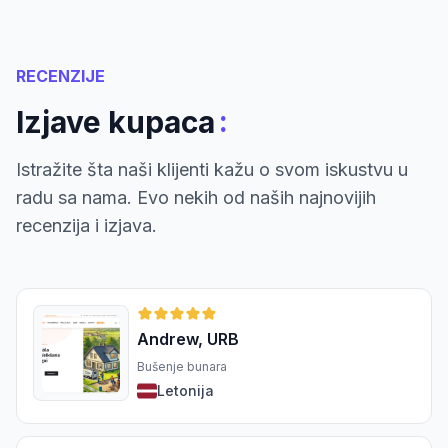
RECENZIJE
:
Izjave kupaca
Istražite šta naši klijenti kažu o svom iskustvu u
radu sa nama. Evo nekih od naših najnovijih
recenzija i izjava.
Andrew, URB
Bušenje bunara
Letonija