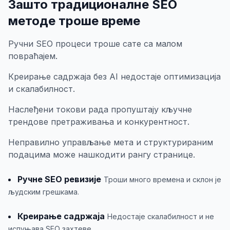
Зашто традиционалне SEO
методе троше време
Ручни SEO процеси троше сате са малом
повраћајем.
Креирање садржаја без AI недостаје оптимизација
и скалабилност.
Наслеђени токови рада пропуштају кључне
трендове претраживања и конкурентност.
Неправилно управљање мета и структурираним
подацима може нашкодити рангу странице.
Ручне SEO ревизије
Троши много времена и склон је
људским грешкама.
Креирање садржаја
Недостаје скалабилност и не
испуњава SEO захтеве.