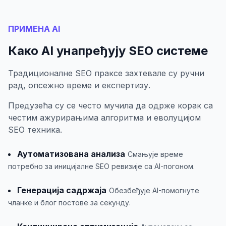
ПРИМЕНА AI
Како AI унапређују SEO системе
Традиционалне SEO праксе захтевале су ручни
рад, опсежно време и експертизу.
Предузећа су се често мучила да одрже корак са
честим ажурирањима алгоритма и еволуцијом
SEO техника.
Аутоматизована анализа
Смањује време
потребно за иницијалне SEO ревизије са AI-погоном.
Генерација садржаја
Обезбеђује AI-помогнуте
чланке и блог постове за секунду.