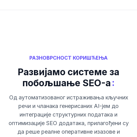
РАЗНОВРСНОСТ КОРИШЋЕЊА
Развијамо системе за
:
побољшање SEO-а
Од аутоматизованог истраживања кључних
речи и чланака генерисаних AI-јем до
интеграције структурних података и
оптимизације SEO додатака, прилагођени су
да реше реалне оперативне изазове и