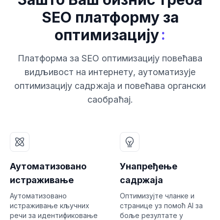
SEO платформу за
:
оптимизацију
Платформа за SEO оптимизацију повећава
видљивост на интернету, аутоматизује
оптимизацију садржаја и повећава органски
саобраћај.
Аутоматизовано
Унапређење
истраживање
садржаја
Аутоматизовано
Оптимизујте чланке и
истраживање кључних
странице уз помоћ AI за
речи за идентификовање
боље резултате у