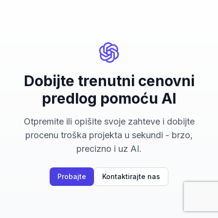
Dobijte trenutni cenovni
predlog pomoću AI
Otpremite ili opišite svoje zahteve i dobijte
procenu troška projekta u sekundi - brzo,
precizno i uz AI.
Probajte
Kontaktirajte nas