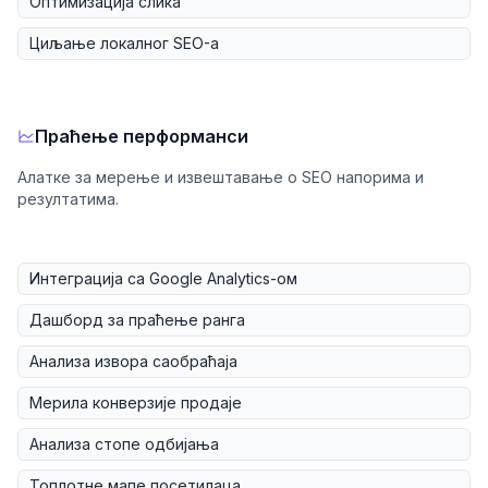
Оптимизација слика
Циљање локалног SEO-а
Праћење перформанси
Алатке за мерење и извештавање о SEO напорима и
резултатима.
Интеграција са Google Analytics-ом
Дашборд за праћење ранга
Анализа извора саобраћаја
Мерила конверзије продаје
Анализа стопе одбијања
Топлотне мапе посетилаца