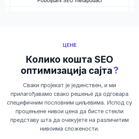
Poboljšani SEO metapodaci
ЦЕНЕ
Колико кошта SEO
?
оптимизација сајта
Сваки пројекат је јединствен, и ми
прилагођавамо свако решење да одговара
специфичним пословним циљевима. Испод су
процењене нивои цена да бисте стекли
представу шта да очекујете на различитим
нивоима сложености.