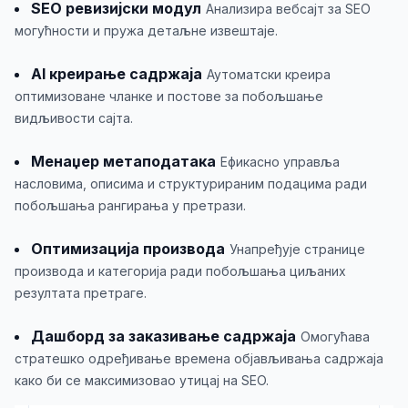
SEO ревизијски модул
Анализира вебсајт за SEO
могућности и пружа детаљне извештаје.
AI креирање садржаја
Аутоматски креира
оптимизоване чланке и постове за побољшање
видљивости сајта.
Менаџер метаподатака
Ефикасно управља
насловима, описима и структурираним подацима ради
побољшања рангирања у претрази.
Оптимизација производа
Унапређује странице
производа и категорија ради побољшања циљаних
резултата претраге.
Дашборд за заказивање садржаја
Омогућава
стратешко одређивање времена објављивања садржаја
како би се максимизовао утицај на SEO.