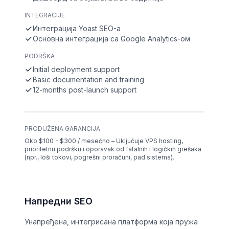
INTEGRACIJE
Интеграција Yoast SEO-а
Основна интеграција са Google Analytics-ом
PODRŠKA
Initial deployment support
Basic documentation and training
12-months post-launch support
PRODUŽENA GARANCIJA
Oko $100 - $300 / mesečno – Uključuje VPS hosting,
prioritetnu podršku i oporavak od fatalnih i logičkih grešaka
(npr., loši tokovi, pogrešni proračuni, pad sistema).
Напредни SEO
Унапређена, интегрисана платформа која пружа