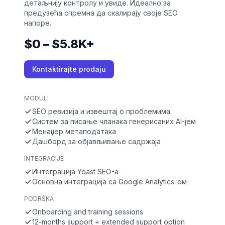
детаљнију контролу и увиде. Идеално за
предузећа спремна да скалирају своје SEO
напоре.
$0 – $5.8K+
Kontaktirajte prodaju
MODULI
SEO ревизија и извештај о проблемима
Систем за писање чланака генерисаних AI-јем
Менаџер метаподатака
Дашборд за објављивање садржаја
INTEGRACIJE
Интеграција Yoast SEO-а
Основна интеграција са Google Analytics-ом
PODRŠKA
Onboarding and training sessions
12-months support + extended support option