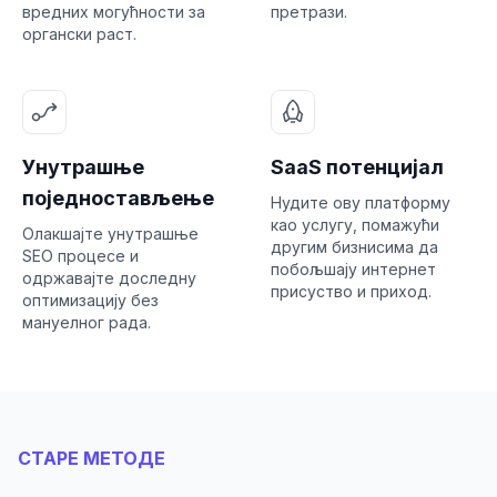
вредних могућности за
претрази.
органски раст.
Унутрашње
SaaS потенцијал
поједностављење
Нудите ову платформу
као услугу, помажући
Олакшајте унутрашње
другим бизнисима да
SEO процесе и
побољшају интернет
одржавајте доследну
присуство и приход.
оптимизацију без
мануелног рада.
СТАРЕ МЕТОДЕ