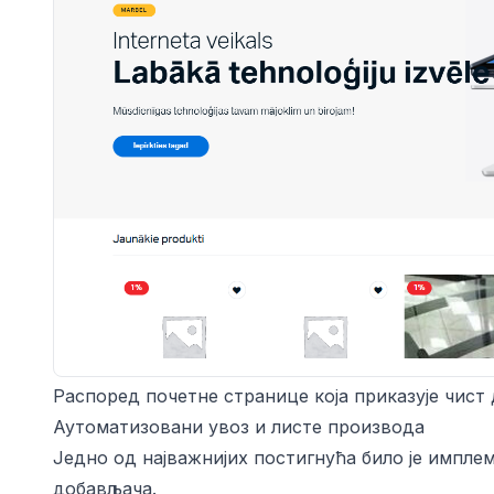
Распоред почетне странице која приказује чист д
Аутоматизовани увоз и листе производа
Једно од најважнијих постигнућа било је импле
добављача.