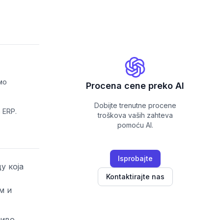
мо
Procena cene preko AI
Dobijte trenutne procene
 ERP.
troškova vaših zahteva
pomoću AI.
Isprobajte
у која
Kontaktirajte nas
м и
љиво