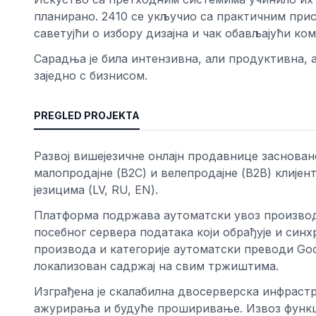
планирано. 2410 се укључио са практичним прис
саветујћи о избору дизајна и чак обављајући ко
Сарадња је била интензивна, али продуктивна, 
заједно с бизнисом.
PREGLED PROJEKTA
Развој вишејезичне онлајн продавнице заснова
малопродајне (B2C) и велепродајне (B2B) клијен
језицима (LV, RU, EN).
Платформа подржава аутоматски увоз производа
посебног сервера података који обрађује и син
производа и категорије аутоматски преводи Googl
локализован садржај на свим тржиштима.
Изграђена је скалабилна двосерверска инфраст
ажурирања и будуће проширивање. Извоз функц