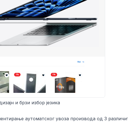
изајн и брзи избор језика
ментирање аутоматског увоза производа од 3 различи