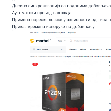
Дневна синхронизација са подацима добављача
Аутоматски превод садржаја
Примена пореске логике у зависности од типа п
Приказ времена испоруке по добављачу