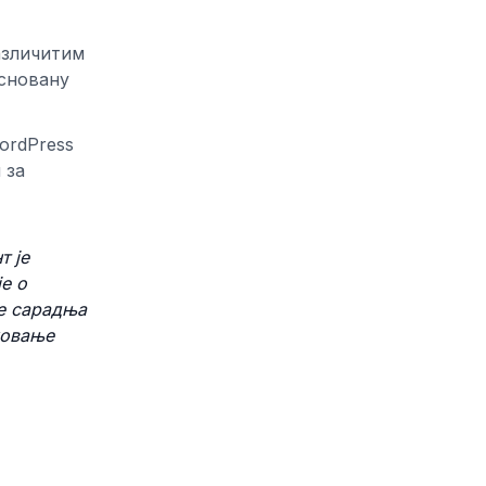
азличитим
асновану
ordPress
 за
т је
е о
је сарадња
жовање