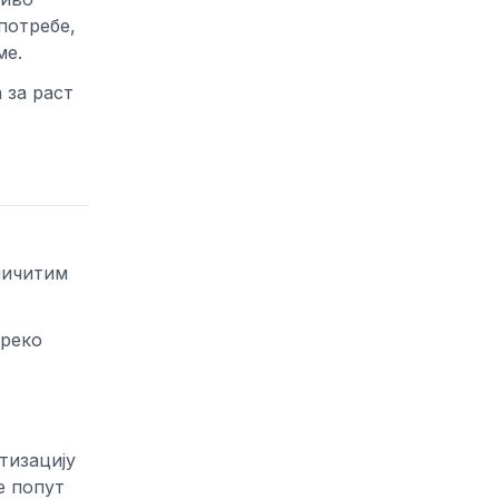
потребе,
ме.
 за раст
зличитим
преко
тизацију
е попут