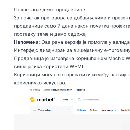
Покретање демо продавнице
За почетак преговора са добављачима и презента
продавнице само 7 дана након почетка пројект
поставку теме и демо садржај.
Напомена:
Ова рана верзија је помогла у валид
Интерфејс дизајниран за вишејезичну е-трговин
Продавница је изграђена коришћењем Machic W
више језика користећи WPML.
Корисници могу лако прелазити између латвијско
корисничко искуство.