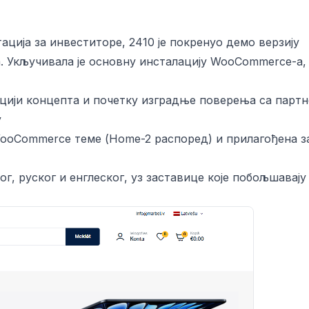
ција за инвеститоре, 2410 је покренуо демо верзију
а. Укључивала је основну инсталацију WooCommerce-а,
ацији концепта и почетку изградње поверења са парт
у
ooCommerce теме (Home-2 распоред) и прилагођена з
г, руског и енглеског, уз заставице које побољшавају