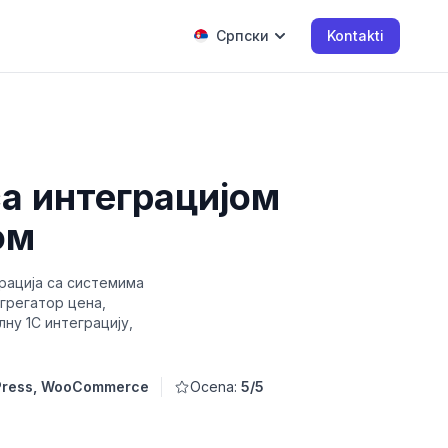
Српски
Kontakti
са интеграцијом
ом
рација са системима
агрегатор цена,
ну 1C интеграцију,
ress, WooCommerce
Ocena:
5/5