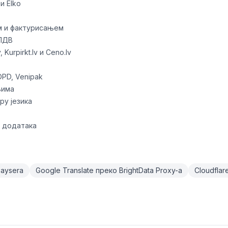
и Elko
ом и фактурисањем
 ПДВ
Kurpirkt.lv и Ceno.lv
 DPD, Venipak
њима
ру језика
е додатака
aysera
Google Translate преко BrightData Proxy-а
Cloudflar