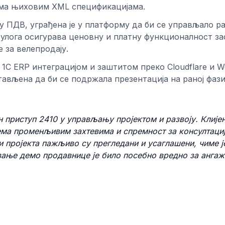
, према њиховим XML спецификацијама.
у ПДВ, уграђена је у платформу да би се управљало р
улога осигурава ценовну и платну функционалност з
 за велепродају.
1C ERP интеграцијом и заштитом преко Cloudflare и W
тављена да би се подржала презентација на раној фази
 приступ 2410 у управљању пројектом и развоју. Клијен
ема променљивим захтевима и спремност за консултациј
и пројекта пажљиво су прегледани и усаглашени, чиме 
вање демо продавнице је било посебно вредно за анга