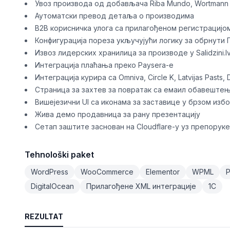
Увоз производа од добављача Riba Mundo, Wortmann 
Аутоматски превод детаља о производима
B2B корисничка улога са прилагођеном регистрациј
Конфигурација пореза укључујући логику за обрнути
Извоз лидерских хранилица за производе у Salidzini.lv, 
Интеграција плаћања преко Paysera-е
Интеграција курира са Omniva, Circle K, Latvijas Pasts,
Страница за захтев за повратак са емаил обавеште
Вишејезични UI са иконама за заставице у брзом избо
Жива демо продавница за рану презентацију
Сетап заштите заснован на Cloudflare-у уз препорук
Tehnološki paket
WordPress
WooCommerce
Elementor
WPML
P
DigitalOcean
Прилагођене XML интеграције
1C
REZULTAT