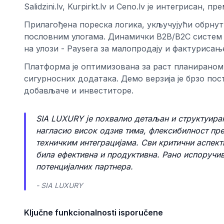
Salidzini.lv, Kurpirkt.lv и Ceno.lv је интегрисан
Прилагођена пореска логика, укључујући обрнут
пословним улогама. Динамички B2B/B2C систем 
на улози - Paysera за малопродају и фактурисање
Платформа је оптимизована за раст планираном 
сигурносних додатака. Демо верзија је брзо пос
добављаче и инвеститоре.
SIA LUXURY је похвалио детаљан и структуиран
нагласио висок одзив тима, флексибилност пр
техничким интеграцијама. Сви критични аспект
била ефективна и продуктивна. Рано испоручи
потенцијалних партнера.
- SIA LUXURY
Ključne funkcionalnosti isporučene