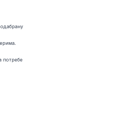
 одабрану
нерима.
а потребе