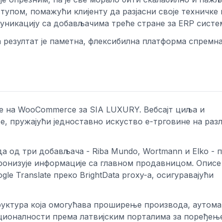
тупом, помажући клијенту да разјасни своје техничке 
муникацију са добављачима треће стране за ERP систе
а резултат је паметна, флексибилна платформа спремна
не на WooCommerce за SIA LUXURY. Вебсајт циља и
те, пружајући једноставно искуство е-трговине на ра
 од три добављача - Riba Mundo, Wortmann и Elko - 
хронизује информације са главном продавницом. Описе
e Translate преко BrightData proxy-а, осигуравајући
руктура која омогућава проширење производа, аутома
ионалности према латвијским порталима за поређењ