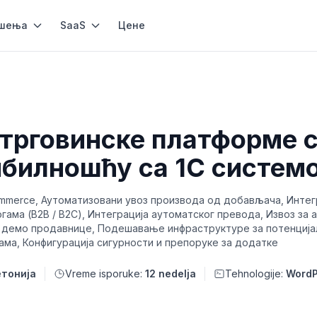
шења
SaaS
Цене
-трговинске платформе 
билношћу са 1C систем
mmerce, Аутоматизовани увоз производа од добављача, Интег
гама (B2B / B2C), Интеграција аутоматског превода, Извоз за 
ј демо продавнице, Подешавање инфраструктуре за потенцијал
ама, Конфигурација сигурности и препоруке за додатке
тонија
Vreme isporuke:
12 nedelja
Tehnologije:
WordP