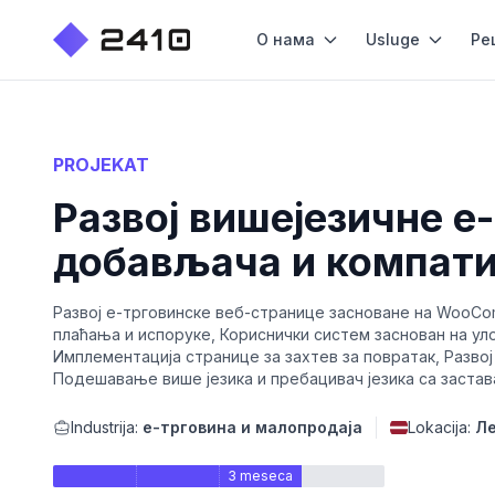
О нама
Usluge
Ре
PROJEKAT
Развој вишејезичне е
добављача и компати
Развој е-трговинске веб-странице засноване на WooCo
плаћања и испоруке, Кориснички систем заснован на уло
Имплементација странице за захтев за повратак, Разво
Подешавање више језика и пребацивач језика са застав
Industrija:
е-трговина и малопродаја
Lokacija:
Ле
3 meseca