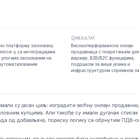
REZULTAT
вио платформу засновану
Високоперформансна онлајн
erce-у са интеграцијама
продавница с покретањем де
 улогама заснованим на
верзије, B2B/B2C функцијама,
 аутоматизованим
подршком за више језика и
инфраструктуром спремном за
имали су јасан циљ: изградити моћну онлајн продавниц
ловним купцима. Али такође су имали дугачак списак
ода од добављача, пореску логику са обрнутим ПДВ-о
е опрезним, па је све морало бити скалабилно и паж