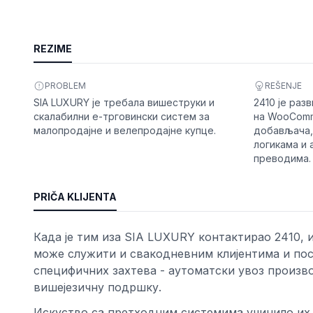
REZIME
PROBLEM
REŠENJE
SIA LUXURY је требала вишеструки и
2410 је раз
скалабилни е-трговински систем за
на WooComm
малопродајне и велепродајне купце.
добављача,
логикама и
преводима.
osti
PRIČA KLIJENTA
Када је тим иза SIA LUXURY контактирао 2410, 
може служити и свакодневним клијентима и пос
специфичних захтева - аутоматски увоз произв
вишејезичну подршку.
Искуство са претходним системима учинило их ј