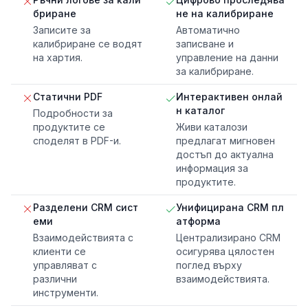
бриране
не на калибриране
Записите за
Автоматично
калибриране се водят
записване и
на хартия.
управление на данни
за калибриране.
Статични PDF
Интерактивен онлай
н каталог
Подробности за
продуктите се
Живи каталози
споделят в PDF-и.
предлагат мигновен
достъп до актуална
информация за
продуктите.
Разделени CRM сист
Унифицирана CRM пл
еми
атформа
Взаимодействията с
Централизирано CRM
клиенти се
осигурява цялостен
управляват с
поглед върху
различни
взаимодействията.
инструменти.