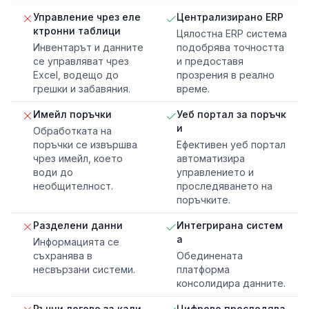
Управление чрез еле
Централизирано ERP
ктронни таблици
Цялостна ERP система
Инвентарът и данните
подобрява точността
се управляват чрез
и предоставя
Excel, водещо до
прозрения в реално
грешки и забавяния.
време.
Имейл поръчки
Уеб портал за поръчк
и
Обработката на
поръчки се извършва
Ефективен уеб портал
чрез имейл, което
автоматизира
води до
управлението и
необщителност.
проследяването на
поръчките.
Разделени данни
Интегрирана систем
а
Информацията се
съхранява в
Обединената
несвързани системи.
платформа
консолидира данните.
Ръчни логове за кали
Цифрово проследява