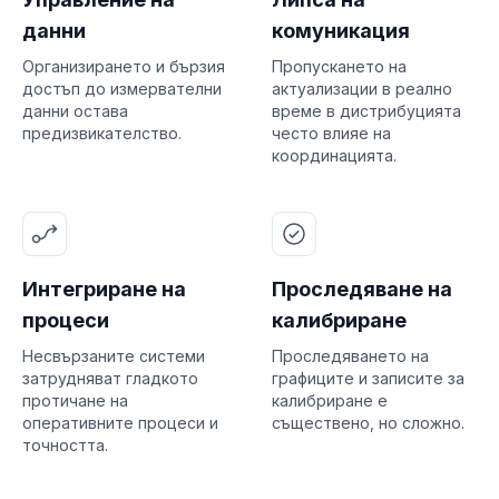
данни
комуникация
Организирането и бързия
Пропускането на
достъп до измервателни
актуализации в реално
данни остава
време в дистрибуцията
предизвикателство.
често влияе на
координацията.
Интегриране на
Проследяване на
процеси
калибриране
Несвързаните системи
Проследяването на
затрудняват гладкото
графиците и записите за
протичане на
калибриране е
оперативните процеси и
съществено, но сложно.
точността.