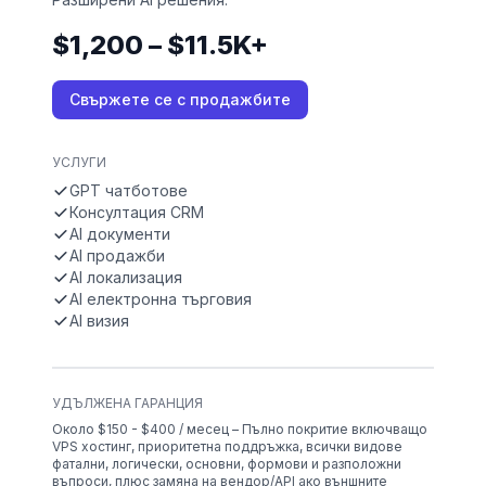
$1,200 – $11.5K+
Свържете се с продажбите
УСЛУГИ
GPT чатботове
Консултация CRM
AI документи
AI продажби
AI локализация
AI електронна търговия
AI визия
УДЪЛЖЕНА ГАРАНЦИЯ
Около $150 - $400 / месец – Пълно покритие включващо
VPS хостинг, приоритетна поддръжка, всички видове
фатални, логически, основни, формови и разположни
въпроси, плюс замяна на вендор/API ако външните