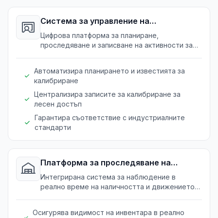
Система за управление на
калибриране
Цифрова платформа за планиране,
проследяване и записване на активности за
калибриране на прецизни уреди.
Автоматизира планирането и известията за
калибриране
Централизира записите за калибриране за
лесен достъп
Гарантира съответствие с индустриалните
стандарти
Платформа за проследяване на
инвентар
Интегрирана система за наблюдение в
реално време на наличността и движението
на измервателни уреди.
Осигурява видимост на инвентара в реално