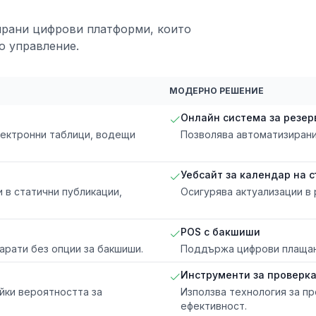
ирани цифрови платформи, които
о управление.
МОДЕРНО РЕШЕНИЕ
Онлайн система за резер
лектронни таблици, водещи
Позволява автоматизирани 
Уебсайт за календар на 
 в статични публикации,
Осигурява актуализации в
POS с бакшиши
арати без опции за бакшиши.
Поддържа цифрови плащани
Инструменти за проверка
йки вероятността за
Използва технология за пр
ефективност.