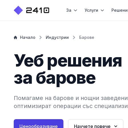
За
Услуги
Решени
Начало
Индустрии
Барове
Уеб решения
за барове
Помагаме на барове и нощни заведени
оптимизират операции със специализи
Ценообразуване
Научете повече