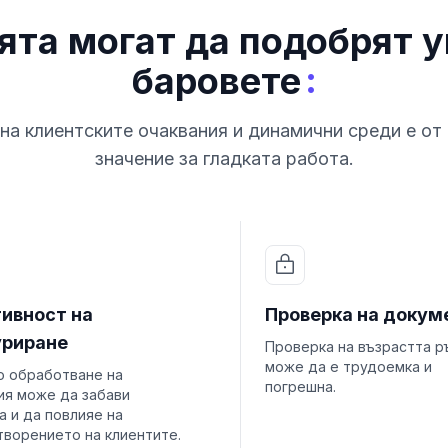
ята могат да подобрят 
:
баровете
на клиентските очаквания и динамични среди е о
значение за гладката работа.
ивност на
Проверка на докум
уриране
Проверка на възрастта р
може да е трудоемка и
о обработване на
погрешна.
ия може да забави
а и да повлияе на
творението на клиентите.