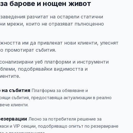
за барове и нощен живот
заведения разчитат на остарели статични
ни мрежи, които не отразяват пълноценно
жността им да привлекат нови клиенти, улеснят
о промотират събития.
рсонализирани уеб платформи и инструменти
облеми, подобрявайки видимостта и
иентите.
р на събития
Платформа за обявяване и
оящи събития, предоставяща актуализации в реално
вече клиенти.
резервации
Лесно за потребителя решение за
маси и VIP секции, подобряващо опитът по резервиране