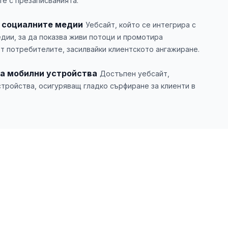
те с презаписванията.
в социалните медии
Уебсайт, който се интегрира с
дии, за да показва живи потоци и промотира
т потребителите, засилвайки клиентското ангажиране.
за мобилни устройства
Достъпен уебсайт,
тройства, осигуряващ гладко сърфиране за клиенти в