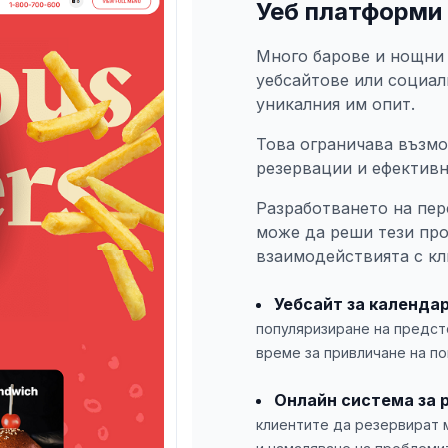
Уеб платформи 
Много барове и нощни 
уебсайтове или социал
уникалния им опит.
Това ограничава възмо
резервации и ефективн
Разработването на пе
може да реши тези пр
взаимодействията с кл
Уебсайт за календа
популяризиране на предст
време за привличане на по
Онлайн система за 
клиентите да резервират 