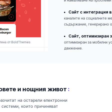
и намаляване на проблеми
Сайт с интеграция 
каналите на социалните ме
съдържание, генерирано о
Сайт, оптимизиран 
оптимизиран за мобилни ус
отена от BoldThemes
движение.
:
овете и нощния живот
разчитат на остарели електронни
 системи, които причиняват