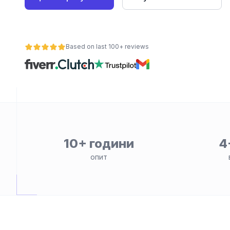
е
Based on last 100+ reviews
ност
10+ години
4
опит