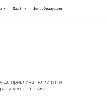
я
SaaS
Ценообразуване
я да привличат клиенти и
рани уеб решения.