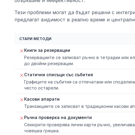
объркване и неефективност.
Тези проблеми могат да бъдат решени с интегр
предлагат видимост в реално време и централн
СТАРИ МЕТОДИ
Книги за резервации
Резервациите се записват ръчно в тетрадки или е
до двойни резервации.
Статични списъци със събития
Графиците на събития са отпечатани или споделени
често остарели.
Касови апарати
Транзакциите се записват в традиционни касови ап
Ръчна проверка на документи
Секюрити проверява лични карти ръчно, увеличава
човешка грешка.