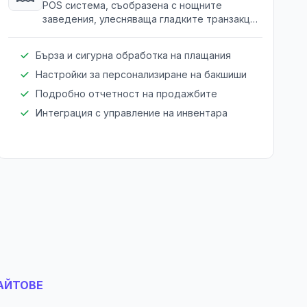
POS система, съобразена с нощните
заведения, улесняваща гладките транзакции
и подобряваща клиентското
удовлетворение чрез интегрирани опции за
Бърза и сигурна обработка на плащания
бакшиши.
Настройки за персонализиране на бакшиши
Подробно отчетност на продажбите
Интеграция с управление на инвентара
АЙТОВЕ