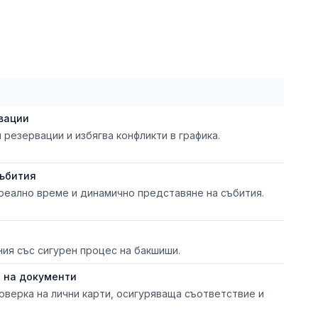
вации
резервации и избягва конфликти в графика.
събития
 реално време и динамично представяне на събития.
я със сигурен процес на бакшиши.
 на документи
оверка на лични карти, осигуряваща съответствие и