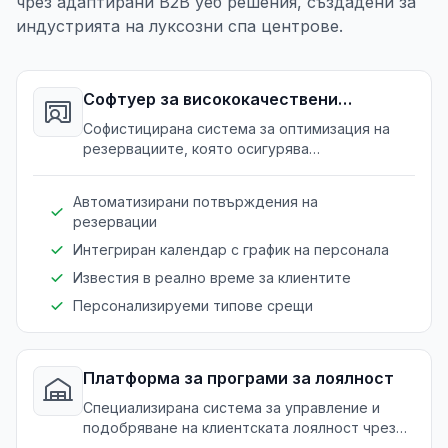
чрез адаптирани B2B уеб решения, създадени за
индустрията на луксозни спа центрове.
Софтуер за висококачествени
резервации
Софистицирана система за оптимизация на
резервациите, която осигурява
безпроблемни клиентски изживявания и
оптимално разпределение на ресурсите.
Автоматизирани потвърждения на
резервации
Интегриран календар с график на персонала
Известия в реално време за клиентите
Персонализируеми типове срещи
Платформа за програми за лоялност
Специализирана система за управление и
подобряване на клиентската лоялност чрез
персонализирани награди и стимули.