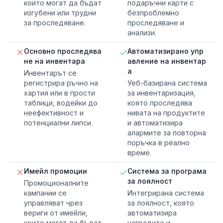
които могат да бъдат
подаръчни карти с
изгубени или трудни
безпроблемно
за проследяване.
проследяване и
анализи.
Основно проследява
Автоматизирано упр
не на инвентара
авление на инвентар
а
Инвентарът се
регистрира ръчно на
Уеб-базирана система
хартия или в прости
за инвентаризация,
таблици, водейки до
която проследява
неефективност и
нивата на продуктите
потенциални липси.
и автоматизира
алармите за повторна
поръчка в реално
време.
Имейл промоции
Система за програма
за лоялност
Промоционалните
кампании се
Интегрирана система
управляват чрез
за лоялност, която
вериги от имейли,
автоматизира
които могат да бъдат
наградите и