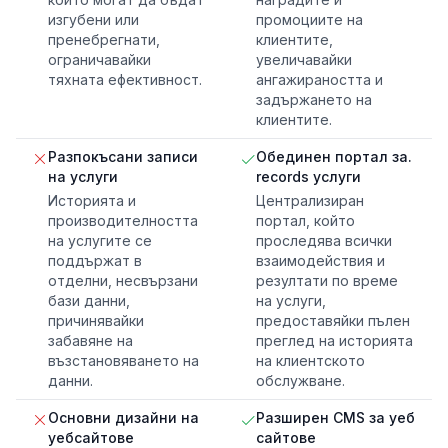
изгубени или
промоциите на
пренебрегнати,
клиентите,
ограничавайки
увеличавайки
тяхната ефективност.
ангажираността и
задържането на
клиентите.
Разпокъсани записи
Обединен портал за.
на услуги
records услуги
Историята и
Централизиран
производителността
портал, който
на услугите се
проследява всички
поддържат в
взаимодействия и
отделни, несвързани
резултати по време
бази данни,
на услуги,
причинявайки
предоставяйки пълен
забавяне на
преглед на историята
възстановяването на
на клиентското
данни.
обслужване.
Основни дизайни на
Разширен CMS за уеб
уебсайтове
сайтове