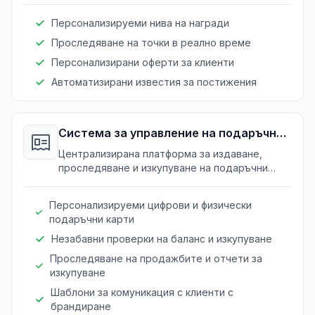
Персонализируеми нива на награди
Проследяване на точки в реално време
Персонализирани оферти за клиенти
Автоматизирани известия за постижения
Система за управление на подаръчни
карти
Централизирана платформа за издаване,
проследяване и изкупуване на подаръчни
карти ефективно при увеличаване на
ангажираността на клиентите.
Персонализируеми цифрови и физически
подаръчни карти
Незабавни проверки на баланс и изкупуване
Проследяване на продажбите и отчети за
изкупуване
Шаблони за комуникация с клиенти с
брандиране