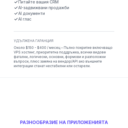
Питайте вашия CRM
AI-задвижвани продажби
AI документи
AI глас
УДЪЛЖЕНА ГАРАНЦИЯ
Около $150 - $400 / месец – Пълно покритие включващо
VPS хостинг, приоритетна поддръжка, всички видове
фатални, логически, основни, формови и разположни
въпроси, плюс замяна на вендор/API ако външните
интеграции станат нестабилни или остарели.
РАЗНООБРАЗИЕ НА ПРИЛОЖЕНИЯТА