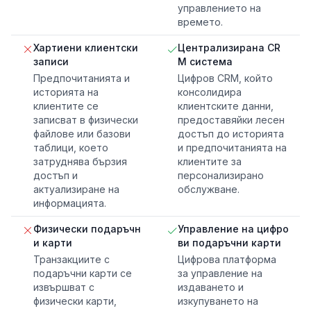
управлението на
времето.
Хартиени клиентски
Централизирана CR
записи
M система
Предпочитанията и
Цифров CRM, който
историята на
консолидира
клиентите се
клиентските данни,
записват в физически
предоставяйки лесен
файлове или базови
достъп до историята
таблици, което
и предпочитанията на
затруднява бързия
клиентите за
достъп и
персонализирано
актуализиране на
обслужване.
информацията.
Физически подаръчн
Управление на цифро
и карти
ви подаръчни карти
Транзакциите с
Цифрова платформа
подаръчни карти се
за управление на
извършват с
издаването и
физически карти,
изкупуването на