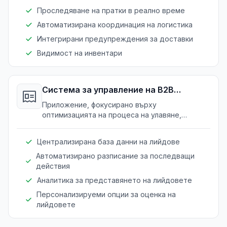
възможности за управление на логистика.
Проследяване на пратки в реално време
Автоматизирана координация на логистика
Интегрирани предупреждения за доставки
Видимост на инвентари
Система за управление на B2B
лийдове
Приложение, фокусирано върху
оптимизацията на процеса на улавяне,
проследяване и поддържане на B2B лийдове
с подобрена организация на данни и
Централизирана база данни на лийдове
механизми за последващи действия.
Автоматизирано разписание за последващи
действия
Аналитика за представянето на лийдовете
Персонализируеми опции за оценка на
лийдовете