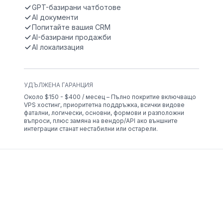
GPT-базирани чатботове
AI документи
Попитайте вашия CRM
AI-базирани продажби
AI локализация
УДЪЛЖЕНА ГАРАНЦИЯ
Около $150 - $400 / месец – Пълно покритие включващо
VPS хостинг, приоритетна поддръжка, всички видове
фатални, логически, основни, формови и разположни
въпроси, плюс замяна на вендор/API ако външните
интеграции станат нестабилни или остарели.