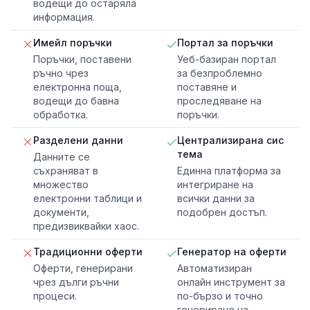
водещи до остаряла
информация.
Имейл поръчки
Портал за поръчки
Поръчки, поставени
Уеб-базиран портал
ръчно чрез
за безпроблемно
електронна поща,
поставяне и
водещи до бавна
проследяване на
обработка.
поръчки.
Разделени данни
Централизирана сис
тема
Данните се
съхраняват в
Единна платформа за
множество
интегриране на
електронни таблици и
всички данни за
документи,
подобрен достъп.
предизвиквайки хаос.
Традиционни оферти
Генератор на оферти
Оферти, генерирани
Автоматизиран
чрез дълги ръчни
онлайн инструмент за
процеси.
по-бързо и точно
генериране на