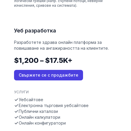
логически грешки (напр. счупени потоци, неверни
изчисления, сривове на системата).
Уеб разработка
Разработете здрава онлайн платформа за
повишаване на ангажираността на клиентите.
$1,200 – $17.5K+
Свържете се с продажбите
УСЛУГИ
Уебсайтове
Електронна търговия уебсайтове
Публични каталози
Онлайн калкулатори
Онлайн конфигуратори