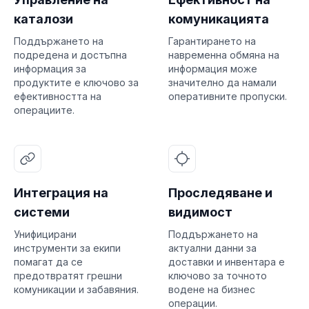
каталози
комуникацията
Поддържането на
Гарантирането на
подредена и достъпна
навременна обмяна на
информация за
информация може
продуктите е ключово за
значително да намали
ефективността на
оперативните пропуски.
операциите.
Интеграция на
Проследяване и
системи
видимост
Унифицирани
Поддържането на
инструменти за екипи
актуални данни за
помагат да се
доставки и инвентара е
предотвратят грешни
ключово за точното
комуникации и забавяния.
водене на бизнес
операции.