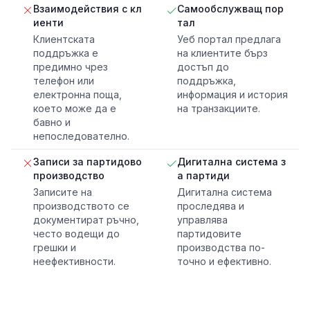
Взаимодействия с кл
Самообслужващ пор
иенти
тал
Клиентската
Уеб портал предлага
поддръжка е
на клиентите бърз
предимно чрез
достъп до
телефон или
поддръжка,
електронна поща,
информация и история
което може да е
на транзакциите.
бавно и
непоследователно.
Записи за партидово
Дигитална система з
производство
а партиди
Записите на
Дигитална система
производството се
проследява и
документират ръчно,
управлява
често водещи до
партидовите
грешки и
производства по-
неефективности.
точно и ефективно.