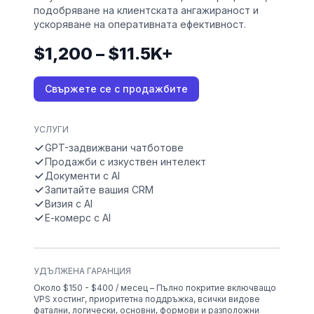
подобряване на клиентската ангажираност и
ускоряване на оперативната ефективност.
$1,200 – $11.5K+
Свържете се с продажбите
УСЛУГИ
GPT-задвижвани чатботове
Продажби с изкуствен интелект
Документи с AI
Запитайте вашия CRM
Визия с AI
Е-комерс с AI
УДЪЛЖЕНА ГАРАНЦИЯ
Около $150 - $400 / месец – Пълно покритие включващо
VPS хостинг, приоритетна поддръжка, всички видове
фатални, логически, основни, формови и разположни