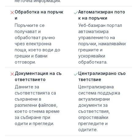
неточна информация.
Обработка на поръчк
Автоматизиран пото
и
к на поръчки
Поръчките се
Уеб-базиран портал
получават и
автоматизира
обработват ръчно
управлението на
чрез електронна
поръчки, намалявайки
поща, което води до
грешките и
грешки и бавни
ускорявайки
отговори.
обработката.
Документация на съ
Централизирано съо
ответствието
тветствие
Данните за
Централизирана
съответствията са
система поддържа
съхранени в
актуализирани
разпилени файлове,
документи за
което отнема време
съответствия,
за събиране при
опростявайки
одити и прегледи.
прегледите и
одитите.