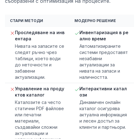
съобразени с оптимизация на процесите.
СТАРИ МЕТОДИ
МОДЕРНО РЕШЕНИЕ
Проследяване на инв
Инвентаризация в ре
ентара
ално време
Нивата на запасите се
Автоматизираните
следят ръчно чрез
системи предоставят
таблици, което води
незабавни
до неточности и
актуализации за
забавени
нивата на запаси и
актуализации.
наличността.
Управление на проду
Интерактивни катал
ктов каталог
ози
Каталозите са често
Динамичен онлайн
статични PDF файлове
каталог осигурява
или печатни
актуална информация
материали,
и лесен достъп за
създавайки сложни
клиенти и партньори.
актуализации и