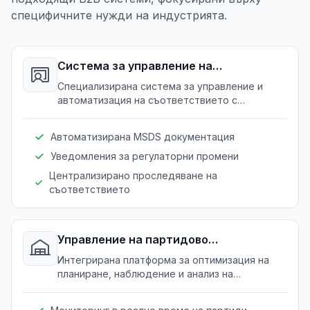
специфичните нужди на индустрията.
Система за управление на
съответствия
Специализирана система за управление и
автоматизация на съответствието с
безопасност и регулаторни стандарти,
осигуряваща пълно съответствие с
Автоматизирана MSDS документация
индустриалните насоки.
Уведомления за регулаторни промени
Централизирано проследяване на
съответствието
Управление на партидово
производство
Интегрирана платформа за оптимизация на
планиране, наблюдение и анализ на
партидови производствени процеси,
подобряваща оперативната ефективност.