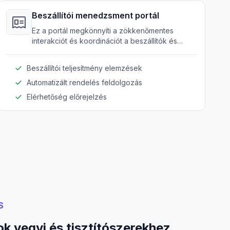
Beszállítói menedzsment portál
Ez a portál megkönnyíti a zökkenőmentes
interakciót és koordinációt a beszállítók és
gyártók között, optimalizálva az ellátási láncot.
Beszállítói teljesítmény elemzések
Automatizált rendelés feldolgozás
Elérhetőség előrejelzés
S
k vegyi és tisztítószerekhez