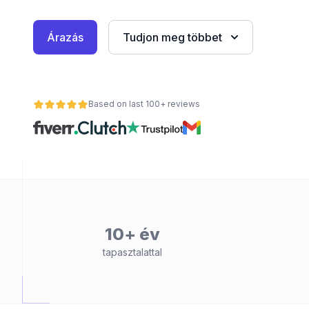
Árazás
Tudjon meg többet
Based on last 100+ reviews
nt
10+ év
tapasztalattal