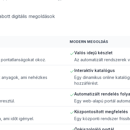
ott digitális megoldások
MODERN MEGOLDÁS
Valós idejű készlet
mi pontatlanságokat okoz.
Az automatizált rendszerek v
Interaktív katalógus
tt anyagok, ami nehézkes
Egy dinamikus online katalóg
hozzáférést.
Automatizált rendelés foly
resztül.
Egy web-alapú portál automat
Központosított megfelelés
 ami időt igényel.
Egy központi rendszer frissí
Önkiszolgáló portál