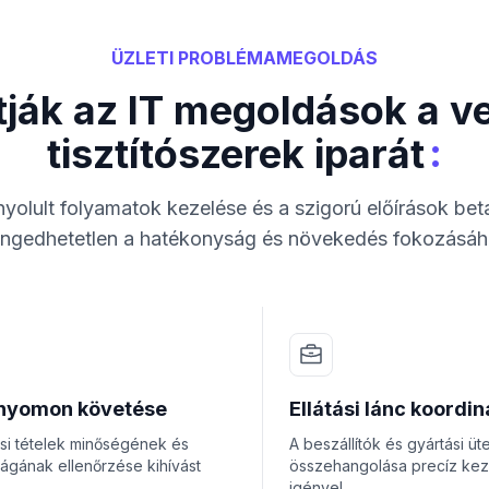
ÜZLETI PROBLÉMAMEGOLDÁS
tják az IT megoldások a v
:
tisztítószerek iparát
yolult folyamatok kezelése és a szigorú előírások bet
engedhetetlen a hatékonyság és növekedés fokozásáh
 nyomon követése
Ellátási lánc koordin
ási tételek minőségének és
A beszállítók és gyártási ü
ágának ellenőrzése kihívást
összehangolása precíz kez
igényel.