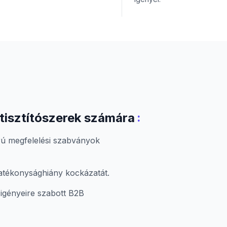
:
tisztítószerek számára
orú megfelelési szabványok
hatékonysághiány kockázatát.
igényeire szabott B2B