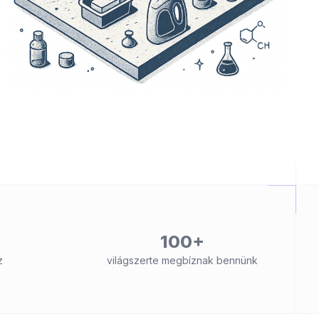
100+
z
világszerte megbíznak bennünk