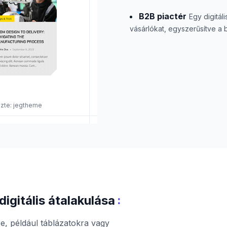
B2B piactér
Egy digitál
vásárlókat, egyszerűsítve a 
vezte: jegtheme
:
igitális átalakulása
re, például táblázatokra vagy