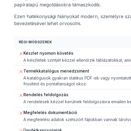
papíralapú megoldásokra támaszkodik.
Ezen hatékonysági hiányokat modern, személyre szab
bevezetésével lehet orvosolni.
RÉGI MÓDSZEREK
Készlet nyomon követés
A készletek szintjét kézzel ellenőrzik táblázatokkal, a
Termékkatalógus menedzsment
A katalógusok gyakran statikus PDF-ek vagy nyomtato
frissítést és pontatlanságot okoz.
Rendelés feldolgozás
A rendelések kézzel kerülnek feldolgozásra emailen ke
Megfelelés dokumentáció
A megfelelési adatok szétszórt fájlokban vannak tárolva,
Ügyfélkapcsolatok