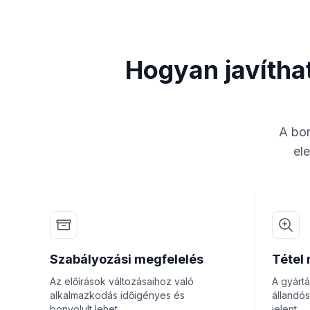
Hogyan javítha
A bon
el
Szabályozási megfelelés
Tétel
Az előírások változásaihoz való
A gyárt
alkalmazkodás időigényes és
állandós
bonyolult lehet.
jelent.