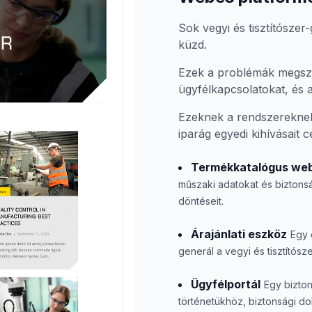
Sok vegyi és tisztítószer
küzd.
Ezek a problémák megszo
ügyfélkapcsolatokat, és
Ezeknek a rendszereknek
iparág egyedi kihívásait 
Termékkatalógus web
műszaki adatokat és biztonsá
döntéseit.
Árajánlati eszköz
Egy 
generál a vegyi és tisztítós
Ügyfélportál
Egy bizton
történetükhöz, biztonsági d