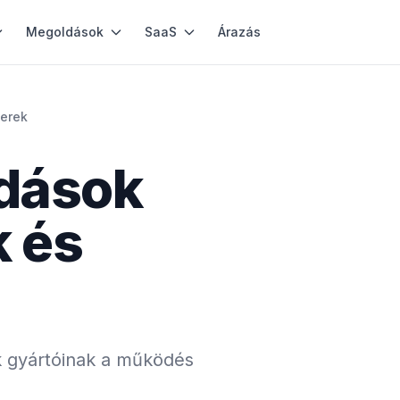
Megoldások
SaaS
Árazás
zerek
dások
 és
ek gyártóinak a működés