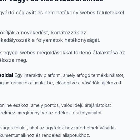
-gyártó cég avítt és nem hatékony webes felületekkel
rítják a növekedést, korlátozzák az
 akadályozzák a folyamatok hatékonyságát.
 egyedi webes megoldásokkal történő átalakítása az
célozza meg.
oldal
Egy interaktív platform, amely átfogó termékkínálatot,
gi információkat mutat be, elősegítve a vásárlók tájékozott
online eszköz, amely pontos, valós idejű árajánlatokat
zerekhez, megkönnyítve az értékesítési folyamatot.
ságos felület, ahol az ügyfelek hozzáférhetnek vásárlási
okumentumaikhoz és rendelési állapotukhoz.