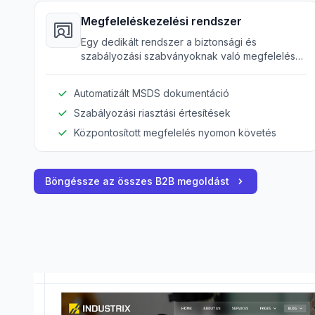
Megfeleléskezelési rendszer
Egy dedikált rendszer a biztonsági és
szabályozási szabványoknak való megfelelés
kezelésére és automatizálására, biztosítva az
ipari irányelvek teljes betartását.
Automatizált MSDS dokumentáció
Szabályozási riasztási értesítések
Központosított megfelelés nyomon követés
Böngéssze az összes B2B megoldást