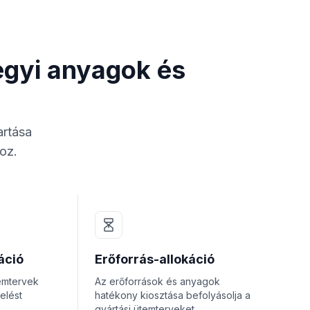
egyi anyagok és
artása
oz.
áció
Erőforrás-allokáció
temtervek
Az erőforrások és anyagok
elést
hatékony kiosztása befolyásolja a
gyártási ütemterveket.