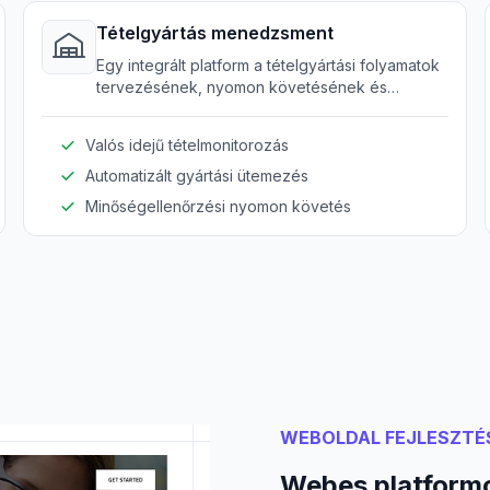
Tételgyártás menedzsment
Egy integrált platform a tételgyártási folyamatok
tervezésének, nyomon követésének és
elemzésének egyszerűsítésére, növelve az
operatív hatékonyságot.
Valós idejű tételmonitorozás
Automatizált gyártási ütemezés
Minőségellenőrzési nyomon követés
WEBOLDAL FEJLESZTÉ
Webes platformo