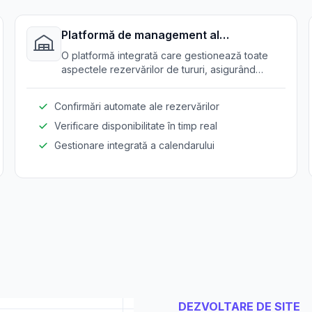
Platformă de management al
rezervărilor
O platformă integrată care gestionează toate
aspectele rezervărilor de tururi, asigurând
programări în timp real și reducând erorile
manuale.
Confirmări automate ale rezervărilor
Verificare disponibilitate în timp real
Gestionare integrată a calendarului
DEZVOLTARE DE SITE