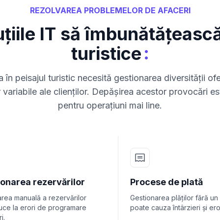
REZOLVAREA PROBLEMELOR DE AFACERI
țiile IT să îmbunătățească
:
turistice
în peisajul turistic necesită gestionarea diversității ofe
r variabile ale clienților. Depășirea acestor provocări es
pentru operațiuni mai line.
onarea rezervărilor
Procese de plată
rea manuală a rezervărilor
Gestionarea plăților fără un
uce la erori de programare
poate cauza întârzieri și eror
i.