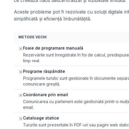
ce creează haos descentralizat și vizibilitate limitată.
Aceste probleme pot fi rezolvate cu soluții digitale i
simplificată și eficiență îmbunătățită.
METODE VECHI
Foaie de programare manuală
Rezervările sunt înregistrate în foi de calcul, predispuse l
timp real.
Programe răspândite
Programele turistic sunt gestionate în documente separa
comunicare greșită.
Coordonare prin email
Comunicarea cu partenerii este gestionată printr-o mul
email.
Cataloage statice
Tururile sunt prezentate în PDF-uri sau pagini web static