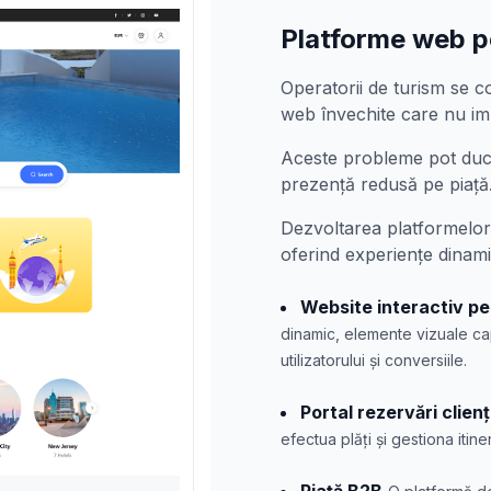
Platforme web p
Operatorii de turism se c
web învechite care nu impl
Aceste probleme pot duce 
prezență redusă pe piață
Dezvoltarea platformelo
oferind experiențe dinamic
Website interactiv pe
dinamic, elemente vizuale ca
utilizatorului și conversiile.
Portal rezervări clienț
efectua plăți și gestiona itiner