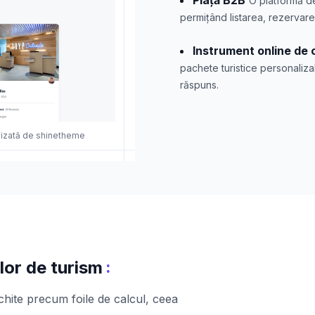
Piață B2B
O platformă de
permițând listarea, rezervare
Instrument online de c
pachete turistice personaliza
răspuns.
lizată de shinetheme
:
lor de turism
hite precum foile de calcul, ceea