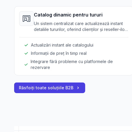
Catalog dinamic pentru tururi
Un sistem centralizat care actualizează instant
detaliile tururilor, oferind clienților și reseller-ilor
oferte turistice și prețuri în timp real.
Actualizări instant ale catalogului
Informații de preț în timp real
Integrare fără probleme cu platformele de
rezervare
Răsfoiți toate soluțiile B2B