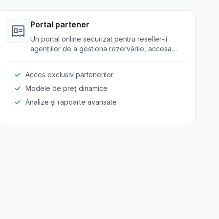
Portal partener
Un portal online securizat pentru reseller-ii
agențiilor de a gestiona rezervările, accesa
instrumente promoționale și vedea prețuri
specifice partenerilor.
Acces exclusiv partenerilor
Modele de preț dinamice
Analize și rapoarte avansate