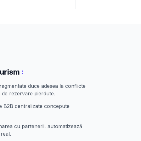
:
turism
 fragmentate duce adesea la conflicte
i de rezervare pierdute.
me B2B centralizate concepute
narea cu partenerii, automatizează
real.