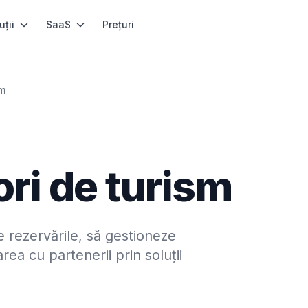
uții
SaaS
Prețuri
sm
ri de turism
e rezervările, să gestioneze
ea cu partenerii prin soluții