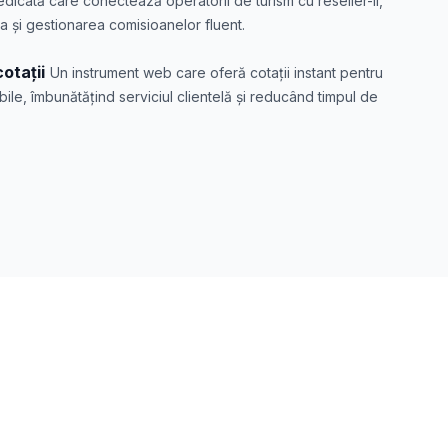
dicată care conectează operatorii de turism cu reseller-ii,
a și gestionarea comisioanelor fluent.
otații
Un instrument web care oferă cotații instant pentru
bile, îmbunătățind serviciul clientelă și reducând timpul de