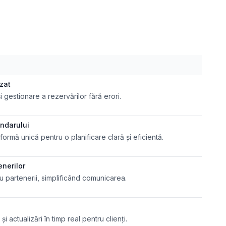
izat
și gestionare a rezervărilor fără erori.
endarului
formă unică pentru o planificare clară și eficientă.
enerilor
cu partenerii, simplificând comunicarea.
i actualizări în timp real pentru clienți.