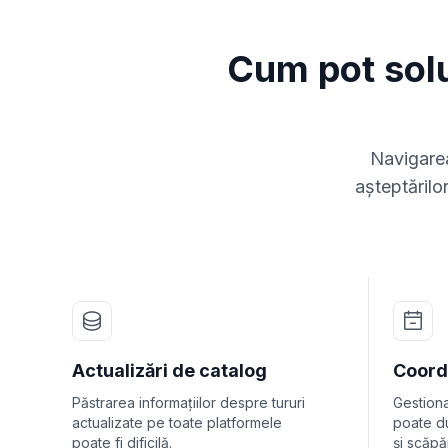
Cum pot solu
Navigarea 
așteptărilo
Actualizări de catalog
Coord
Păstrarea informațiilor despre tururi
Gestiona
actualizate pe toate platformele
poate d
poate fi dificilă.
și scăpăr