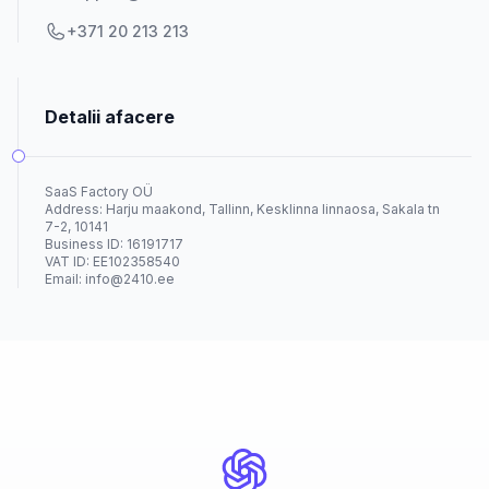
+371 20 213 213
Detalii afacere
SaaS Factory OÜ
Address: Harju maakond, Tallinn, Kesklinna linnaosa, Sakala tn
7-2, 10141
Business ID: 16191717
VAT ID: EE102358540
Email:
info@2410.ee