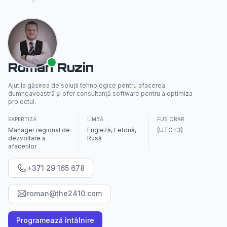
Roman Ruzin
Ajut la găsirea de soluții tehnologice pentru afacerea
dumneavoastră și ofer consultanță software pentru a optimiza
proiectul.
EXPERTIZĂ
LIMBĂ
FUS ORAR
Manager regional de
Engleză, Letonă,
(UTC+3)
dezvoltare a
Rusă
afacerilor
+371 29 165 678
roman@the2410.com
Programează întâlnire