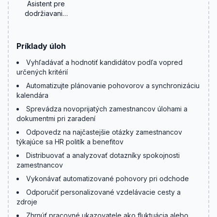
Asistent pre
dodržiavanie
predpisov
Príklady úloh
Vyhľadávať a hodnotiť kandidátov podľa vopred
určených kritérií
Automatizujte plánovanie pohovorov a synchronizáciu
kalendára
Sprevádza novoprijatých zamestnancov úlohami a
dokumentmi pri zaradení
Odpovedz na najčastejšie otázky zamestnancov
týkajúce sa HR politík a benefitov
Distribuovať a analyzovať dotazníky spokojnosti
zamestnancov
Vykonávať automatizované pohovory pri odchode
Odporučiť personalizované vzdelávacie cesty a
zdroje
Zhrnúť pracovné ukazovatele ako fluktuácia alebo