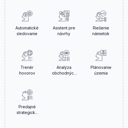
Automatické
Asistent pre
Riešenie
sledovanie
návrhy
námietok
Trenér
Analýza
Plánovanie
hovorov
obchodných
územia
postupov
Predajné
strategické
karty