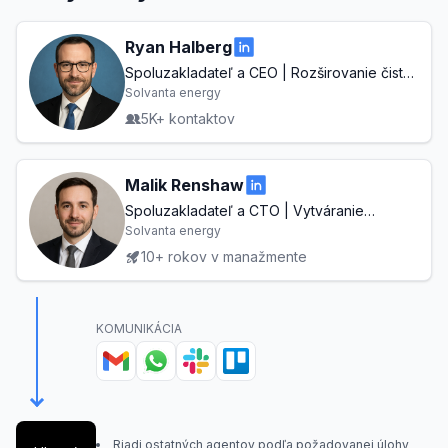
Ryan Halberg
Spoluzakladateľ a CEO | Rozširovanie čisté
energie pre udržateľnú budúcnosť
Solvanta energy
5K+ kontaktov
Malik Renshaw
Spoluzakladateľ a CTO | Vytváranie
nástrojov novej generácie pre diaľkovú
Solvanta energy
spoluprácu
10+ rokov v manažmente
KOMUNIKÁCIA
Riadi ostatných agentov podľa požadovanej úlohy