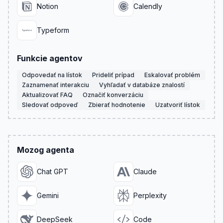
Notion
Calendly
Typeform
Funkcie agentov
Odpovedať na lístok
Prideliť prípad
Eskalovať problém
Zaznamenať interakciu
Vyhľadať v databáze znalostí
Aktualizovať FAQ
Označiť konverzáciu
Sledovať odpoveď
Zbierať hodnotenie
Uzatvoriť lístok
Mozog agenta
Chat GPT
Claude
Gemini
Perplexity
DeepSeek
Code