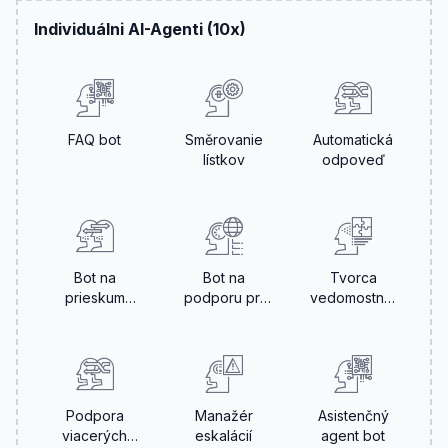
Individuálni AI-Agenti (10x)
FAQ bot
Směrovanie
Automatická
lístkov
odpoveď
Bot na
Bot na
Tvorca
prieskum
podporu pri
vedomostnej
spokojnosti
úvodnom
databázy
nastavení
Podpora
Manažér
Asistenčný
viacerých
eskalácií
agent bot