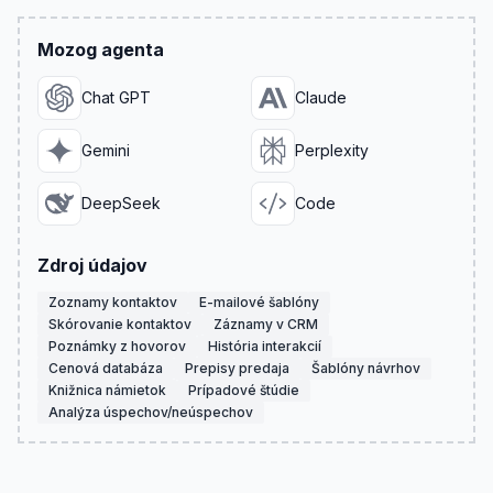
Mozog agenta
Chat GPT
Claude
Gemini
Perplexity
DeepSeek
Code
Zdroj údajov
Zoznamy kontaktov
E-mailové šablóny
Skórovanie kontaktov
Záznamy v CRM
Poznámky z hovorov
História interakcií
Cenová databáza
Prepisy predaja
Šablóny návrhov
Knižnica námietok
Prípadové štúdie
Analýza úspechov/neúspechov