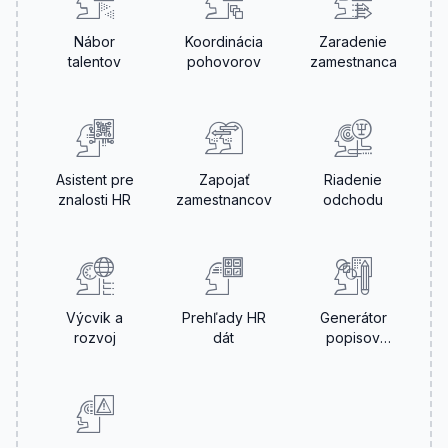
Nábor
Koordinácia
Zaradenie
talentov
pohovorov
zamestnanca
Asistent pre
Zapojať
Riadenie
znalosti HR
zamestnancov
odchodu
Výcvik a
Prehľady HR
Generátor
rozvoj
dát
popisov
pracovných
pozícií