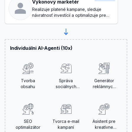
Výkonový marketér
Realizuje platené kampane, sleduje
návratnosť investícií a optimalizuje pre
konverzie
Individuálni AI-Agenti (10x)
Tvorba
Správa
Generátor
obsahu
sociálnych
reklámnych
médií
textov
SEO
Tvorca e-mail
Asistent pre
optimalizátor
kampaní
kreatívne