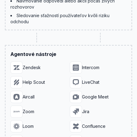
Navrhovanie odpovedí alebo akcií počas živých
rozhovorov
Sledovanie sťažností používateľov kvôli riziku
odchodu
Agentové nástroje
Zendesk
Intercom
Help Scout
LiveChat
Aircall
Google Meet
Zoom
Jira
Loom
Confluence