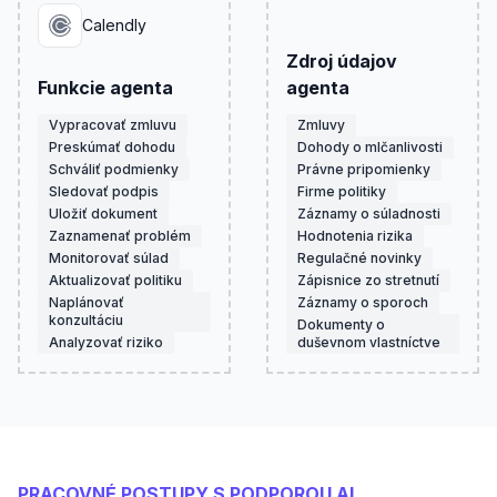
Calendly
Zdroj údajov
Funkcie agenta
agenta
Vypracovať zmluvu
Zmluvy
Preskúmať dohodu
Dohody o mlčanlivosti
Schváliť podmienky
Právne pripomienky
Sledovať podpis
Firme politiky
Uložiť dokument
Záznamy o súladnosti
Zaznamenať problém
Hodnotenia rizika
Monitorovať súlad
Regulačné novinky
Aktualizovať politiku
Zápisnice zo stretnutí
Naplánovať
Záznamy o sporoch
konzultáciu
Dokumenty o
Analyzovať riziko
duševnom vlastníctve
PRACOVNÉ POSTUPY S PODPOROU AI