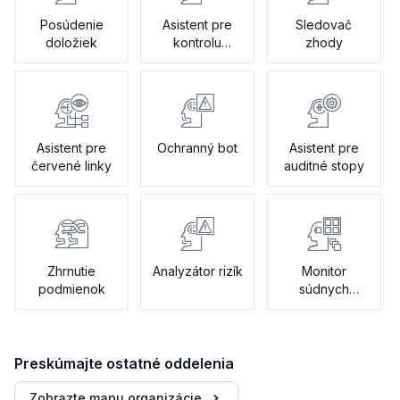
Posúdenie
Asistent pre
Sledovač
doložiek
kontrolu
zhody
politiky
Asistent pre
Ochranný bot
Asistent pre
červené linky
auditné stopy
Zhrnutie
Analyzátor rizík
Monitor
podmienok
súdnych
sporov
Preskúmajte ostatné oddelenia
Zobrazte mapu organizácie