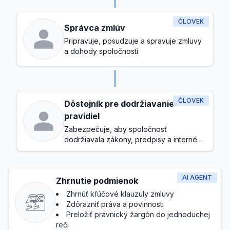
ČLOVEK
Správca zmlúv
Pripravuje, posudzuje a spravuje zmluvy
a dohody spoločnosti
ČLOVEK
Dôstojník pre dodržiavanie
pravidiel
Zabezpečuje, aby spoločnosť
dodržiavala zákony, predpisy a interné
politiky
AI AGENT
Zhrnutie podmienok
Zhrnúť kľúčové klauzuly zmluvy
Zdôrazniť práva a povinnosti
Preložiť právnický žargón do jednoduchej
reči