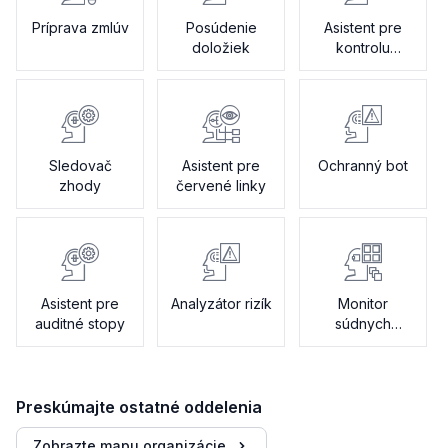
Príprava zmlúv
Posúdenie
Asistent pre
doložiek
kontrolu
politiky
Sledovač
Asistent pre
Ochranný bot
zhody
červené linky
Asistent pre
Analyzátor rizík
Monitor
auditné stopy
súdnych
sporov
Preskúmajte ostatné oddelenia
Zobrazte mapu organizácie