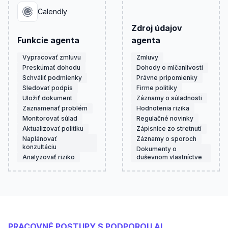
Calendly
Zdroj údajov
Funkcie agenta
agenta
Vypracovať zmluvu
Zmluvy
Preskúmať dohodu
Dohody o mlčanlivosti
Schváliť podmienky
Právne pripomienky
Sledovať podpis
Firme politiky
Uložiť dokument
Záznamy o súladnosti
Zaznamenať problém
Hodnotenia rizika
Monitorovať súlad
Regulačné novinky
Aktualizovať politiku
Zápisnice zo stretnutí
Naplánovať
Záznamy o sporoch
konzultáciu
Dokumenty o
Analyzovať riziko
duševnom vlastníctve
PRACOVNÉ POSTUPY S PODPOROU AI