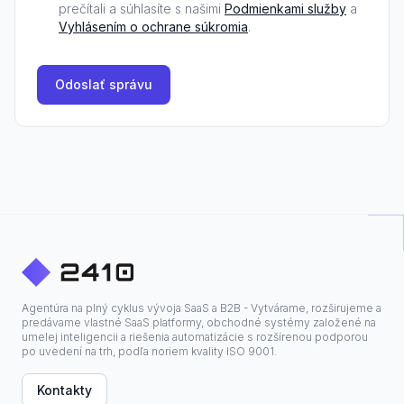
prečítali a súhlasíte s našimi
Podmienkami služby
a
Vyhlásením o ochrane súkromia
.
Odoslať správu
Agentúra na plný cyklus vývoja SaaS a B2B - Vytvárame, rozširujeme a
predávame vlastné SaaS platformy, obchodné systémy založené na
umelej inteligencii a riešenia automatizácie s rozšírenou podporou
po uvedení na trh, podľa noriem kvality ISO 9001.
Kontakty