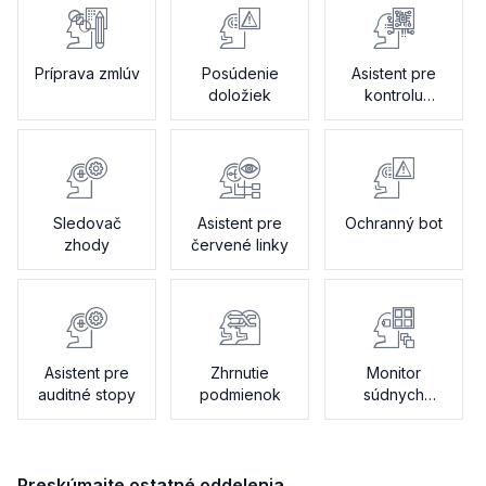
Príprava zmlúv
Posúdenie
Asistent pre
doložiek
kontrolu
politiky
Sledovač
Asistent pre
Ochranný bot
zhody
červené linky
Asistent pre
Zhrnutie
Monitor
auditné stopy
podmienok
súdnych
sporov
Preskúmajte ostatné oddelenia