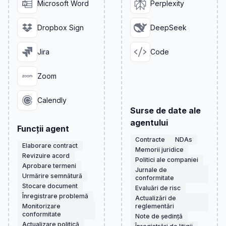
Microsoft Word
Perplexity
Dropbox Sign
DeepSeek
Jira
Code
Zoom
Calendly
Surse de date ale
agentului
Funcții agent
Contracte
NDAs
Elaborare contract
Memorii juridice
Revizuire acord
Politici ale companiei
Aprobare termeni
Jurnale de
Urmărire semnătură
conformitate
Stocare document
Evaluări de risc
Înregistrare problemă
Actualizări de
Monitorizare
reglementări
conformitate
Note de ședință
Actualizare politică