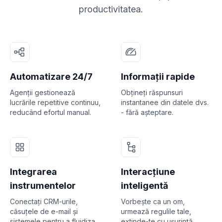
productivitatea.
Automatizare 24/7
Informații rapide
Agenții gestionează
Obțineți răspunsuri
lucrările repetitive continuu,
instantanee din datele dvs.
reducând efortul manual.
- fără așteptare.
Integrarea
Interacțiune
instrumentelor
inteligentă
Conectați CRM-urile,
Vorbește ca un om,
căsuțele de e-mail și
urmează regulile tale,
sistemele pentru a fluidiza
extinde-te cu ușurință.