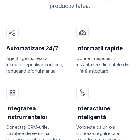
productivitatea.
Automatizare 24/7
Informații rapide
Agenții gestionează
Obțineți răspunsuri
lucrările repetitive continuu,
instantanee din datele dvs.
reducând efortul manual.
- fără așteptare.
Integrarea
Interacțiune
instrumentelor
inteligentă
Conectați CRM-urile,
Vorbește ca un om,
căsuțele de e-mail și
urmează regulile tale,
sistemele pentru a fluidiza
extinde-te cu ușurință.