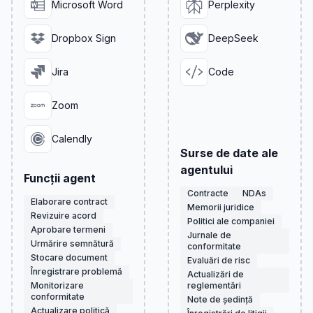
Microsoft Word
Perplexity
Dropbox Sign
DeepSeek
Jira
Code
Zoom
Calendly
Surse de date ale
agentului
Funcții agent
Contracte
NDAs
Elaborare contract
Memorii juridice
Revizuire acord
Politici ale companiei
Aprobare termeni
Jurnale de
Urmărire semnătură
conformitate
Stocare document
Evaluări de risc
Înregistrare problemă
Actualizări de
Monitorizare
reglementări
conformitate
Note de ședință
Actualizare politică