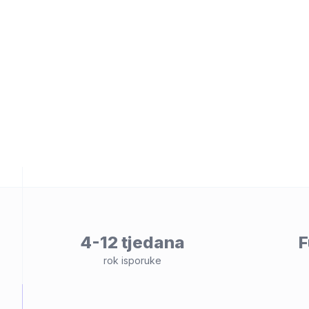
osti
4-12 tjedana
F
rok isporuke