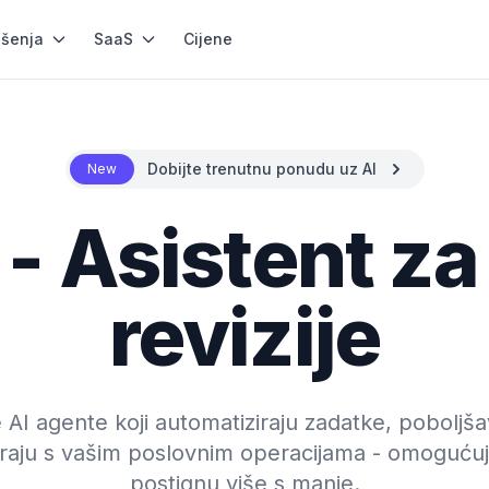
ešenja
SaaS
Cijene
Dobijte trenutnu ponudu uz AI
New
 - Asistent za
revizije
 AI agente koji automatiziraju zadatke, poboljš
iraju s vašim poslovnim operacijama - omoguću
postignu više s manje.