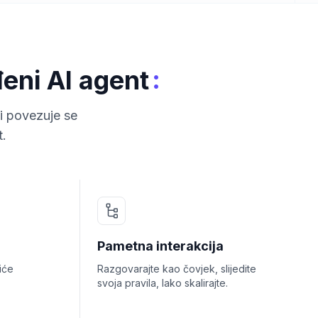
:
eni AI agent
i povezuje se
t.
Pametna interakcija
iće
Razgovarajte kao čovjek, slijedite
svoja pravila, lako skalirajte.