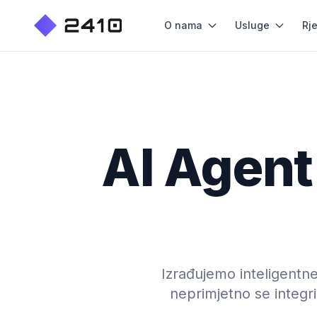
O nama
Usluge
Rj
AI Agent
Izrađujemo inteligentne
neprimjetno se integr