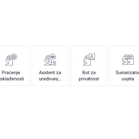
Praćenje
Asistent za
Bot za
Sumarizato
usklađenosti
uređivanje
privatnost
uvjeta
ugovora