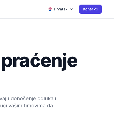
Hrvatski
Kontakti
 praćenje
avaju donošenje odluka i
jući vašim timovima da