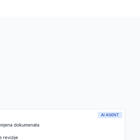
AI AGENT
promjena dokumenata
e revizije