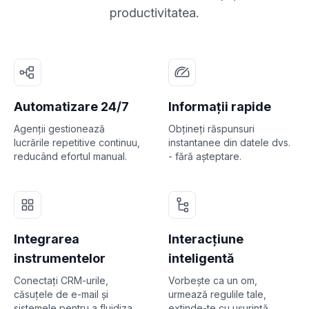
productivitatea.
Automatizare 24/7
Informații rapide
Agenții gestionează
Obțineți răspunsuri
lucrările repetitive continuu,
instantanee din datele dvs.
reducând efortul manual.
- fără așteptare.
Integrarea
Interacțiune
instrumentelor
inteligentă
Conectați CRM-urile,
Vorbește ca un om,
căsuțele de e-mail și
urmează regulile tale,
sistemele pentru a fluidiza
extinde-te cu ușurință.