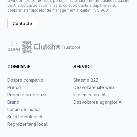
și vindem platforme SaaS personalizate, sisteme de business bazate
pe AI și soluții de automatizare, cu suport extins după lansare,
conform standardelor de management al calității ISO 9001.
Contacte
GDPR
COMPANIE
SERVICII
Despre companie
Sisteme B2B
Prețuri
Dezvoltare site web
Proiecte și recenzii
Implementare IA
Brand
Dezvoltarea agenților AI
Locuri de muncă
Suita tehnologică
Reprezentanți locali