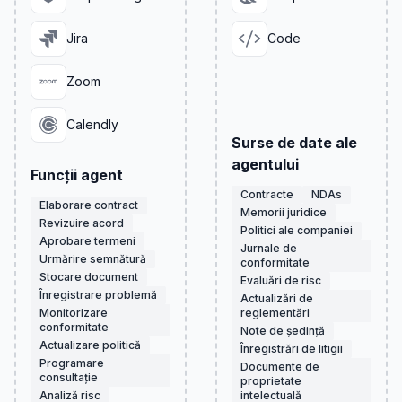
Jira
Code
Zoom
Calendly
Surse de date ale
agentului
Funcții agent
Contracte
NDAs
Elaborare contract
Memorii juridice
Revizuire acord
Politici ale companiei
Aprobare termeni
Jurnale de
Urmărire semnătură
conformitate
Stocare document
Evaluări de risc
Înregistrare problemă
Actualizări de
Monitorizare
reglementări
conformitate
Note de ședință
Actualizare politică
Înregistrări de litigii
Programare
Documente de
consultație
proprietate
Analiză risc
intelectuală