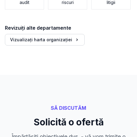
audit
riscuri
litigii
Revizuiți alte departamente
Vizualizați harta organizației
SĂ DISCUTĂM
Solicită o ofertă
Împărtășiți obiectivele dvs. - vă vom trimite o