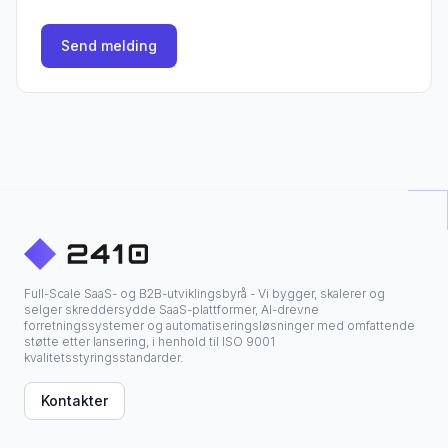
Send melding
Full-Scale SaaS- og B2B-utviklingsbyrå - Vi bygger, skalerer og
selger skreddersydde SaaS-plattformer, AI-drevne
forretningssystemer og automatiseringsløsninger med omfattende
støtte etter lansering, i henhold til ISO 9001
kvalitetsstyringsstandarder.
Kontakter