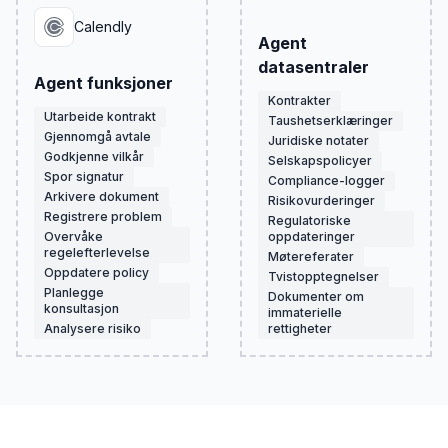
Calendly
Agent
datasentraler
Agent funksjoner
Kontrakter
Utarbeide kontrakt
Taushetserklæringer
Gjennomgå avtale
Juridiske notater
Godkjenne vilkår
Selskapspolicyer
Spor signatur
Compliance-logger
Arkivere dokument
Risikovurderinger
Registrere problem
Regulatoriske
Overvåke
oppdateringer
regelefterlevelse
Møtereferater
Oppdatere policy
Tvistopptegnelser
Planlegge
Dokumenter om
konsultasjon
immaterielle
Analysere risiko
rettigheter