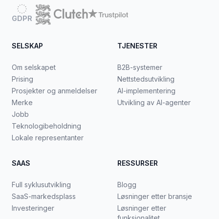
GDPR
SELSKAP
TJENESTER
Om selskapet
B2B-systemer
Prising
Nettstedsutvikling
Prosjekter og anmeldelser
AI-implementering
Merke
Utvikling av AI-agenter
Jobb
Teknologibeholdning
Lokale representanter
SAAS
RESSURSER
Full syklusutvikling
Blogg
SaaS-markedsplass
Løsninger etter bransje
Investeringer
Løsninger etter
funksjonalitet