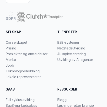
GDPR
SELSKAP
TJENESTER
Om selskapet
B2B-systemer
Prising
Nettstedsutvikling
Prosjekter og anmeldelser
AI-implementering
Merke
Utvikling av AI-agenter
Jobb
Teknologibeholdning
Lokale representanter
SAAS
RESSURSER
Full syklusutvikling
Blogg
SaaS-markedsplass
Løsninger etter bransje