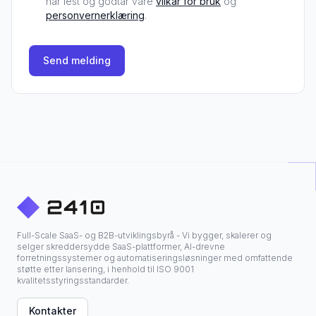
har lest og godtar våre
vilkår for bruk
og
personvernerklæring
.
Send melding
Full-Scale SaaS- og B2B-utviklingsbyrå - Vi bygger, skalerer og
selger skreddersydde SaaS-plattformer, AI-drevne
forretningssystemer og automatiseringsløsninger med omfattende
støtte etter lansering, i henhold til ISO 9001
kvalitetsstyringsstandarder.
Kontakter