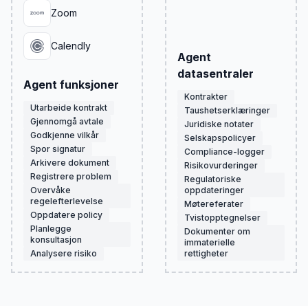
Zoom
Calendly
Agent
datasentraler
Agent funksjoner
Kontrakter
Utarbeide kontrakt
Taushetserklæringer
Gjennomgå avtale
Juridiske notater
Godkjenne vilkår
Selskapspolicyer
Spor signatur
Compliance-logger
Arkivere dokument
Risikovurderinger
Registrere problem
Regulatoriske
Overvåke
oppdateringer
regelefterlevelse
Møtereferater
Oppdatere policy
Tvistopptegnelser
Planlegge
Dokumenter om
konsultasjon
immaterielle
Analysere risiko
rettigheter