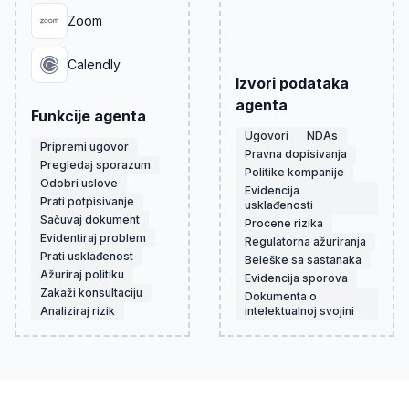
Zoom
Calendly
Izvori podataka
agenta
Funkcije agenta
Ugovori
NDAs
Pripremi ugovor
Pravna dopisivanja
Pregledaj sporazum
Politike kompanije
Odobri uslove
Evidencija
Prati potpisivanje
usklađenosti
Sačuvaj dokument
Procene rizika
Evidentiraj problem
Regulatorna ažuriranja
Prati usklađenost
Beleške sa sastanaka
Ažuriraj politiku
Evidencija sporova
Zakaži konsultaciju
Dokumenta o
Analiziraj rizik
intelektualnoj svojini