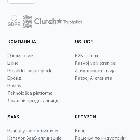
GDPR
КОМПАНИЈА
USLUGE
О компанији
B2B sistemi
Цене
Razvoj veb stranica
Projekti i svi pregledi
AI имплементација
Бренд
Развој AI агената
Poslovi
Tehnološka platforma
Локални представници
SAAS
РЕСУРСИ
Развој у пуном циклусу
Блог
Каталог SaaS апликација
Решења по индустрији