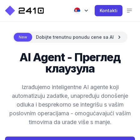
Kontakti
Dobijte trenutnu ponudu cene sa AI
New
AI Agent - Преглед
клаузула
Izrađujemo inteligentne AI agente koji
automatizuju zadatke, unapređuju donošenje
odluka i besprekorno se integrišu s vašim
poslovnim operacijama - omogućavajući vašim
timovima da urade više s manje.