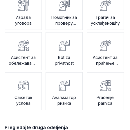
Израда
Помоћник за
Трагач за
уговора
проверу
усклађеношћу
политика
Асистент за
Bot za
Асистент за
обележавање
privatnost
праћење
измена
ревизије
Сажетак
Анализатор
Praćenje
услова
ризика
parnica
Pregledajte druga odeljenja