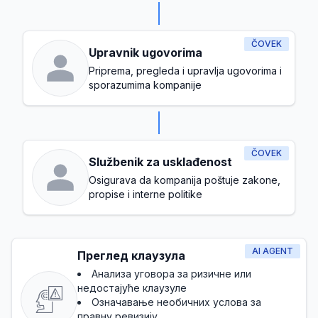
ČOVEK
Upravnik ugovorima
Priprema, pregleda i upravlja ugovorima i
sporazumima kompanije
ČOVEK
Službenik za usklađenost
Osigurava da kompanija poštuje zakone,
propise i interne politike
AI AGENT
Преглед клаузула
Анализа уговора за ризичне или
недостајуће клаузуле
Означавање необичних услова за
правну ревизију