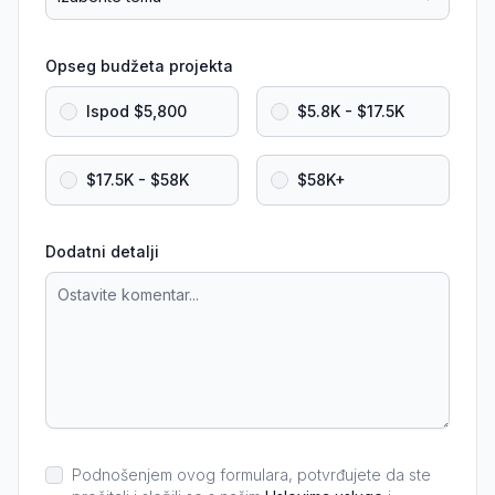
Opseg budžeta projekta
Ispod $5,800
$5.8K - $17.5K
$17.5K - $58K
$58K+
Dodatni detalji
Podnošenjem ovog formulara, potvrđujete da ste