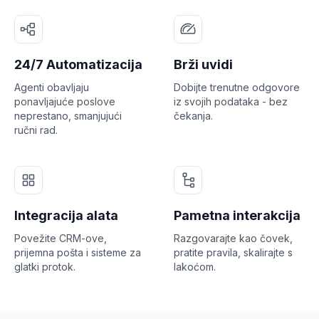
24/7 Automatizacija
Brži uvidi
Agenti obavljaju
Dobijte trenutne odgovore
ponavljajuće poslove
iz svojih podataka - bez
neprestano, smanjujući
čekanja.
ručni rad.
Integracija alata
Pametna interakcija
Povežite CRM-ove,
Razgovarajte kao čovek,
prijemna pošta i sisteme za
pratite pravila, skalirajte s
glatki protok.
lakoćom.