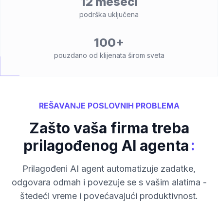
12 meseci
podrška uključena
100+
pouzdano od klijenata širom sveta
REŠAVANJE POSLOVNIH PROBLEMA
Zašto vaša firma treba
:
prilagođenog AI agenta
Prilagođeni AI agent automatizuje zadatke,
odgovara odmah i povezuje se s vašim alatima -
štedeći vreme i povećavajući produktivnost.