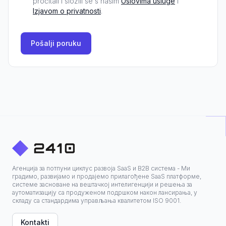
pročitali i složili se s našim
Uslovima usluge
i
Izjavom o privatnosti
.
Pošalji poruku
Агенција за потпуни циклус развоја SaaS и B2B система - Ми
градимо, развијамо и продајемо прилагођене SaaS платформе,
системе засноване на вештачкој интелигенцији и решења за
аутоматизацију са продуженом подршком након лансирања, у
складу са стандардима управљања квалитетом ISO 9001.
Kontakti