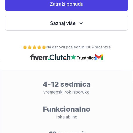
Zatraži ponudu
Saznaj više
Na osnovu poslednjih 100+ recenzija
osti
4-12 sedmica
vremenski rok isporuke
Funkcionalno
i skalabilno