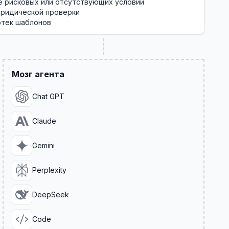
е рисковых или отсутствующих условий
юридической проверки
отек шаблонов
Мозг агента
Chat GPT
Claude
Gemini
Perplexity
DeepSeek
Code