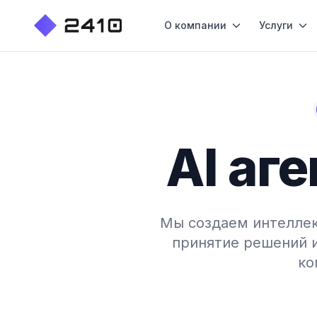
О компании
Услуги
AI аг
Мы создаем интеллек
принятие решений 
ко