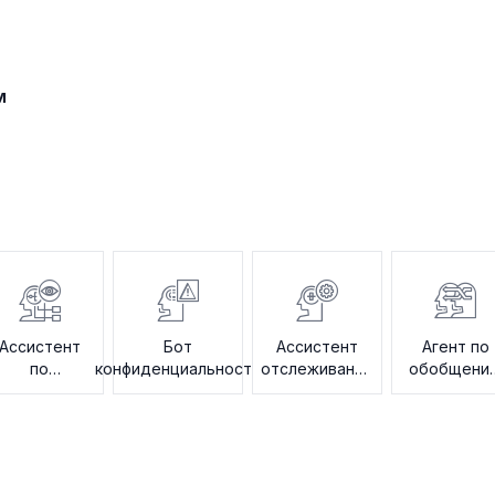
м
Ассистент
Бот
Ассистент
Агент по
по
конфиденциальности
отслеживания
обобщени
редактуре
аудита
условий