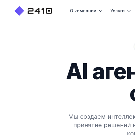
О компании
Услуги
AI аге
Мы создаем интеллек
принятие решений 
ко