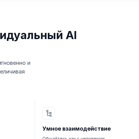
идуальный AI
мгновенно и
величивая
Умное взаимодействие
Общайтесь как с человеком,