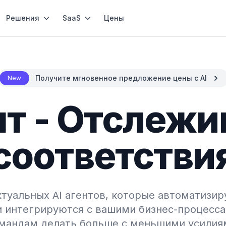
Решения
SaaS
Цены
Получите мгновенное предложение цены с AI
New
нт - Отслеж
соответстви
туальных AI агентов, которые автоматизир
и интегрируются с вашими бизнес-процесса
мандам делать больше с меньшими усилия