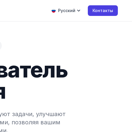
Русский
Контакты
иватель
я
уют задачи, улучшают
ми, позволяя вашим
ми.