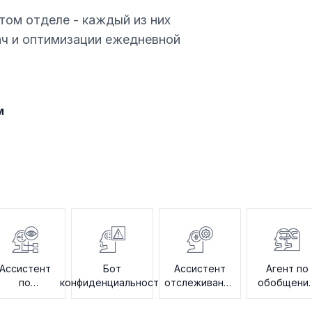
том отделе - каждый из них
ач и оптимизации ежедневной
м
Ассистент
Бот
Ассистент
Агент по
по
конфиденциальности
отслеживания
обобщени
редактуре
аудита
условий