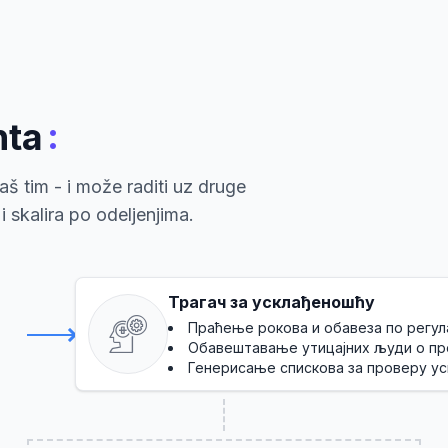
:
nta
š tim - i može raditi uz druge
 skalira po odeljenjima.
Трагач за усклађеношћу
Праћење рокова и обавеза по регу
Обавештавање утицајних људи о пр
Генерисање спискова за проверу у