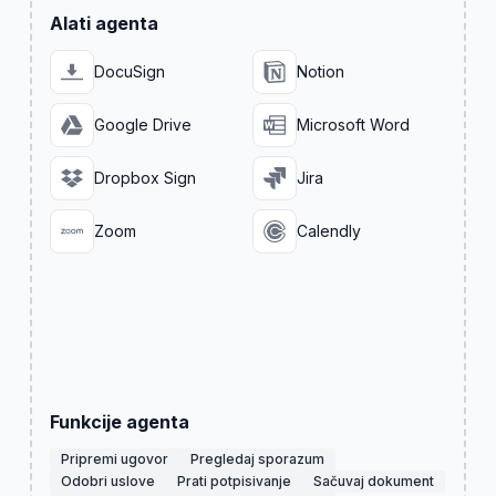
Alati agenta
DocuSign
Notion
Google Drive
Microsoft Word
Dropbox Sign
Jira
Zoom
Calendly
Funkcije agenta
Pripremi ugovor
Pregledaj sporazum
Odobri uslove
Prati potpisivanje
Sačuvaj dokument