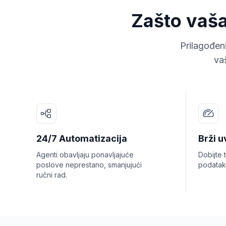
Zašto vaša
Prilagođen
va
24/7 Automatizacija
Brži u
Agenti obavljaju ponavljajuće
Dobijte 
poslove neprestano, smanjujući
podatak
ručni rad.