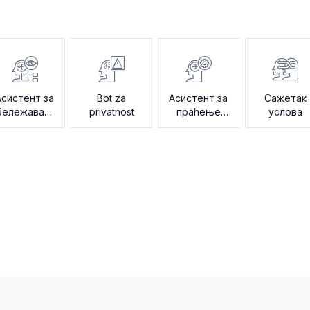
Асистент за
Bot za
Асистент за
Сажетак
бележавање
privatnost
праћење
услова
измена
ревизије