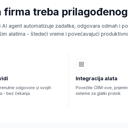
 firma treba prilagođenog
i AI agent automatizuje zadatke, odgovara odmah i po
šim alatima - štedeći vreme i povećavajući produktivno
vidi
Integracija alata
trenutne odgovore iz svojih
Povežite CRM-ove, prijemna
a - bez čekanja.
sisteme za glatki protok.