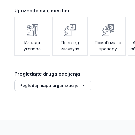
Upoznajte svoj novi tim
Израда
Преглед
Помоћник за
уговора
клаузула
проверу
о
политика
Pregledajte druga odeljenja
Pogledaj mapu organizacije