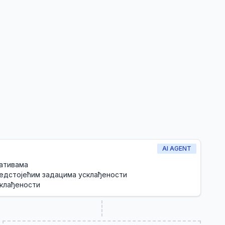
AI AGENT
лативама
едстојећим задацима усклађености
склађености