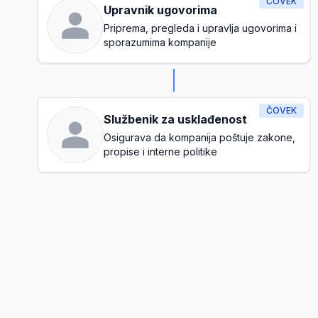
ČOVEK
Upravnik ugovorima
Priprema, pregleda i upravlja ugovorima i
sporazumima kompanije
ČOVEK
Službenik za usklađenost
Osigurava da kompanija poštuje zakone,
propise i interne politike