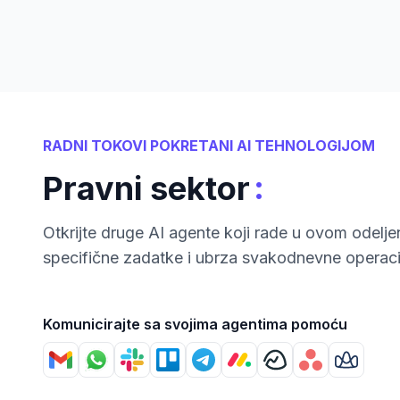
RADNI TOKOVI POKRETANI AI TEHNOLOGIJOM
:
Pravni sektor
Otkrijte druge AI agente koji rade u ovom odeljen
specifične zadatke i ubrza svakodnevne operaci
Komunicirajte sa svojima agentima pomoću