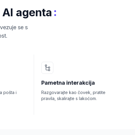
:
 AI agenta
vezuje se s
st.
Pametna interakcija
 pošta i
Razgovarajte kao čovek, pratite
pravila, skalirajte s lakoćom.