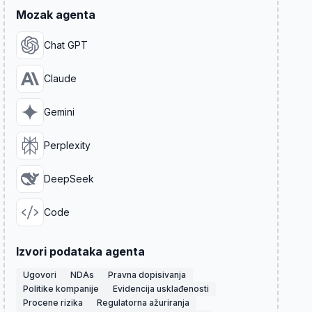
Mozak agenta
Chat GPT
Claude
Gemini
Perplexity
DeepSeek
Code
Izvori podataka agenta
Ugovori
NDAs
Pravna dopisivanja
Politike kompanije
Evidencija usklađenosti
Procene rizika
Regulatorna ažuriranja