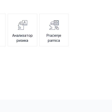
Анализатор
Praćenje
ризика
parnica