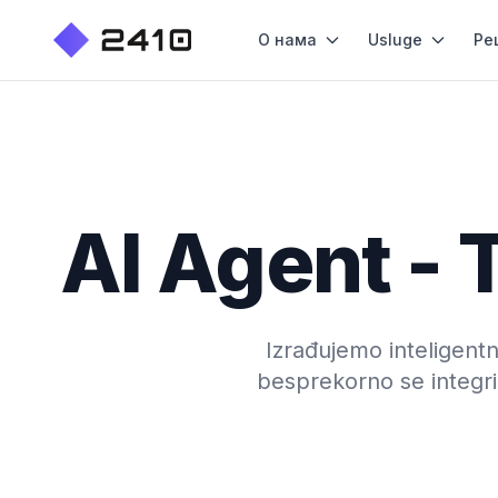
О нама
Usluge
Ре
AI Agent -
Izrađujemo inteligent
besprekorno se integr