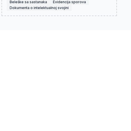
Beleške sa sastanaka
Evidencija sporova
Dokumenta o intelektualnoj svojini