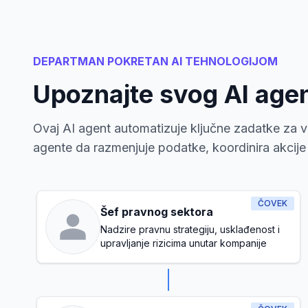
DEPARTMAN POKRETAN AI TEHNOLOGIJOM
Upoznajte svog AI age
Ovaj AI agent automatizuje ključne zadatke za va
agente da razmenjuje podatke, koordinira akcije i
ČOVEK
Šef pravnog sektora
Nadzire pravnu strategiju, usklađenost i
upravljanje rizicima unutar kompanije