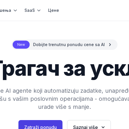
шења
SaaS
Цене
Dobijte trenutnu ponudu cene sa AI
New
 Трагач за у
ne AI agente koji automatizuju zadatke, unapređ
išu s vašim poslovnim operacijama - omogućava
urade više s manje.
Zatraži ponudu
Saznaj više