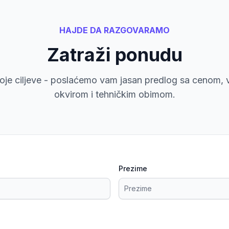
HAJDE DA RAZGOVARAMO
Zatraži ponudu
voje ciljeve - poslaćemo vam jasan predlog sa cenom,
okvirom i tehničkim obimom.
Prezime