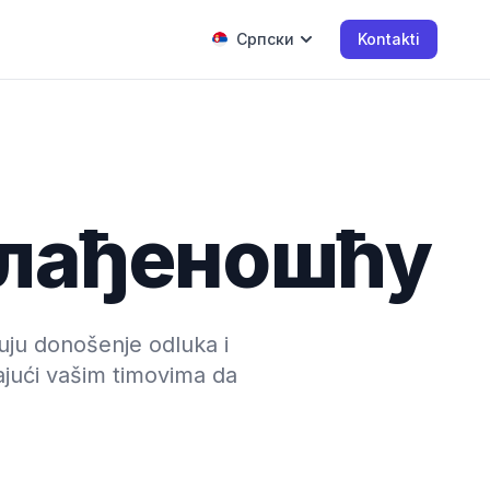
Српски
Kontakti
склађеношћу
uju donošenje odluka i
jući vašim timovima da