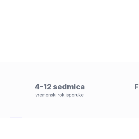
osti
4-12 sedmica
F
vremenski rok isporuke