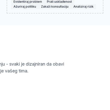
Evidentiraj problem
Prati usklađenost
Ažuriraj politiku
Zakaži konsultaciju
Analiziraj rizik
ju - svaki je dizajniran da obavi
je vašeg tima.