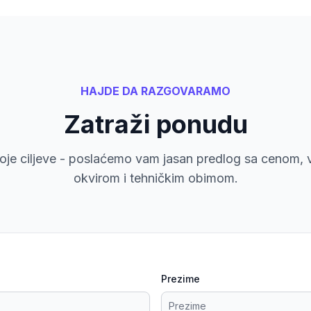
HAJDE DA RAZGOVARAMO
Zatraži ponudu
voje ciljeve - poslaćemo vam jasan predlog sa cenom,
okvirom i tehničkim obimom.
Prezime