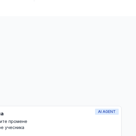
AI AGENT
на
ните промене
ре учесника