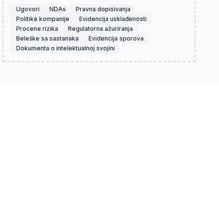
Ugovori
NDAs
Pravna dopisivanja
Politike kompanije
Evidencija usklađenosti
Procene rizika
Regulatorna ažuriranja
Beleške sa sastanaka
Evidencija sporova
Dokumenta o intelektualnoj svojini