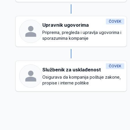
ČOVEK
Upravnik ugovorima
Priprema, pregleda i upravlja ugovorima i
sporazumima kompanije
ČOVEK
Službenik za usklađenost
Osigurava da kompanija poštuje zakone,
propise i interne politike