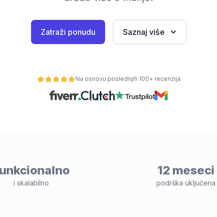
Zatraži ponudu
Saznaj više
Na osnovu poslednjih 100+ recenzija
unkcionalno
12 meseci
i skalabilno
podrška uključena