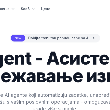
шења
SaaS
Цене
Dobijte trenutnu ponudu cene sa AI
New
gent - Асисте
лежавање из
ne AI agente koji automatizuju zadatke, unapređ
išu s vašim poslovnim operacijama - omogućava
urade više s manje.