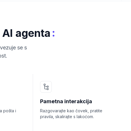
:
 AI agenta
vezuje se s
st.
Pametna interakcija
 pošta i
Razgovarajte kao čovek, pratite
pravila, skalirajte s lakoćom.