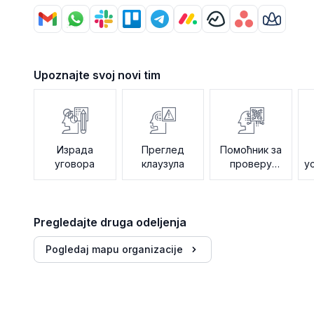
Upoznajte svoj novi tim
Израда
Преглед
Помоћник за
уговора
клаузула
проверу
у
политика
Pregledajte druga odeljenja
Pogledaj mapu organizacije