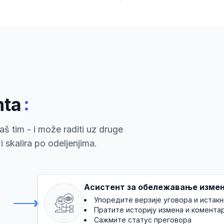
:
nta
š tim - i može raditi uz druge
 skalira po odeljenjima.
Асистент за обележавање изме
Упоредите верзије уговора и истак
Пратите историју измена и комента
Сажмите статус преговора