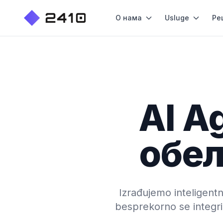
О нама
Usluge
Ре
AI A
обе
Izrađujemo inteligent
besprekorno se integr