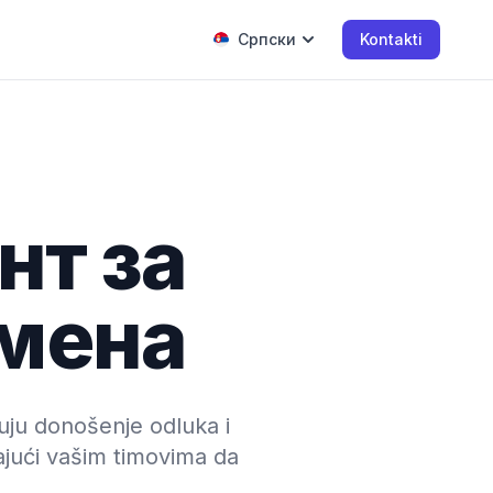
Српски
Kontakti
нт за
мена
uju donošenje odluka i
jući vašim timovima da