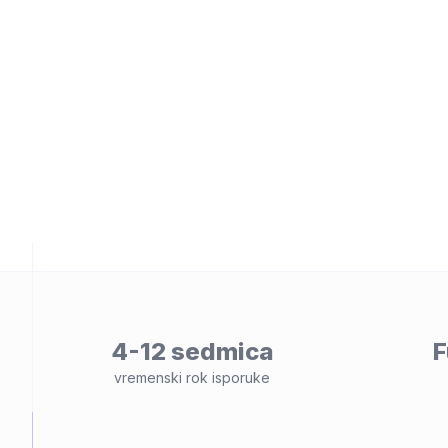
osti
4-12 sedmica
F
vremenski rok isporuke