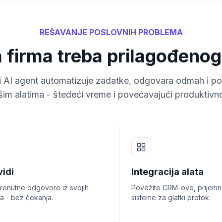
REŠAVANJE POSLOVNIH PROBLEMA
 firma treba prilagođenog
i AI agent automatizuje zadatke, odgovara odmah i po
šim alatima - štedeći vreme i povećavajući produktivno
vidi
Integracija alata
trenutne odgovore iz svojih
Povežite CRM-ove, prijemna
a - bez čekanja.
sisteme za glatki protok.