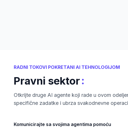
RADNI TOKOVI POKRETANI AI TEHNOLOGIJOM
:
Pravni sektor
Otkrijte druge AI agente koji rade u ovom odeljen
specifične zadatke i ubrza svakodnevne operaci
Komunicirajte sa svojima agentima pomoću