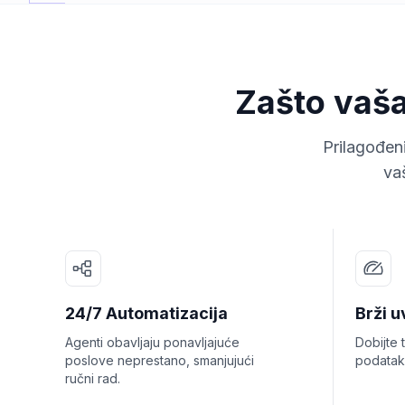
Zašto vaša
Prilagođen
va
24/7 Automatizacija
Brži u
Agenti obavljaju ponavljajuće
Dobijte 
poslove neprestano, smanjujući
podatak
ručni rad.