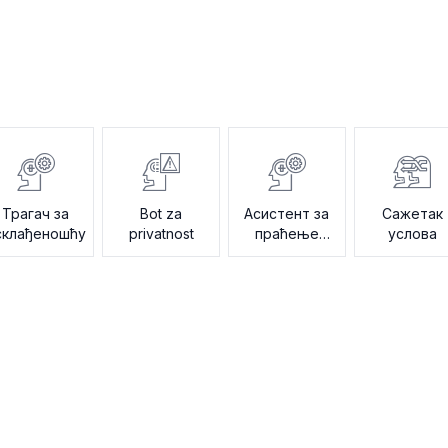
Трагач за
Bot za
Асистент за
Сажетак
склађеношћу
privatnost
праћење
услова
ревизије