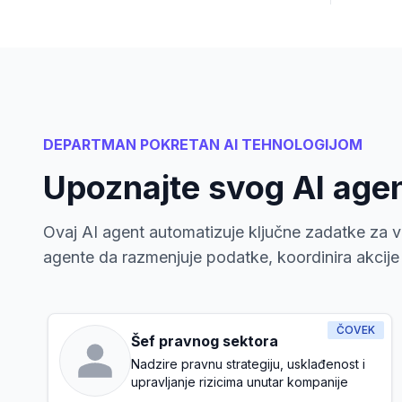
DEPARTMAN POKRETAN AI TEHNOLOGIJOM
Upoznajte svog AI age
Ovaj AI agent automatizuje ključne zadatke za va
agente da razmenjuje podatke, koordinira akcije i
ČOVEK
Šef pravnog sektora
Nadzire pravnu strategiju, usklađenost i
upravljanje rizicima unutar kompanije