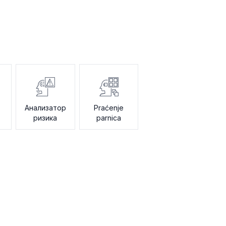
Анализатор
Praćenje
ризика
parnica