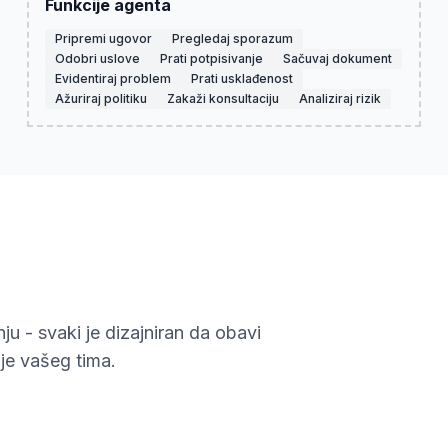
Funkcije agenta
Pripremi ugovor
Pregledaj sporazum
Odobri uslove
Prati potpisivanje
Sačuvaj dokument
Evidentiraj problem
Prati usklađenost
Ažuriraj politiku
Zakaži konsultaciju
Analiziraj rizik
ju - svaki je dizajniran da obavi
je vašeg tima.