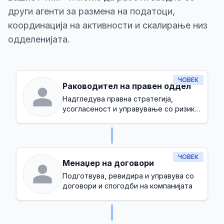
други агенти за размена на податоци,
координација на активности и скалирање низ
одделенијата.
ЧОВЕК
Раководител на правен оддел
Надгледува правна стратегија,
усогласеност и управување со ризик
во компанијата
ЧОВЕК
Менаџер на договори
Подготвува, ревидира и управува со
договори и спогодби на компанијата