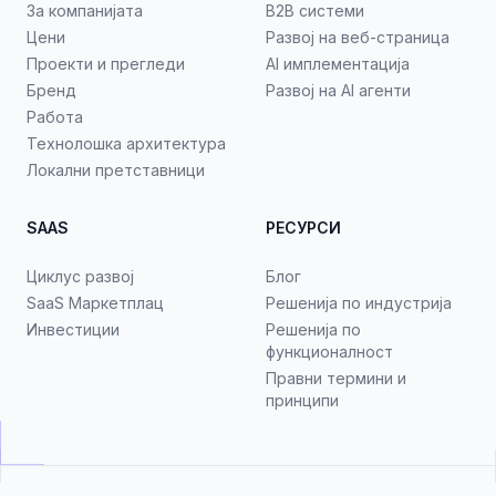
За компанијата
B2B системи
Цени
Развој на веб-страница
Проекти и прегледи
AI имплементација
Бренд
Развој на AI агенти
Работа
Технолошка архитектура
Локални претставници
SAAS
РЕСУРСИ
Циклус развој
Блог
SaaS Маркетплац
Решенија по индустрија
Инвестиции
Решенија по
функционалност
Правни термини и
принципи