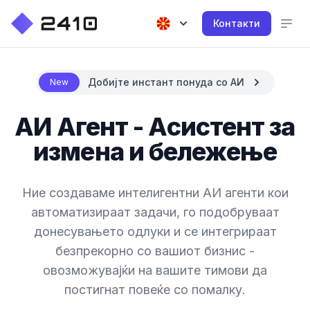
Контакти
Добијте инстант понуда со АИ
New
АИ Агент - Асистент за
измена и бележење
Ние создаваме интелигентни АИ агенти кои
автоматизираат задачи, го подобруваат
донесувањето одлуки и се интегрираат
безпрекорно со вашиот бизнис -
овозможувајќи на вашите тимови да
постигнат повеќе со помалку.