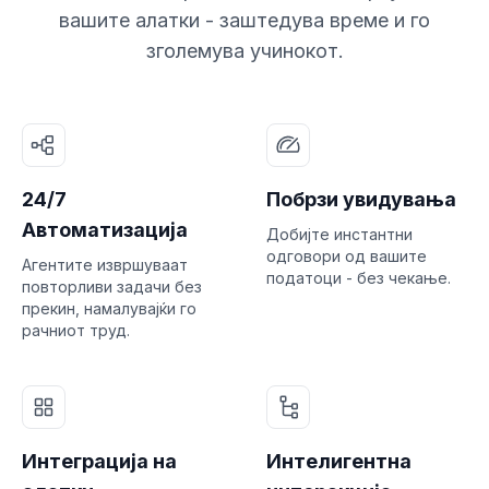
вашите алатки - заштедува време и го
зголемува учинокот.
24/7
Побрзи увидувања
Автоматизација
Добијте инстантни
одговори од вашите
Агентите извршуваат
податоци - без чекање.
повторливи задачи без
прекин, намалувајќи го
рачниот труд.
Интеграција на
Интелигентна