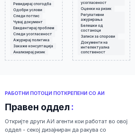
усогласеност
Ревидирај спогодба
Оценки на ризик
Одобри услови
Регулативни
Следи потпис
ажурирања
Чувај документ
Белешки од
Евидентирај проблем
состаноци
Следи усогласеност
Записи за спорови
Ажурирај политика
Документи на
Закаже консултација
интелектуална
Анализирај ризик
сопственост
РАБОТНИ ПОТОЦИ ПОТКРЕПЕНИ СО АИ
:
Правен оддел
Откриjте други АИ агенти кои работат во овој
оддел - секој дизајниран да ракува со