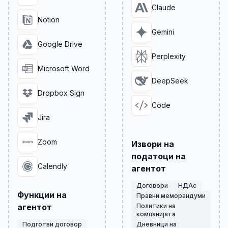
Claude
Notion
Gemini
Google Drive
Perplexity
Microsoft Word
DeepSeek
Dropbox Sign
Code
Jira
Zoom
Извори на
податоци на
Calendly
агентот
Договори
НДАс
Функции на
Правни меморандуми
агентот
Политики на
компанијата
Подготви договор
Дневници на