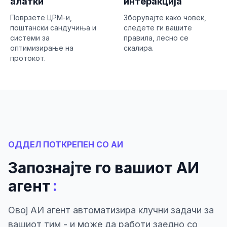
алатки
интеракција
Поврзете ЦРМ-и,
Зборувајте како човек,
поштански сандучиња и
следете ги вашите
системи за
правила, лесно се
оптимизирање на
скалира.
протокот.
ОДДЕЛ ПОТКРЕПЕН СО АИ
Запознајте го вашиот АИ
:
агент
Овој АИ агент автоматизира клучни задачи за
вашиот тим - и може да работи заедно со