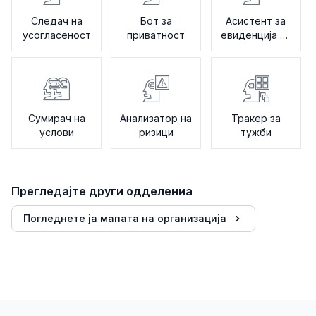
Следач на
Бот за
Асистент за
усогласеност
приватност
евиденција на
ревизија
Сумирач на
Анализатор на
Тракер за
услови
ризици
тужби
Прегледајте други одделениа
Погледнете ја мапата на организација