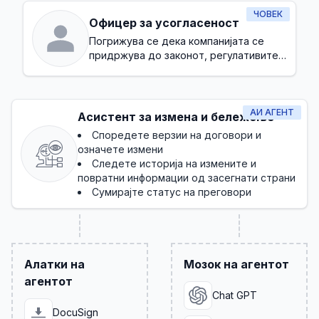
ЧОВЕК
Офицер за усогласеност
Погрижува се дека компанијата се
придржува до законот, регулативите и
внатрешните политики
АИ АГЕНТ
Асистент за измена и бележење
Споредете верзии на договори и
означете измени
Следете историја на измените и
повратни информации од засегнати страни
Сумирајте статус на преговори
Алатки на
Мозок на агентот
агентот
Chat GPT
DocuSign