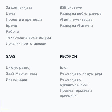
За компанијата
B2B системи
Цени
Развој на веб-страница
Проекти и прегледи
AI имплементација
Бренд
Развој на AI агенти
Работа
Технолошка архитектура
Локални претставници
SAAS
РЕСУРСИ
Циклус развој
Блог
SaaS Маркетплац
Решенија по индустрија
Инвестиции
Решенија по
функционалност
Правни термини и
принципи