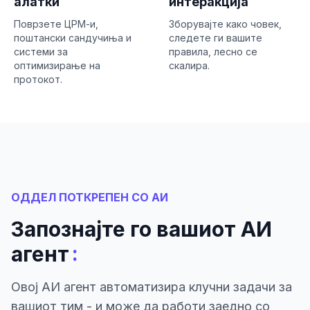
алатки
интеракција
Поврзете ЦРМ-и,
Зборувајте како човек,
поштански сандучиња и
следете ги вашите
системи за
правила, лесно се
оптимизирање на
скалира.
протокот.
ОДДЕЛ ПОТКРЕПЕН СО АИ
Запознајте го вашиот АИ
:
агент
Овој АИ агент автоматизира клучни задачи за
вашиот тим - и може да работи заедно со