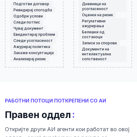
Подготви договор
Дневници на
усогласеност
Ревидирај спогодба
Оценки на ризик
Одобри услови
Регулативни
Следи потпис
ажурирања
Чувај документ
Белешки од
Евидентирај проблем
состаноци
Следи усогласеност
Записи за спорови
Ажурирај политика
Документи на
Закаже консултација
интелектуална
Анализирај ризик
сопственост
РАБОТНИ ПОТОЦИ ПОТКРЕПЕНИ СО АИ
:
Правен оддел
Откриjте други АИ агенти кои работат во овој