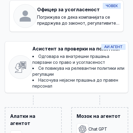
ЧОВЕК
Офицер за усогласеност
Погрижува се дека компанијата се
придржува до законот, регулативите и
внатрешните политики
АИ АГЕНТ
Асистент за проверки на политики
Одговара на внатрешни прашања
поврзани со право и усогласеност
Се повикува на релевантни политики или
регулации
Насочува нејасни прашања до правен
персонал
Алатки на
Мозок на агентот
агентот
Chat GPT