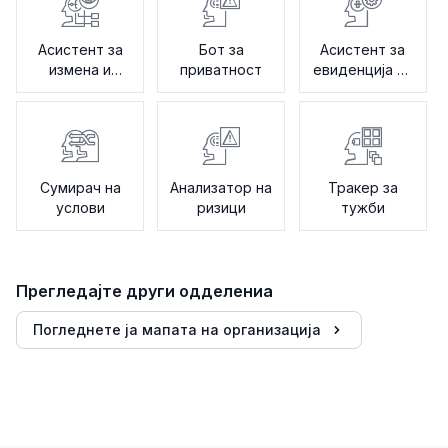
Асистент за
Бот за
Асистент за
измена и
приватност
евиденција на
бележење
ревизија
Сумирач на
Анализатор на
Тракер за
услови
ризици
тужби
Прегледајте други одделениа
Погледнете ја мапата на организација