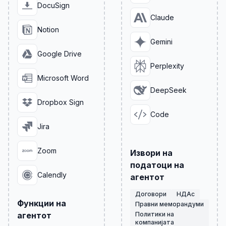
DocuSign
Claude
Notion
Gemini
Google Drive
Perplexity
Microsoft Word
DeepSeek
Dropbox Sign
Code
Jira
Zoom
Извори на
податоци на
Calendly
агентот
Договори
НДАс
Функции на
Правни меморандуми
агентот
Политики на
компанијата