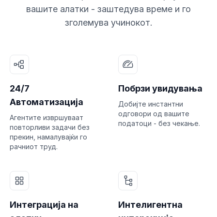
вашите алатки - заштедува време и го
зголемува учинокот.
24/7
Побрзи увидувања
Автоматизација
Добијте инстантни
одговори од вашите
Агентите извршуваат
податоци - без чекање.
повторливи задачи без
прекин, намалувајќи го
рачниот труд.
Интеграција на
Интелигентна