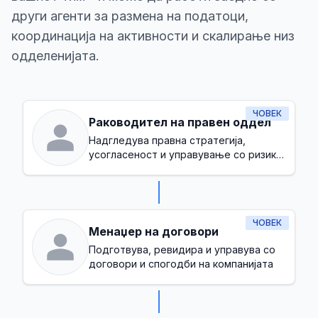
други агенти за размена на податоци,
координација на активности и скалирање низ
одделенијата.
ЧОВЕК
Раководител на правен оддел
Надгледува правна стратегија,
усогласеност и управување со ризик
во компанијата
ЧОВЕК
Менаџер на договори
Подготвува, ревидира и управува со
договори и спогодби на компанијата