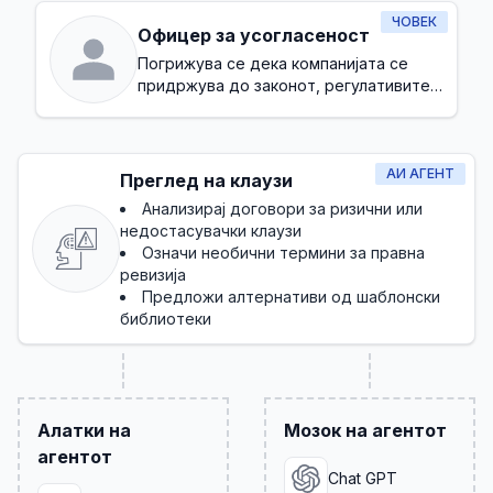
ЧОВЕК
Офицер за усогласеност
Погрижува се дека компанијата се
придржува до законот, регулативите и
внатрешните политики
АИ АГЕНТ
Преглед на клаузи
Анализирај договори за ризични или
недостасувачки клаузи
Означи необични термини за правна
ревизија
Предложи алтернативи од шаблонски
библиотеки
Алатки на
Мозок на агентот
агентот
Chat GPT