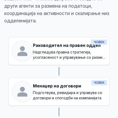
други агенти за размена на податоци,
координација на активности и скалирање низ
одделенијата.
ЧОВЕК
Раководител на правен оддел
Надгледува правна стратегија,
усогласеност и управување со ризик
во компанијата
ЧОВЕК
Менаџер на договори
Подготвува, ревидира и управува со
договори и спогодби на компанијата