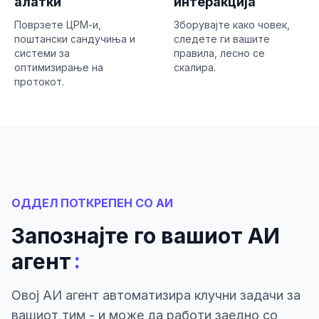
алатки
интеракција
Поврзете ЦРМ-и,
Зборувајте како човек,
поштански сандучиња и
следете ги вашите
системи за
правила, лесно се
оптимизирање на
скалира.
протокот.
ОДДЕЛ ПОТКРЕПЕН СО АИ
Запознајте го вашиот АИ
:
агент
Овој АИ агент автоматизира клучни задачи за
вашиот тим - и може да работи заедно со