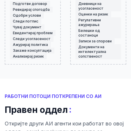
Подготви договор
Дневници на
усогласеност
Ревидирај спогодба
Оценки на ризик
Одобри услови
Регулативни
Следи потпис
ажурирања
Чувај документ
Белешки од
Евидентирај проблем
состаноци
Следи усогласеност
Записи за спорови
Ажурирај политика
Документи на
Закаже консултација
интелектуална
Анализирај ризик
сопственост
РАБОТНИ ПОТОЦИ ПОТКРЕПЕНИ СО АИ
:
Правен оддел
Откриjте други АИ агенти кои работат во овој