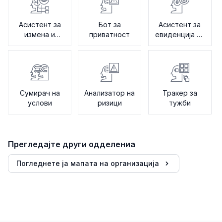
Асистент за
Бот за
Асистент за
измена и
приватност
евиденција на
бележење
ревизија
Сумирач на
Анализатор на
Тракер за
услови
ризици
тужби
Прегледајте други одделениа
Погледнете ја мапата на организација