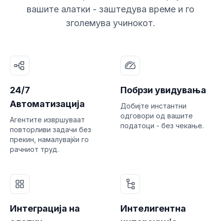
вашите алатки - заштедува време и го
зголемува учинокот.
24/7
Побрзи увидувања
Автоматизација
Добијте инстантни
одговори од вашите
Агентите извршуваат
податоци - без чекање.
повторливи задачи без
прекин, намалувајќи го
рачниот труд.
Интеграција на
Интелигентна