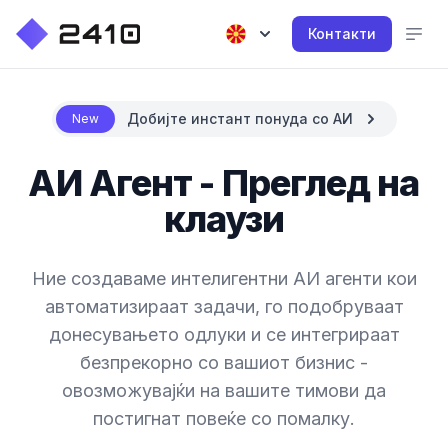
Контакти
Добијте инстант понуда со АИ
New
АИ Агент - Преглед на
клаузи
Ние создаваме интелигентни АИ агенти кои
автоматизираат задачи, го подобруваат
донесувањето одлуки и се интегрираат
безпрекорно со вашиот бизнис -
овозможувајќи на вашите тимови да
постигнат повеќе со помалку.