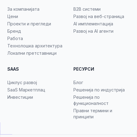
За компанијата
B2B системи
Цени
Развој на веб-страница
Проекти и прегледи
AI имплементација
Бренд
Развој на AI агенти
Работа
Технолошка архитектура
Локални претставници
SAAS
РЕСУРСИ
Циклус развој
Блог
SaaS Маркетплац
Решенија по индустрија
Инвестиции
Решенија по
функционалност
Правни термини и
принципи