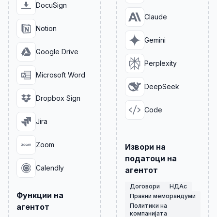
DocuSign
Claude
Notion
Gemini
Google Drive
Perplexity
Microsoft Word
DeepSeek
Dropbox Sign
Code
Jira
Zoom
Извори на
податоци на
Calendly
агентот
Договори
НДАс
Функции на
Правни меморандуми
агентот
Политики на
компанијата