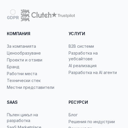
GDPR
КОМПАНИЯ
УСЛУГИ
За компанията
B2B системи
Ценообразуване
Разработка на
уебсайтове
Проекти и отзиви
AI реализация
Бранд
Разработка на AI агенти
Работни места
Технически стек
Местни представители
SAAS
РЕСУРСИ
Пълен цикъл на
Блог
разработка
Решения по индустрии
SaaS Marketplace