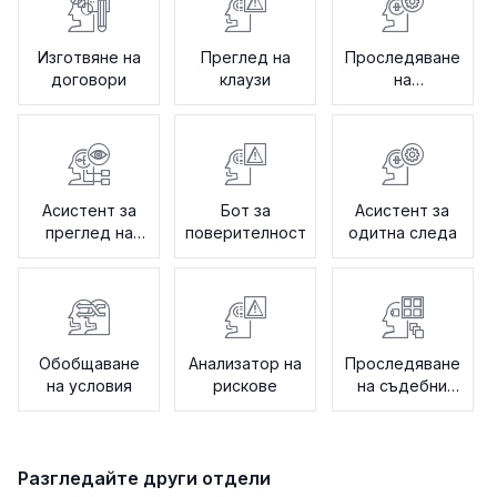
Изготвяне на
Преглед на
Проследяване
договори
клаузи
на
съвместимостта
Асистент за
Бот за
Асистент за
преглед на
поверителност
одитна следа
документи
Обобщаване
Анализатор на
Проследяване
на условия
рискове
на съдебни
спорове
Разгледайте други отдели