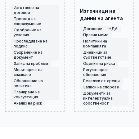
Изготвяне на
Източници на
договор
данни на агента
Преглед на
споразумение
Договори
НДА
Одобрение на
условия
Правни мемо
Проследяване на
Политики на
подпис
компанията
Съхранение на
Дневници за
документ
съответствие
Запис на проблем
Оценки на риска
Мониторинг на
Регулаторни
спазване
обновления
Обновление на
Бележки от срещи
политика
Записи на спорове
Планиране на
Документи за
консултация
интелектуална
Анализ на риск
собственост