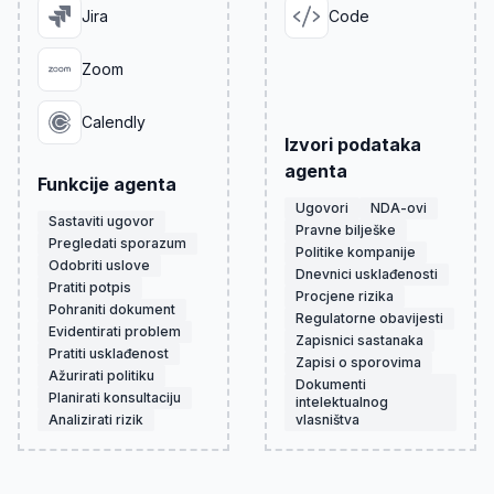
Jira
Code
Zoom
Calendly
Izvori podataka
agenta
Funkcije agenta
Ugovori
NDA-ovi
Sastaviti ugovor
Pravne bilješke
Pregledati sporazum
Politike kompanije
Odobriti uslove
Dnevnici usklađenosti
Pratiti potpis
Procjene rizika
Pohraniti dokument
Regulatorne obavijesti
Evidentirati problem
Zapisnici sastanaka
Pratiti usklađenost
Zapisi o sporovima
Ažurirati politiku
Dokumenti
Planirati konsultaciju
intelektualnog
Analizirati rizik
vlasništva