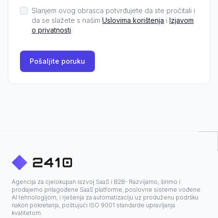
Slanjem ovog obrasca potvrđujete da ste pročitali i
da se slažete s našim
Uslovima korištenja
i
Izjavom
o privatnosti
.
Pošaljite poruku
Agencija za cjelokupan razvoj SaaS i B2B- Razvijamo, širimo i
prodajemo prilagođene SaaS platforme, poslovne sisteme vođene
AI tehnologijom, i rješenja za automatizaciju uz produženu podršku
nakon pokretanja, poštujući ISO 9001 standarde upravljanja
kvalitetom.