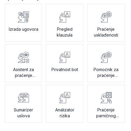
Izrada ugovora
Pregled
Praćenje
klauzula
usklađenosti
Asistent za
Privatnost bot
Pomoćnik za
praćenje
praćenje
promjena
revizija
Sumarizer
Analizator
Praćenje
uslova
rizika
parničnog
postupka