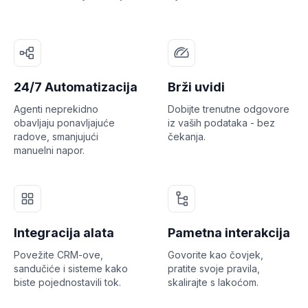
24/7 Automatizacija
Brži uvidi
Agenti neprekidno
Dobijte trenutne odgovore
obavljaju ponavljajuće
iz vaših podataka - bez
radove, smanjujući
čekanja.
manuelni napor.
Integracija alata
Pametna interakcija
Povežite CRM-ove,
Govorite kao čovjek,
sandučiće i sisteme kako
pratite svoje pravila,
biste pojednostavili tok.
skalirajte s lakoćom.