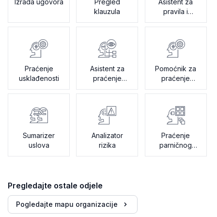
Izrada ugovora
Pregled
Asistent za
klauzula
pravila i
osiguranje
kvaliteta
Praćenje
Asistent za
Pomoćnik za
usklađenosti
praćenje
praćenje
promjena
revizija
Sumarizer
Analizator
Praćenje
uslova
rizika
parničnog
postupka
Pregledajte ostale odjele
Pogledajte mapu organizacije