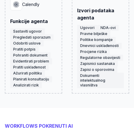
Calendly
Izvori podataka
agenta
Funkcije agenta
Ugovori
NDA-ovi
Sastaviti ugovor
Pravne bilješke
Pregledati sporazum
Politike kompanije
Odobriti uslove
Dnevnici usklađenosti
Pratiti potpis
Procjene rizika
Pohraniti dokument
Regulatorne obavijesti
Evidentirati problem
Zapisnici sastanaka
Pratiti usklađenost
Zapisi o sporovima
Ažurirati politiku
Dokumenti
Planirati konsultaciju
intelektualnog
Analizirati rizik
vlasništva
WORKFLOWS POKRENUTI AI