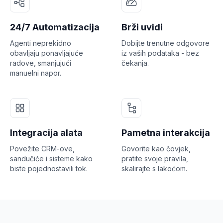
24/7 Automatizacija
Brži uvidi
Agenti neprekidno
Dobijte trenutne odgovore
obavljaju ponavljajuće
iz vaših podataka - bez
radove, smanjujući
čekanja.
manuelni napor.
Integracija alata
Pametna interakcija
Povežite CRM-ove,
Govorite kao čovjek,
sandučiće i sisteme kako
pratite svoje pravila,
biste pojednostavili tok.
skalirajte s lakoćom.