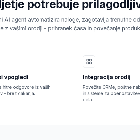
etje potrebuje prilagodlj
ni AI agent avtomatizira naloge, zagotavlja trenutne o
e z vašimi orodji - prihranek časa in povečanje produkt
ši vpogledi
Integracija orodij
e hitre odgovore iz vaših
Povežite CRMe, poštne nab
v - brez čakanja.
in sisteme za poenostavite
dela.