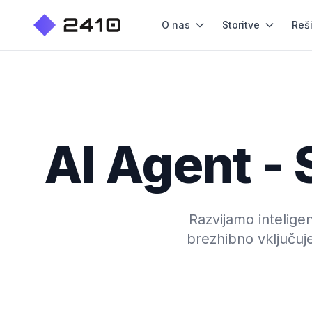
O nas
Storitve
Reš
AI Agent - 
Razvijamo inteligen
brezhibno vključuj