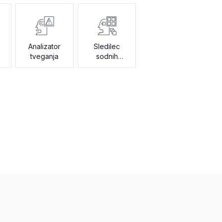
Analizator
Sledilec
tveganja
sodnih
sporov