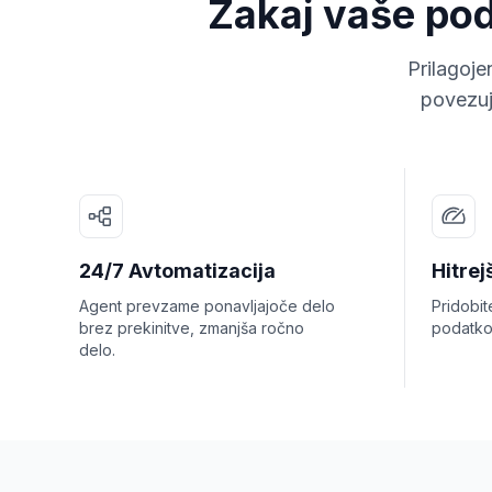
Zakaj vaše podj
Prilagoje
povezuj
24/7 Avtomatizacija
Hitrej
Agent prevzame ponavljajoče delo
Pridobit
brez prekinitve, zmanjša ročno
podatko
delo.