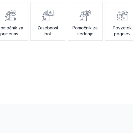
Pomočnik za
Zasebnost
Pomočnik za
Povzetek
primerjavo
bot
sledenje
pogojev
dokumentov
revizijam