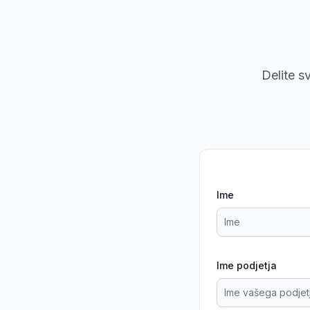
Delite s
Ime
Ime podjetja