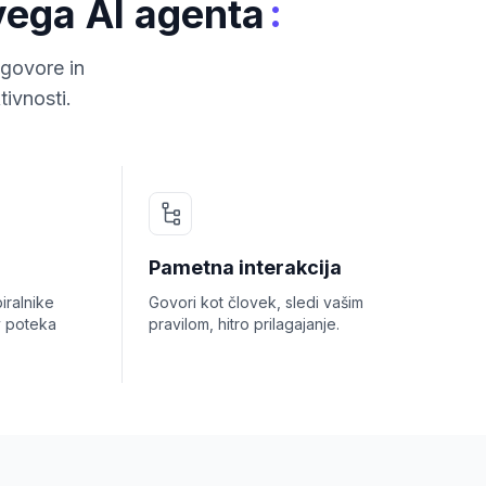
:
ivega AI agenta
dgovore in
ivnosti.
Pametna interakcija
iralnike
Govori kot človek, sledi vašim
v poteka
pravilom, hitro prilagajanje.