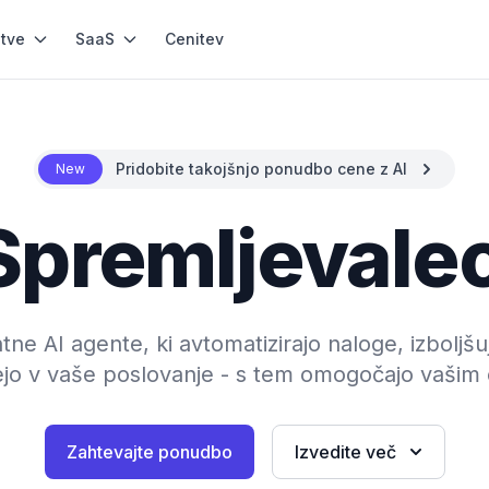
itve
SaaS
Cenitev
Pridobite takojšnjo ponudbo cene z AI
New
Spremljevale
tne AI agente, ki avtomatizirajo naloge, izboljšu
ejo v vaše poslovanje - s tem omogočajo vašim
Zahtevajte ponudbo
Izvedite več