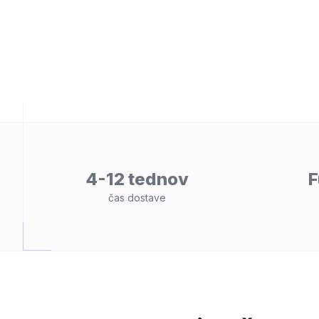
4-12 tednov
F
lnost
čas dostave