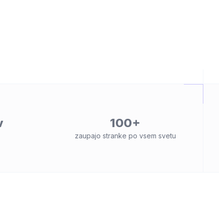
v
100+
zaupajo stranke po vsem svetu