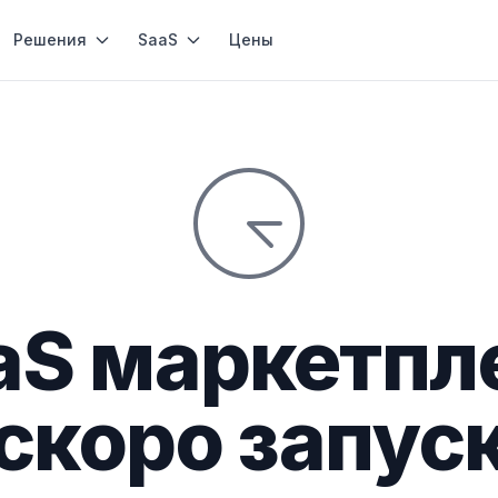
Решения
SaaS
Цены
aS маркетпл
скоро запус