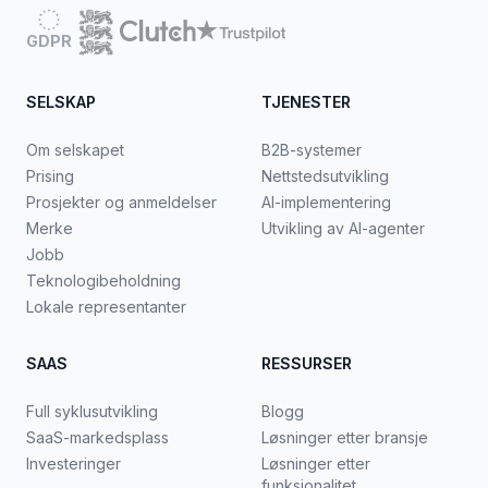
GDPR
SELSKAP
TJENESTER
Om selskapet
B2B-systemer
Prising
Nettstedsutvikling
Prosjekter og anmeldelser
AI-implementering
Merke
Utvikling av AI-agenter
Jobb
Teknologibeholdning
Lokale representanter
SAAS
RESSURSER
Full syklusutvikling
Blogg
SaaS-markedsplass
Løsninger etter bransje
Investeringer
Løsninger etter
funksjonalitet