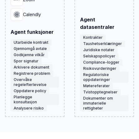
Calendly
Agent
datasentraler
Agent funksjoner
Kontrakter
Utarbeide kontrakt
Taushetserklæringer
Gjennomgå avtale
Juridiske notater
Godkjenne vilkår
Selskapspolicyer
Spor signatur
Compliance-logger
Arkivere dokument
Risikovurderinger
Registrere problem
Regulatoriske
Overvåke
oppdateringer
regelefterlevelse
Møtereferater
Oppdatere policy
Tvistopptegnelser
Planlegge
Dokumenter om
konsultasjon
immaterielle
Analysere risiko
rettigheter