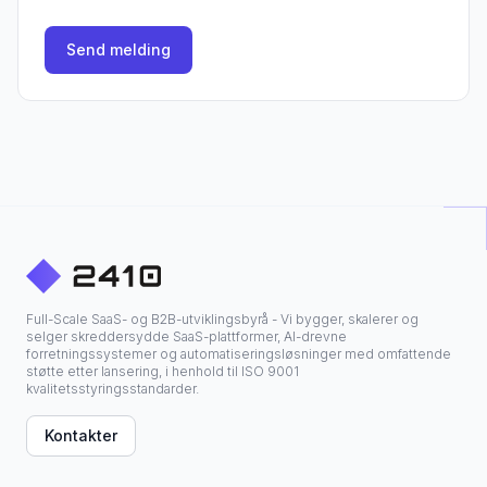
Send melding
Full-Scale SaaS- og B2B-utviklingsbyrå - Vi bygger, skalerer og
selger skreddersydde SaaS-plattformer, AI-drevne
forretningssystemer og automatiseringsløsninger med omfattende
støtte etter lansering, i henhold til ISO 9001
kvalitetsstyringsstandarder.
Kontakter