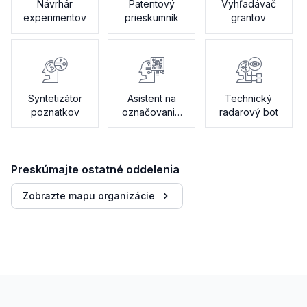
Návrhár
Patentový
Vyhľadávač
experimentov
prieskumník
grantov
Syntetizátor
Asistent na
Technický
poznatkov
označovanie
radarový bot
dát
Preskúmajte ostatné oddelenia
Zobrazte mapu organizácie