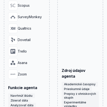
Scopus
SurveyMonkey
Qualtrics
Dovetail
Trello
Asana
Zdroj údajov
Zoom
agenta
Akademické časopisy
Funkcie agenta
Prieskumné údaje
Prepisy z ohniskových
Navrhnúť štúdiu
skupín
Zbierať dáta
Experimentálne
Analyzovať dáta
výsledky