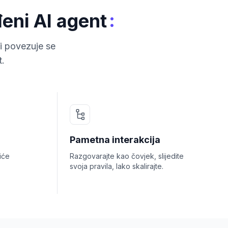
:
eni AI agent
i povezuje se
t.
Pametna interakcija
iće
Razgovarajte kao čovjek, slijedite
svoja pravila, lako skalirajte.