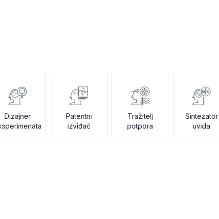
Dizajner
Patentni
Tražitelj
Sintezator
ksperimenata
izviđač
potpora
uvida