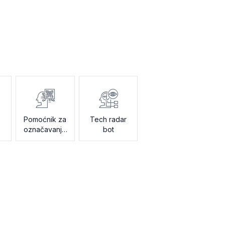
Pomoćnik za
Tech radar
označavanje
bot
podataka