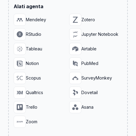
Alati agenta
Mendeley
Zotero
RStudio
Jupyter Notebook
Tableau
Airtable
Notion
PubMed
Scopus
SurveyMonkey
Qualtrics
Dovetail
Trello
Asana
Zoom