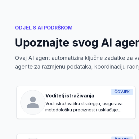
ODJEL S AI PODRŠKOM
Upoznajte svog AI age
Ovaj AI agent automatizira ključne zadatke za va
agente za razmjenu podataka, koordinaciju radnji
ČOVJEK
Voditelj istraživanja
Vodi istraživačku strategiju, osigurava
metodološku preciznost i usklađuje
istraživačke inicijative s organizacijskim
ciljevima