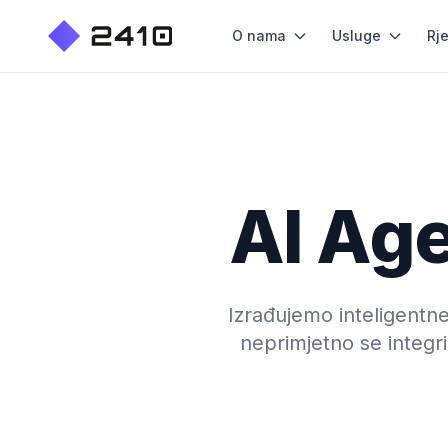
O nama
Usluge
Rj
AI Age
Izrađujemo inteligentne
neprimjetno se integr