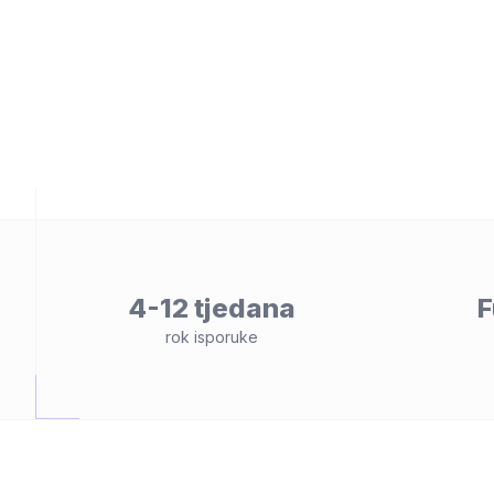
osti
4-12 tjedana
F
rok isporuke