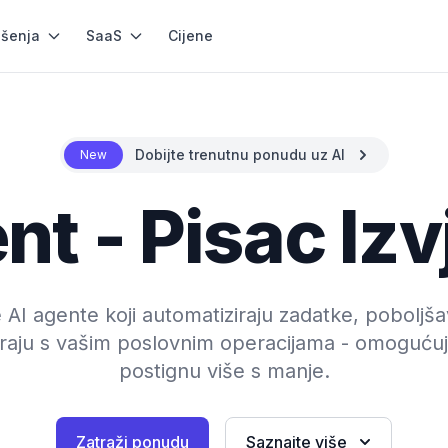
ešenja
SaaS
Cijene
Dobijte trenutnu ponudu uz AI
New
nt - Pisac Izv
 AI agente koji automatiziraju zadatke, poboljš
iraju s vašim poslovnim operacijama - omoguću
postignu više s manje.
Zatraži ponudu
Saznajte više