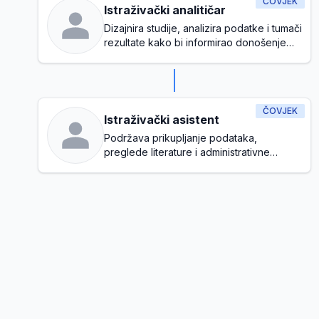
ČOVJEK
Istraživački analitičar
Dizajnira studije, analizira podatke i tumači
rezultate kako bi informirao donošenje
odluka
ČOVJEK
Istraživački asistent
Podržava prikupljanje podataka,
preglede literature i administrativne
zadatke tijekom istraživačkog procesa