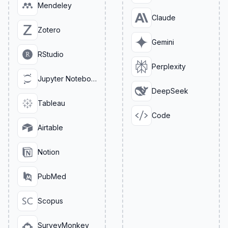
Mendeley
Claude
Zotero
Gemini
RStudio
Perplexity
Jupyter Notebook
DeepSeek
Tableau
Code
Airtable
Notion
PubMed
Scopus
SurveyMonkey