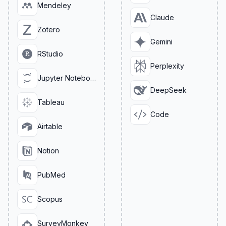
Mendeley
Claude
Zotero
Gemini
RStudio
Perplexity
Jupyter Notebook
DeepSeek
Tableau
Code
Airtable
Notion
PubMed
Scopus
SurveyMonkey