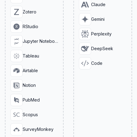
Claude
Zotero
Gemini
RStudio
Perplexity
Jupyter Notebook
DeepSeek
Tableau
Code
Airtable
Notion
PubMed
Scopus
SurveyMonkey