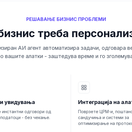
РЕШАВАЊЕ БИЗНИС ПРОБЛЕМИ
бизнис треба персонали
зиран АИ агент автоматизира задачи, одговара в
о вашите алатки - заштедува време и го зголемув
и увидувања
Интеграција на ала
е инстантни одговори од
Поврзете ЦРМ-и, поштан
податоци - без чекање.
сандучиња и системи за
оптимизирање на проток