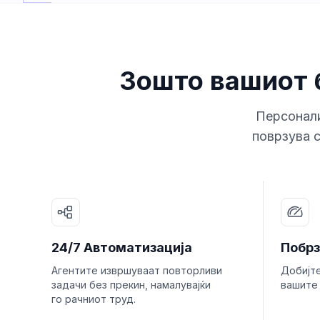
Зошто вашиот 
Персонали
поврзува с
24/7 Автоматизација
Побрз
Агентите извршуваат повторливи
Добијт
задачи без прекин, намалувајќи
вашите 
го рачниот труд.