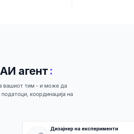
:
 АИ агент
а вашиот тим - и може да
а податоци, координација на
Дизајнер на експерименти