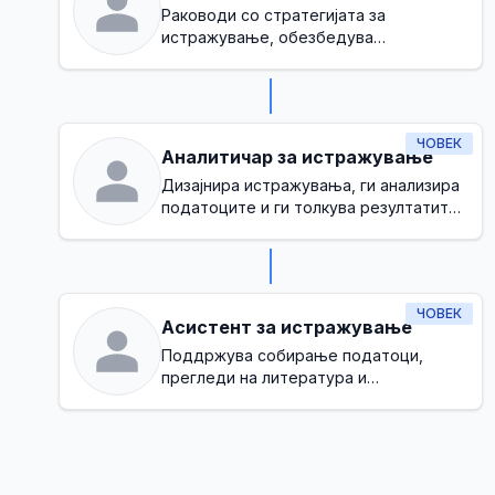
Раководи со стратегијата за
истражување, обезбедува
методолошка строгост и ги
усогласува иницијативите со
организациските цели
ЧОВЕК
Аналитичар за истражување
Дизајнира истражувања, ги анализира
податоците и ги толкува резултатите
за да информира за одлуките
ЧОВЕК
Асистент за истражување
Поддржува собирање податоци,
прегледи на литература и
административни задачи во текот на
процесот на истражување