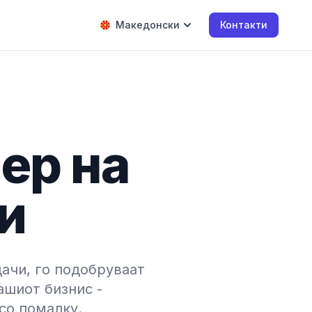
Македонски
Контакти
нер на
и
ачи, го подобруваат
ашиот бизнис -
со помалку.