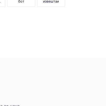
ње
бот
извештаи
ци