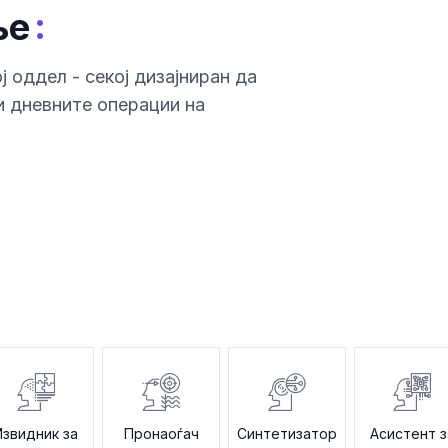
:
ње
ј оддел - секој дизајниран да
и дневните операции на
Извидник за
Пронаоѓач
Синтетизатор
Асистент з