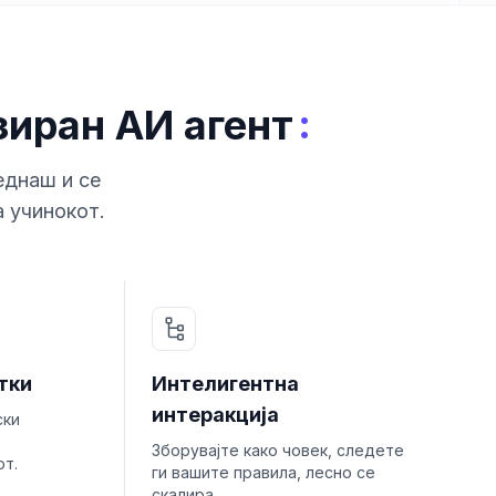
:
зиран АИ агент
еднаш и се
а учинокот.
тки
Интелигентна
интеракција
ски
Зборувајте како човек, следете
от.
ги вашите правила, лесно се
скалира.