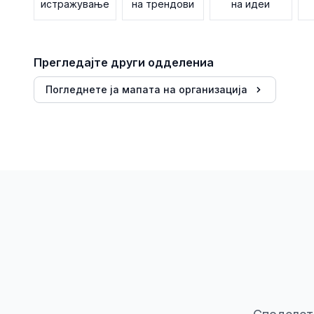
истражување
на трендови
на идеи
Прегледајте други одделениа
Погледнете ја мапата на организација