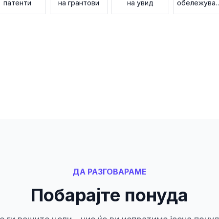
патенти
на грантови
на увид
обележува
на подато
ДА РАЗГОВАРАМЕ
Побарајте понуда