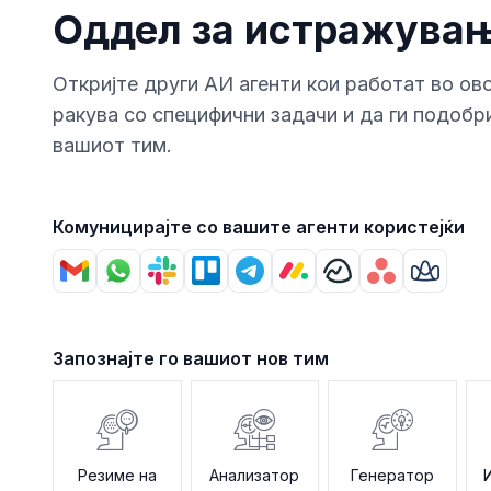
Оддел за истражува
Откриjте други АИ агенти кои работат во ово
ракува со специфични задачи и да ги подобр
вашиот тим.
Комуницирајте со вашите агенти користејќи
Запознајте го вашиот нов тим
Резиме на
Анализатор
Генератор