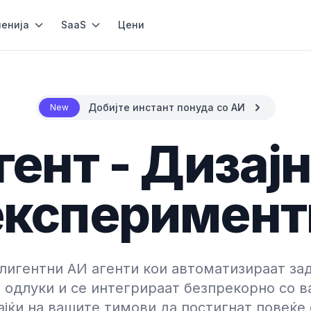
енија
SaaS
Цени
Добијте инстант понуда со АИ
New
ент - Дизај
експеримент
лигентни АИ агенти кои автоматизираат зад
одлуки и се интегрираат безпрекорно со в
јќи на вашите тимови да постигнат повеќе 