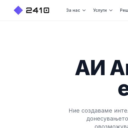
За нас
Услуги
Реш
АИ Аг
Ние создаваме инте
донесувањето 
овозможува