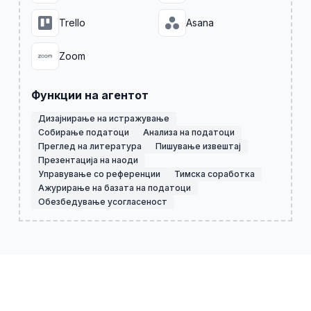
Trello
Asana
Zoom
Функции на агентот
Дизајнирање на истражување
Собирање податоци
Анализа на податоци
Преглед на литература
Пишување извештај
Презентација на наоди
Управување со референции
Тимска соработка
Ажурирање на базата на податоци
Обезбедување усогласеност