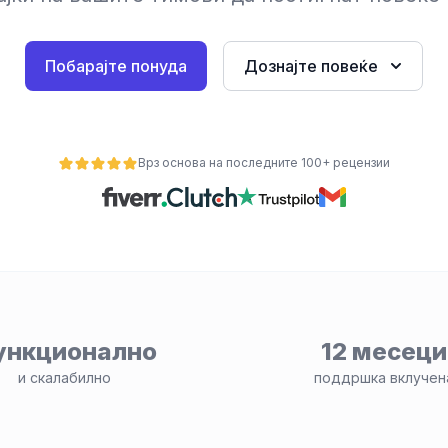
Побарајте понуда
Дознајте повеќе
Врз основа на последните 100+ рецензии
ункционално
12 месеци
и скалабилно
поддршка вклучен