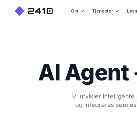
Om
Tjenester
Løsn
AI Agent
Vi utvikler intelligen
og integreres sømløst