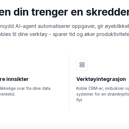
ten din trenger en skredd
rsydd AI-agent automatiserer oppgaver, gir øyeblikkel
bles til dine verktøy - sparer tid og øker produktivitet
e innsikter
Verktøyintegrasjon
ikkelige svar fra dine data
Koble CRM-er, innbokser o
ventetid.
systemer for en strømlinjef
flyt.