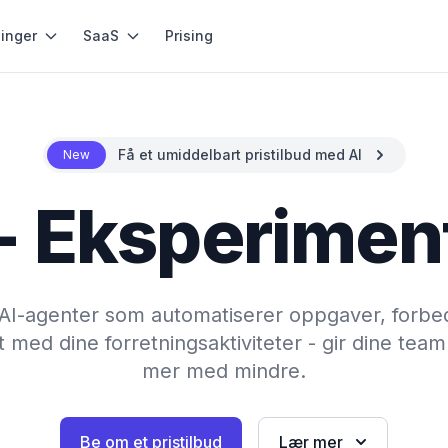
inger
SaaS
Prising
Få et umiddelbart pristilbud med AI
New
 - Eksperimen
te AI-agenter som automatiserer oppgaver, forbe
 med dine forretningsaktiviteter - gir dine team 
mer med mindre.
Be om et pristilbud
Lær mer