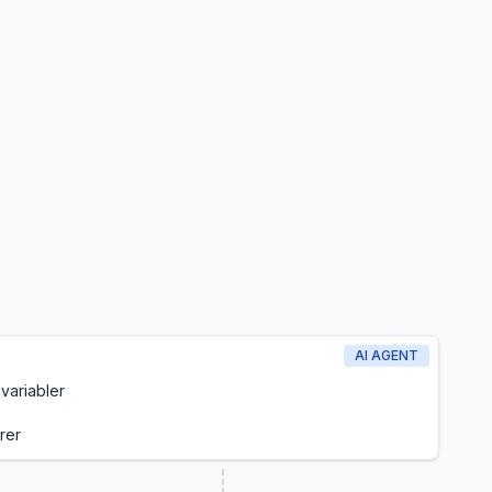
AI AGENT
variabler
rer