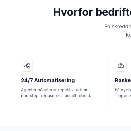
Hvorfor bedrif
En skredde
ko
24/7 Automatisering
Rasker
Agenter håndterer repetitivt arbeid
Få øyebl
non-stop, reduserer manuelt arbeid.
- ingen 