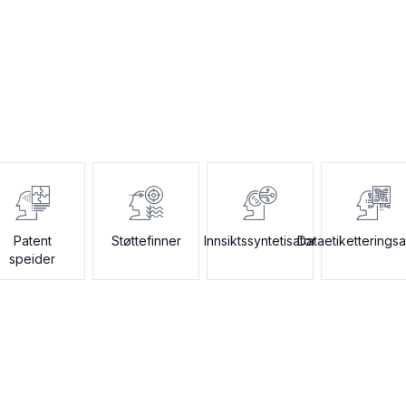
Patent
Støttefinner
Innsiktssyntetisator
Dataetiketteringsa
speider