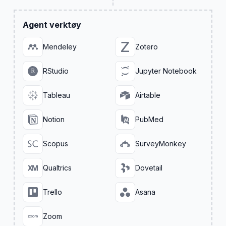
Agent verktøy
Mendeley
Zotero
RStudio
Jupyter Notebook
Tableau
Airtable
Notion
PubMed
Scopus
SurveyMonkey
Qualtrics
Dovetail
Trello
Asana
Zoom