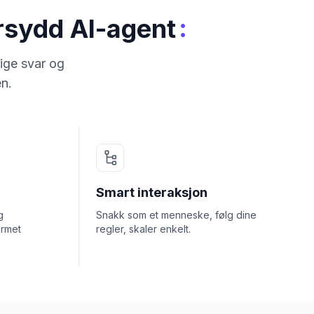
:
ersydd AI-agent
ige svar og
en.
Smart interaksjon
g
Snakk som et menneske, følg dine
ormet
regler, skaler enkelt.