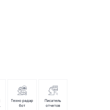
к
Техно радар
Писатель
ке
бот
отчетов