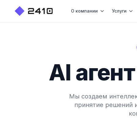
О компании
Услуги
AI аген
Мы создаем интеллек
принятие решений 
ко