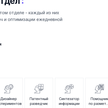
:
тдел
том отделе - каждый из них
ач и оптимизации ежедневной
м
Дизайнер
Патентный
Синтезатор
Помощни
спериментов
разведчик
информации
по размет