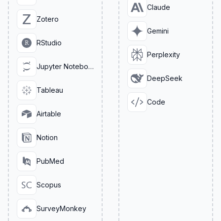
Claude
Zotero
Gemini
RStudio
Perplexity
Jupyter Notebook
DeepSeek
Tableau
Code
Airtable
Notion
PubMed
Scopus
SurveyMonkey