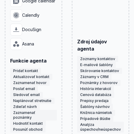
Google calendar
Calendly
DocuSign
Zdroj údajov
Asana
agenta
Zoznamy kontaktov
Funkcie agenta
E-mailové šablóny
Pridať kontakt
Skórovanie kontaktov
Aktualizovať kontakt
Záznamy v CRM
Zaznamenať hovor
Poznámky z hovorov
Poslať email
História interakcií
Sledovať email
Cenová databáza
Naplánovať stretnutie
Prepisy predaja
Zdieľať návrh
Šablóny návrhov
Zaznamenať
Knižnica námietok
poznámky
Prípadové štúdie
Hodnotiť kontakt
Analýza
Posunúť obchod
úspechov/neúspechov