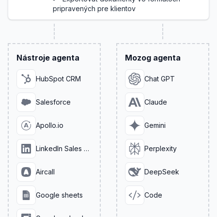
pripravených pre klientov
Nástroje agenta
Mozog agenta
HubSpot CRM
Chat GPT
Salesforce
Claude
Apollo.io
Gemini
LinkedIn Sales Navigator
Perplexity
Aircall
DeepSeek
Google sheets
Code