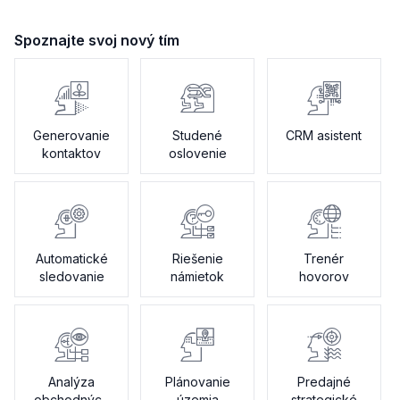
Spoznajte svoj nový tím
Generovanie
Studené
CRM asistent
kontaktov
oslovenie
Automatické
Riešenie
Trenér
sledovanie
námietok
hovorov
Analýza
Plánovanie
Predajné
obchodných
územia
strategické